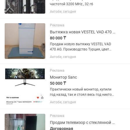
частотой 3200 MHz., 32 гб
Актобе, сегодня
Реклама
Вытяжка новая VESTEL VAD 470 AG 90см
80 000 ₸
Продам новую вытяжку VESTEL VAD
470 AG. Производство Турция, цвет
серебристый, сохранена заводская
Актобе, сегодня
пленка. Размер 90 на 65см, закалённое
стекло. Мощность всасывания 700м3/
ч, 2 фильтра, 2 лампочки,...
Реклама
Монитор Sanc
50 000 ₸
Практически новый монитор, купили
год назад, так и стоял весь год никто
не пользовался. В подарок новую
Актобе, сегодня
клавиатуру положим 🙌🏻большой
экран 28.7, монитор хороший покупали
за 90 тыс фирма Sanc . Продам...
Реклама
Продам телевизор с стеклянной подставкой.
Договорная