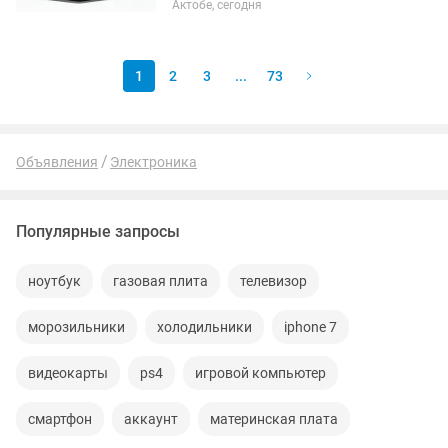
Актобе, сегодня
1
2
3
...
73
Объявления
Электроника
Популярные запросы
ноутбук
газовая плита
телевизор
морозильники
холодильники
iphone 7
видеокарты
ps4
игровой компьютер
смартфон
аккаунт
материнская плата