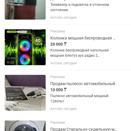
Телевизор и подсветка в отличном
состоянии.
Актобе, сегодня
Реклама
Колонка мощная беспроводная встроенная светомузыка высота 82см
20 000 ₸
Колонка беспроводная напольная
мощная блютуз аух радио 2
микрофона караоке встроенная
Актобе, сегодня
светомузыка скидка один день 20000
Реклама
Продам пылесос автомобильный
10 000 ₸
Пылесос автомобильный мощный
12вольт
Актобе, сегодня
Реклама
Продам Стирально-сушильную машину Candy Smart 6 кг / 1300 об/мин (с сушкой)