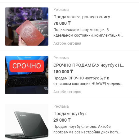
вредных микробов, гормонов и
пестицидов на все 100%. Технология...
Реклама
Продам электронную книгу
70 000 ₸
Пользовалась пару месяцев. В
идеальном состоянии, комплектация и
коробка имеется. Характеристики
Актобе, сегодня
Экран: Топовый бумагоподобный
дисплей E Ink Carta Plus с
максимальной четкостью (300 ppi).
Реклама
Глаза не...
СРОЧНО ПРОДАМ Б\У ноутбук HUAWEI модель MCLF-X. Matebook
180 000 ₸
Продам СРОЧНО ноутбук Б/У в
отличном состоянии HUAWEI модель
MCLF-X. Matebook D16. CPU: Intel i5-
Актобе, сегодня
12450H ROM: 512 ГБ SSD RAM: 8 ГБ.
Экран 16 OC Windows 11 Цвет:
космический серый.
Реклама
Продам ноутбук
29 000 ₸
Продам ноутбук леново. Актобе
программа все настройна диск hdm
Цена 30000 Номер