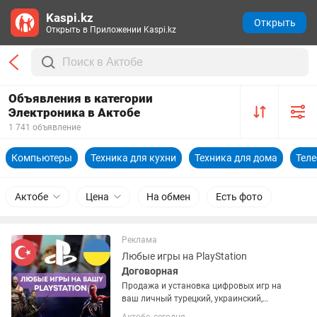
Kaspi.kz
Открыть
Открыть в Приложении Kaspi.kz
Объявления в категории
Электроника в Актобе
1 741 объявление
Компьютеры
Техника для кухни
Техника для дома
Тел
Актобе
Цена
На обмен
Есть фото
Реклама
Любые игры на PlayStation
Договорная
Продажа и установка цифровых игр на
ваш личный турецкий, украинский,
американский или польский PSN