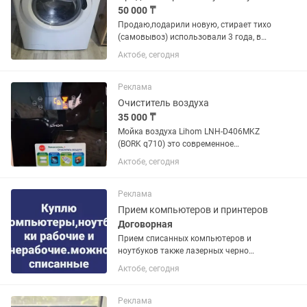
50 000 ₸
Продаю,подарили новую, стирает тихо
(самовывоз) использовали 3 года, в
рабочее состояние.продаем потому,что
Актобе, сегодня
новую подарили ТипСтирально-
сушильная машина Бренд /
модельCandy Smart (Smart Touch /...
Реклама
Очиститель воздуха
35 000 ₸
Мойка воздуха Lihom LNH-D406MKZ
(BORK q710) это современное
устройство для эффективного
Актобе, сегодня
увлажнения и очистки воздуха в
помещениях до 35 м². Она сочетает в
себе функции увлажнителя и...
Реклама
Прием компьютеров и принтеров
Договорная
Прием списанных компьютеров и
ноутбуков также лазерных черно
белых принтеров в любом состоянии
Актобе, сегодня
свыше 2013 года.
Реклама