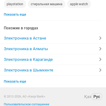
playstation
стиральная машина
apple watch
Показать еще
беспроводные наушники
наушники
обмен
процессор
ddr2
gtx
macbook
компьютер
Похожие в городах
пылесос
ipad 2
колонки
телефон
Электроника в Астане
радиодетали
ремонт холодильников
сабвуфер
Электроника в Алматы
airpods
швейная машина
Электроника в Караганде
Электроника в Шымкенте
Электроника в Усть-Каменогорске
Показать еще
Электроника в Актау
Қаз
Рус
© 2012-2026, АО «Kaspi Bank»
Электроника в Таразе
Пользовательское соглашение