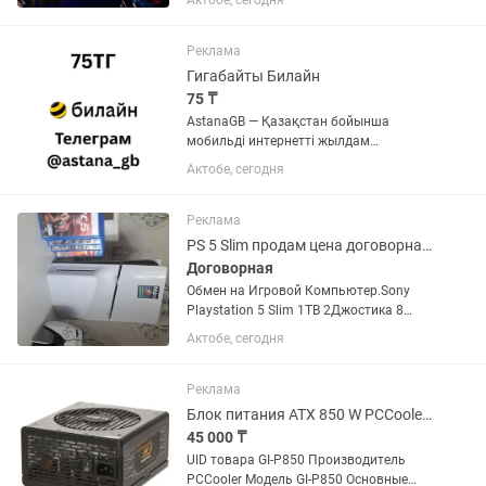
Актобе, сегодня
аккаунт. Если аккаунта нет – помогу
открыть. Любые игры и подписки по
запросу. Работают на PS4 и...
Реклама
Гигабайты Билайн
75 ₸
AstanaGB — Қазақстан бойынша
мобильді интернетті жылдам
толықтыру. 1 ГБ-ты 150 теңгеге сатып
Актобе, сегодня
алсаңыз, тағы 1 ГБ сыйлыққа аласыз.
Нәтижесінде 150 теңгеге 2 ГБ, яғни әр
ГБ небәрі 75 теңгеден. •...
Реклама
PS 5 Slim продам цена договорная.
Договорная
Обмен на Игровой Компьютер.Sony
Playstation 5 Slim 1TB 2Джостика 8
Игр:Юфс5,Фифа24,Мортал
Актобе, сегодня
комбат1,Гта5,Рдр2,Год оф вар,Зе ласт
оф ас1,days gone
Реклама
Блок питания ATX 850 W PCCooler GI-P850
45 000 ₸
UID товара GI-P850 Производитель
PCCooler Модель GI-P850 Основные