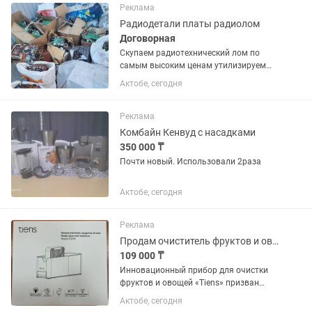
Реклама
Радиодетали платы радиолом
Договорная
Скупаем радиотехнический лом по
самым высоким ценам утилизируем
орг технику предоставляем полный
Актобе, сегодня
пакет документов по утилизации
работаем как с населением так и с
юридическими лицами.
Реклама
Комбайн Кенвуд с насадками
350 000 ₸
Почти новый. Использовали 2раза
Актобе, сегодня
Реклама
Продам очиститель фруктов и овощей
109 000 ₸
Инновационный прибор для очистки
фруктов и овощей «Tiens» призван
улучшать полезные свойства любимых
Актобе, сегодня
продуктов через их очищение от