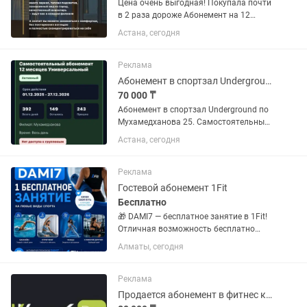
Цена очень выгодная! Покупала почти
в 2 раза дороже Абонемент на 12
месяцев + 3 месяца в подарок в
Астана, сегодня
уютную женскую студию фитнеса и
растяжки Soft Fitness. Стретчинг,
укрепление спины, йога,...
Реклама
Абонемент в спортзал Underground по Мухамедханова
70 000 ₸
Абонемент в спортзал Underground по
Мухамедханова 25. Самостоятельный
абонемент до 27.12.2026 Большой зал
Астана, сегодня
3 этажный комфортный зал, хамам,
раздевалка, ресепшн и многое другое.
Оформление через офис...
Реклама
Гостевой абонемент 1Fit
Бесплатно
🎁 DAMI7 — бесплатное занятие в 1Fit!
Отличная возможность бесплатно
попробовать бассейн, тренажерный
Алматы, сегодня
зал, стретчинг, танцы, йогу и сотни
других направлений.
Реклама
Продается абонемент в фитнес клуб Winox Pro