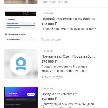
все групповые занятия входят в
Караганда, сегодня
стоимость. Переоформление
бесплатное.Цена 25 000 тг.
Реклама
Годовой абонемент на Invictus Go
125 000 ₸
Годовой абонемент на Invictus Go Taraz
Тараз, сегодня
Реклама
Премиум зал Ozen. Продам абонемент
270 000 ₸
Продам абонемент на 9 месяцев
безлимит на все. Действует до
30.04.27г. Переоформление 50/50. По
Астана, сегодня
15.000 тг. Полный доступ ко всему
клубу: тренажёрному залу, бассейну и
групповым занятиям. Больше 30...
Реклама
Продам абонемент 1fit
120 000 ₸
Действующий абонемент на 260 дней