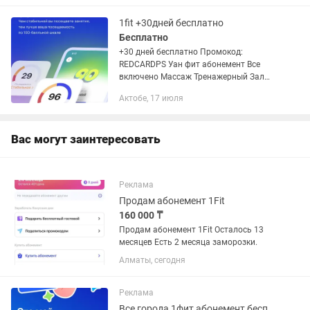
1fit +30дней бесплатно
Бесплатно
+30 дней бесплатно Промокод:
REDCARDPS Уан фит абонемент Все
включено Массаж Тренажерный Зал
Йога Стретчинг Бассейн Футбол
Актобе, 17 июля
Волейбол Баня Бесплатные аренды
Велосипеды Сноуборды Лыжи Катание
на...
Вас могут заинтересовать
Реклама
Продам абонемент 1Fit
160 000 ₸
Продам абонемент 1Fit Осталось 13
месяцев Есть 2 месяца заморозки.
Алматы, сегодня
Реклама
Все города 1фит абонемент бесплатные тренировки 1fit