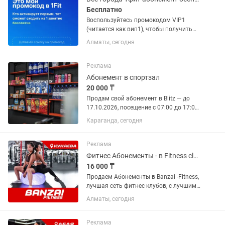
Бесплатно
Воспользуйтесь промокодом VIP1
(читается как вип1), чтобы получить
бесплатное посещение. Бассейны, йога,
Алматы, сегодня
стретчинг, пилатес, бокс, танцы и очень
много разного! Работает в Алматы,
Астане, Шымкенте,...
Реклама
Абонемент в спортзал
20 000 ₸
Продам свой абонемент в Blitz — до
17.10.2026, посещение с 07:00 до 17:00,
все групповые занятия входят в
Караганда, сегодня
стоимость. Переоформление
бесплатное. Продаю в связи с
переездом. 20 000 тг. Если интересно...
Реклама
Фитнес Абонементы - в Fitness club Banzai (на Кунаева). Продаем срочно!
16 000 ₸
Продаем Абонементы в Banzai -Fitness,
лучшая сеть фитнес клубов, с лучшими
в городе инструкторами и самыми
Алматы, сегодня
адекватными ценами в городе.
Абонементы от 16000т. Торопитесь.
Все подробности по телефону,...
Реклама