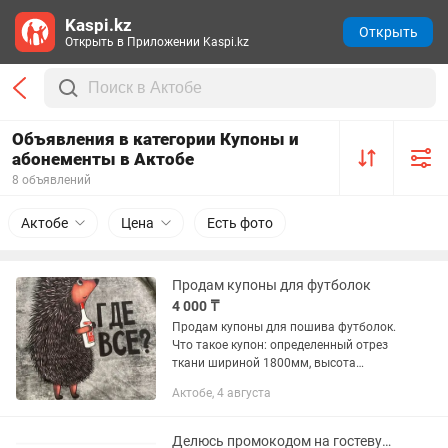
Kaspi.kz
Открыть
Открыть в Приложении Kaspi.kz
Объявления в категории Купоны и
абонементы в Актобе
8 объявлений
Актобе
Цена
Есть фото
Продам купоны для футболок
4 000 ₸
Продам купоны для пошива футболок.
Что такое купон: определенный отрез
ткани шириной 1800мм, высота
800мм. На купоне 3D печать с
Актобе, 4 августа
изображением (это не наклейка).
Приобрели купон: далее ателье... и
там...
Делюсь промокодом на гостевую неделю в 1Fit