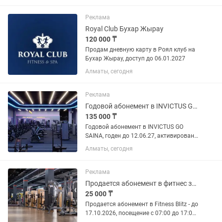
Реклама
Royal Club Бухар Жырау
120 000 ₸
Продам дневную карту в Роял клуб на
Бухар Жырау, доступ до 06.01.2027
Алматы, сегодня
Реклама
Годовой абонемент в INVICTUS GO SAINA
135 000 ₸
Годовой абонемент в INVICTUS GO
SAINA, годен до 12.06.27, активирован
месяц назад. Доступны 20 посещений в
Алматы, сегодня
другие клубы INVICTUS GO, групповые
программы, 30 дней заморозки, 5
гостевых посещений. По...
Реклама
Продается абонемент в фитнес зал
25 000 ₸
Продается абонемент в Fitness Blitz - до
17.10.2026, посещение с 07:00 до 17:00,