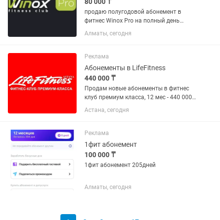
80 000 ₸
продаю полугодовой абонемент в
фитнес Winox Pro на полный день
абонемент новый 6 мес 90 000 тг
Алматы, сегодня
Реклама
Абонементы в LifeFitness
440 000 ₸
Продам новые абонементы в фитнес
клуб премиум класса, 12 мес - 440 000
тг Имеются гостевые и заморозки как
Астана, сегодня
на фото Карты новые
Реклама
1фит абонемент
100 000 ₸
1фит абонемент 205дней
Алматы, сегодня