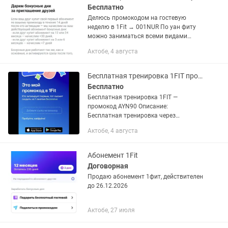
Бесплатно
Делюсь промокодом на гостевую
неделю в 1Fit → 001NUR По уан фиту
можно заниматься всеми видами
спорта. От плавания и бокса до йоги и
Актобе, 4 августа
скалолазания Как активируешь
промокод в приложении, сможешь...
Бесплатная тренировка 1FIT промокод AYN90 Описание Бесплатная тренировка
Бесплатно
Бесплатная тренировка 1FIT —
промокод AYN90 Описание:
Бесплатная тренировка через
приложение 1FIT по всему Казахстану.
Актобе, 4 августа
Используйте промокод AYN90 и
получите доступ к первой тренировке...
Абонемент 1Fit
Договорная
Продаю абонемент 1фит, действителен
до 26.12.2026
Актобе, 27 июля