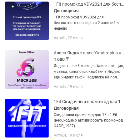
1Fit промокод VDV2024 для бесплатного посещения 2 занятий в неделю
Договорная
1Fit промокод VDV2024 для
бесплатного посещения 2 занятий в
неделю
Актобе, 22 июля
Алиса Яндекс плюс Yandex plus на 6 месяцев любой аккаунт
1 600 ₸
Яндекс плюс 6 месяцев Алиса станция,
музыка, кинопоиск кэшбэки в Яндекс
еде, Яндекс такси. Пoдпискa на пол
года, на любом аккаунте. Пишите или
Актобе, 19 июля
звоните
1Fit Скидочный промо-код для 1Fit (активировать промо-код KADR_1987)
Договорная
Скидочный промо код для 1Fit 1 Fit
(необходимо активировать промо-код
KADR_1987)
Актобе, 19 июля