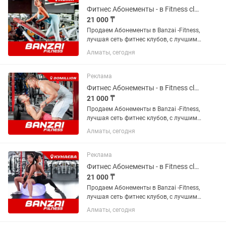
Фитнес Абонементы - в Fitness club Banzai (на Абая). Продаем срочно!
21 000 ₸
Продаем Абонементы в Banzai -Fitness,
лучшая сеть фитнес клубов, с лучшими
в городе инструкторами и самыми
Алматы, сегодня
адекватными ценами в городе.
Абонементы от 19 000т. Торопитесь.
Все подробности по Телефону,...
Реклама
Фитнес Абонементы - в Fitness club Banzai (в Domillion). Продаем срочно!
21 000 ₸
Продаем Абонементы в Banzai -Fitness,
лучшая сеть фитнес клубов, с лучшими
в городе инструкторами и самыми
Алматы, сегодня
адекватными ценами в городе.
Абонементы от 19 000т. Торопитесь.
Все подробности по телефону,...
Реклама
Фитнес Абонементы - в Fitness club Banzai (на Кунаева). Продаем срочно!
21 000 ₸
Продаем Абонементы в Banzai -Fitness,
лучшая сеть фитнес клубов, с лучшими
в городе инструкторами и самыми
Алматы, сегодня
адекватными ценами в городе.
Абонементы от 19 000. Торопитесь. Все