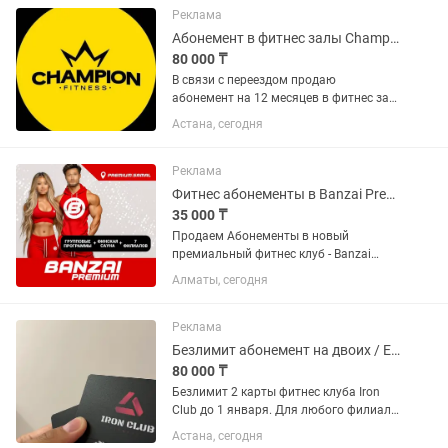
подробности по телефону,...
Реклама
Абонемент в фитнес залы Champion на год
80 000 ₸
В связи с переездом продаю
абонемент на 12 месяцев в фитнес зал
Champion в Астане (до конца мая 2027
Астана, сегодня
года, кажется там еще есть 3 месяца в
подарок себе или другу). Месяц
заморозки Безлимит во все 8...
Реклама
Фитнес абонементы в Banzai Premium Samal (8филиалов)
35 000 ₸
Продаем Абонементы в новый
премиальный фитнес клуб - Banzai
Premium | Samal (+дает право
Алматы, сегодня
посещать еще 7 филиалов Banzai
Fitness), также по абонементу можно
посещать раздельную финскую сауну
Реклама
+...
Безлимит абонемент на двоих / Екі адамға лимитсіз абонемент
80 000 ₸
Безлимит 2 карты фитнес клуба Iron
Club до 1 января. Для любого филиала
этого фитнес клуба!
Астана, сегодня