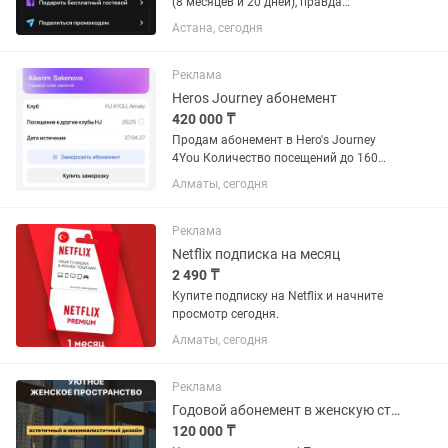
(8 месяцев и 20 дней), правда
заморозка уже исчерпана. Торг
Астана, сегодня
уместен.
Реклама
Heros Journey абонемент
420 000 ₸
Продам абонемент в Hero's Journey
4You Количество посещений до 160
занятий, 9 месяцев. Срок абонемента -
Алматы, сегодня
27.04.27 Это годовой абонемент со
всеми плюшками. годовой абонемент
стоит - 575 000 тг в...
Реклама
Netflix подписка на месяц
2 490 ₸
Купите подписку на Netflix и начните
просмотр сегодня.
Алматы, сегодня
Реклама
Годовой абонемент в женскую студию Soft Fitness
120 000 ₸