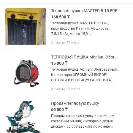
Тепловая пушка MASTER B 15 ERB
168 500 ₸
Тепловая пушка MASTER B 15 ERB,
производство Италия. Мощность
7.5/15 кВт, масса 15,9 кг
Алматы, 27 июля
ТЕПЛОВАЯ ПУШКА Monlan. Обогреватели. Конвекторы. Огромный выбор.
15 000 ₸
Тепловая пушка Monlan. Обогреватели.
Конвекторы ОГРОМНЫЙ ВЫБОР!
ОПТОМ И В РОЗНИЦУ! РАССРОЧКА
Kaspi Red! Вес, кг: 1.582 Тип AEE: Да
Алматы, 27 июля
Мощность (Вт): 2000.0 Количество
секций: 1 Высота...
Продам тепловую пушку
60 000 ₸
Продам тепловую пушку в отличном
состоянии 60.000, и углорез с двумя
дисками 60.000 звоните по номеру
телефона