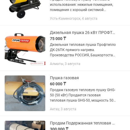
использования: нежилые помещения,
помещения с хорошей системой
приточно-вытяжной вентиляции,
Усть-Каменогорск, 4 августа
строительные площадки (сушка бетона
или строительных конструкций). Все...
Дизельная пушка 26 кВт ПРОФТЕПЛО РОССИЯ колорифер, обогреватель
75 000 ₸
Дизельная тепловая пушка Профтепло
ДК-26ПК прямого нагрева.
Производства РОССИЯ, Башкортостан.
Особенности товара: защита от
Алматы, 3 августа
перегрева; бак 2 канистры по 5
литров; работает на дизельном...
Пушка газовая
60 000 ₸
Продам газовую тепловую пушку GHG-
50 (50 кВт) Продается газовая
тепловая пушка GHG-50, мощность 50
кВт. Работает на пропан-бутане,
Актау, 3 августа
производительность 1400 м³/ч.
Отлично подходит для обогрева
гаражей,...
Продам Подержанная тепловая пушка
300 000 ₸