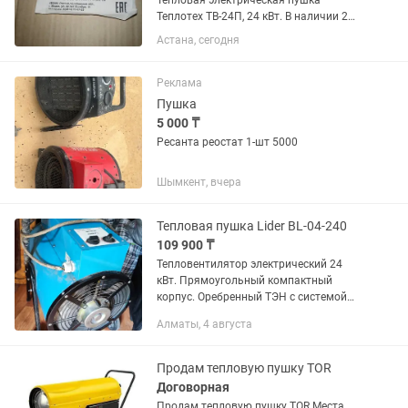
Тепловая электрическая пушка
Теплотех ТВ-24П, 24 кВт. В наличии 2
шт. 1 новый
Астана, сегодня
Реклама
Пушка
5 000 ₸
Ресанта реостат 1-шт 5000
Шымкент, вчера
Тепловая пушка Lider BL-04-240
109 900 ₸
Тепловентилятор электрический 24
кВт. Прямоугольный компактный
корпус. Оребренный ТЭН с системой
принудительного охлаждения. В
Алматы, 4 августа
хорошем состоянии. Напряжение 380В
50гц
Продам тепловую пушку TOR
Договорная
Продам тепловую пушку TOR Места