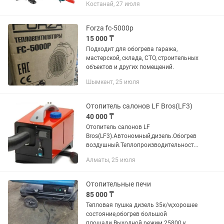
Костанай, 27 июля
Forza fc-5000p
15 000 ₸
Подходит для обогрева гаража,
мастерской, склада, СТО, строительных
объектов и других помещений.
Шымкент, 25 июля
Отопитель салонов LF Bros(LF3)
40 000 ₸
Отопитель салонов LF
Bros(LF3).Aвтономный,дизель.Обогрев
воздушный.Теплопроизводительность
5000,0Вт,пульт ДУ.В комплекте
Алматы, 25 июля
гофра,мет.диффузор
Отопительные печи
85 000 ₸
Тепловая пушка дизель 35к/w,хорошее
состояние,обогрев большой
площади.Выходной режим 25800 к