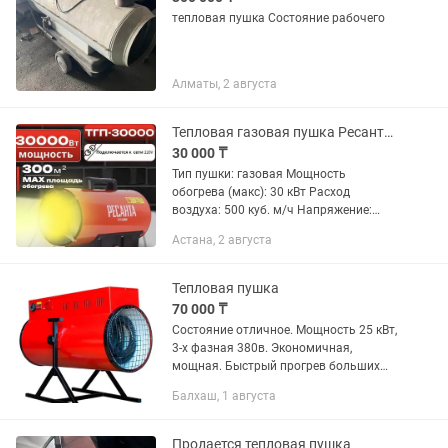
тепловая пушка Состояние рабочего
Алматы, 2 августа
Тепловая газовая пушка Ресанта ТГП-30000 на 300 квадратов, 30 кВт
30 000 ₸
Тип пушки: газовая Мощность
обогрева (макс): 30 кВт Расход
воздуха: 500 куб. м/ч Напряжение:
220/230 В Потребляемая мощность: 30
Астана, 2 августа
BT Топливо: газ Особенности:
регулировка...
Тепловая пушка
70 000 ₸
Состояние отличное. Мощность 25 кВт,
3-х фазная 380в. Экономичная,
мощная. Быстрый прогрев больших
помещений, с возможностью
Балхаш, 1 августа
регулировки скорости вращения
вентилятора и температуры.
Продается тепловая пушка