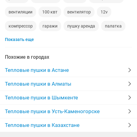
вентиляции
100 квт
вентилятор
12v
компрессор
гаражи
пушку аренда
палатка
Показать еще
договорная
диаметр
бензин
обогрев
аренда
воды
фен
19 дизель
теплицы
Похожие в городах
напольный
электроды
крановщик
Тепловые пушки в Астане
бытовой газ
двигатель дизельный
Тепловые пушки в Алматы
потолки натяжные
спецтехника
Тепловые пушки в Шымкенте
установить дверь
газ
газовые горелки
Тепловые пушки в Усть-Каменогорске
Тепловые пушки в Казахстане
рассрочка телефон
двигатель 26