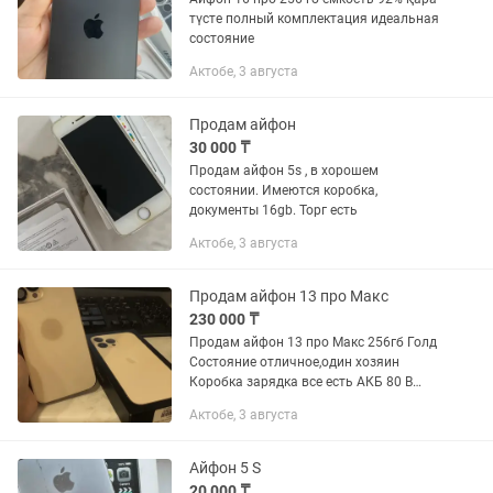
түсте полный комплектация идеальная
состояние
Актобе, 3 августа
Продам айфон
30 000 ₸
Продам айфон 5s , в хорошем
состоянии. Имеются коробка,
документы 16gb. Торг есть
Актобе, 3 августа
Продам айфон 13 про Макс
230 000 ₸
Продам айфон 13 про Макс 256гб Голд
Состояние отличное,один хозяин
Коробка зарядка все есть АКБ 80 В
ремонте не был Обмен не предлагать!
Актобе, 3 августа
Реальному покупателю уступлю Обр
Айфон 5 S
20 000 ₸