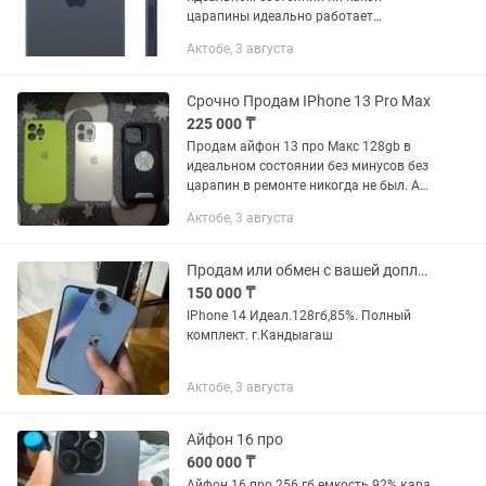
царапины идеально работает
состояние батареи 87%
Актобе, 3 августа
Срочно Продам IPhone 13 Pro Max
225 000 ₸
Продам айфон 13 про Макс 128gb в
идеальном состоянии без минусов без
царапин в ремонте никогда не был. Акб
84% в комплекте сам телефон чехол и
Актобе, 3 августа
документ то что телефон не
ворованный коробки нету. Цена...
Продам или обмен с вашей доплатой
150 000 ₸
IPhone 14 Идеал.128гб,85%. Полный
комплект. г.Кандыагаш
Актобе, 3 августа
Айфон 16 про
600 000 ₸
Айфон 16 про 256 гб емкость 92% қара