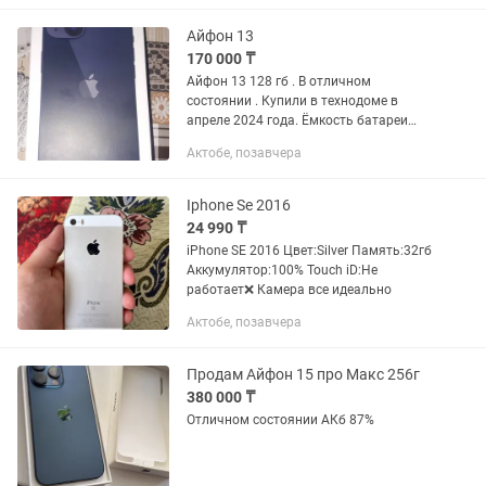
Айфон 13
170 000 ₸
Айфон 13 128 гб . В отличном
состоянии . Купили в технодоме в
апреле 2024 года. Ёмкость батареи
82% Меньше 160 тыс не предлагать
Актобе, позавчера
Iphone Se 2016
24 990 ₸
iPhone SE 2016 Цвет:Silver Память:32гб
Аккумулятор:100% Touch iD:Не
работает❌ Камера все идеально
Актобе, позавчера
Продам Айфон 15 про Макс 256г
380 000 ₸
Отличном состоянии АКб 87%