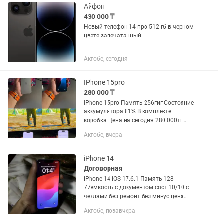
Айфон
430 000 ₸
Новый телефон 14 про 512 гб в черном
цвете запечатанный
Актобе, сегодня
IPhone 15pro
280 000 ₸
IPhone 15pro Память 256гиг Состояние
аккумулятора 81% В комплекте
коробка Цена на сегодня 280 000тг
Была замена экрана
Актобе, вчера
iPhone 14
Договорная
iPhone 14 iOS 17.6.1 Память 128
77емкость с документом сост 10/10 с
чехлами без ремонт без минус цена
180к
Актобе, позавчера