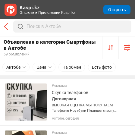
Kaspi.kz
Открыть
Открыть в Приложении Kaspi.kz
Объявления в категории Смартфоны
в Актобе
59 объявлений
Актобе
Цена
На обмен
Есть фото
Реклама
Скупка телефонов
Договорная
ВЫСОКАЯ ОЦЕНКА МЫ ПОКУПАЕМ
Телефоны Ноутбуки Планшеты sony
playstation 5 Ray Ban С минусом без
Актобе, сегодня
документов не берем пишите на
Реклама