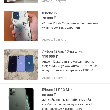
Актобе, 5 августа
iPhone 12
70 000 ₸
iPhone 12 64/75 Без минус Без ремонта
Чуть не большие царапины
Актобе, 4 августа
Айфон 12 бар 13 екі штук
110 000 ₸
Айфон 12 жағдай өте жақсы каропка
жоқ дым минус жоқ Айфон 13 2 шт бар
біреуі экран күттай трешина 120000
Екіншісі тек задни кришка ауысқан
Актобе, 4 августа
135000
iPhone 11 PRO Max
65 000 ₸
Жағдайы жақсы катпайды кумайды
кызбайды тек экран ауыскан Face ID
жоқ память256 емкость73%