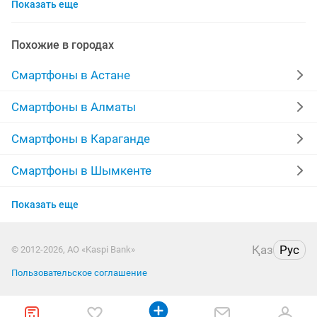
Показать еще
б у телефон
айфон11
скупка
белый
128
айфон 13 pro
айфон 256
айфон 15 pro
16pro
Похожие в городах
айфон 16 pro
гарантия
выкуп айфон
Смартфоны в Астане
айфон хr
инстаграм аккаунт
iphone 16pro
Смартфоны в Алматы
apple 16 pro
даром бесплатно
Смартфоны в Караганде
Смартфоны в Шымкенте
Смартфоны в Усть-Каменогорске
Показать еще
Смартфоны в Актау
Қаз
Рус
© 2012-2026, АО «Kaspi Bank»
Смартфоны в Таразе
Пользовательское соглашение
Смартфоны в Павлодаре