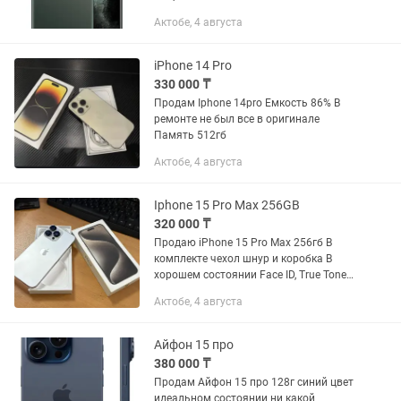
Актобе, 4 августа
iPhone 14 Pro
330 000 ₸
Продам Iphone 14pro Емкость 86% В
ремонте не был все в оригинале
Память 512гб
Актобе, 4 августа
Iphone 15 Pro Max 256GB
320 000 ₸
Продаю iPhone 15 Pro Max 256гб В
комплекте чехол шнур и коробка В
хорошем состоянии Face ID, True Tone
все работает Поддерживает 2 sim
Актобе, 4 августа
физическая и e sim Полностью
успешно прошел верификацию...
Айфон 15 про
380 000 ₸
Продам Айфон 15 про 128г синий цвет
идеальном состоянии ни какой