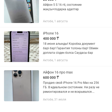
Айфон 5 S 16 гб, состояние
жақсы+подарка адаптер
Актобе, 1 августа
iPhone 16
400 000 ₸
18 июня алынды! Коробка документ
барі бар! Гарантия толоны бар! Обмен
доплата сізден болса Саудасы бар
Актобе, 1 августа
Айфон 16 про max
600 000 ₸
Продаю свой iPhone 16 Pro Мах на 256
ГБ. В идеальном состоянии. Ни разу не
ремонтировался и не вскрывался.
Родной экран, без замен. Аккумулятор -
Актобе, 31 июля
93 Все функции работают без
нареканий, Face ID,...