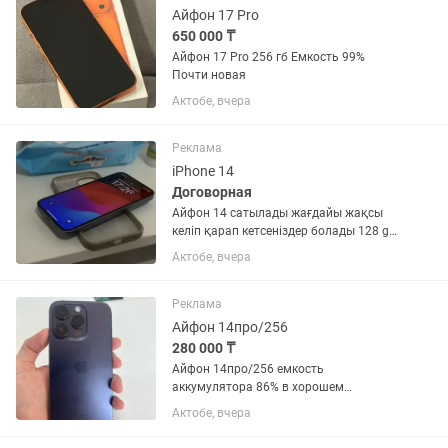
Айфон 17 Pro
650 000 ₸
Айфон 17 Pro 256 гб Емкость 99%
Почти новая
Актобе, вчера
Реклама
iPhone 14
Договорная
Айфон 14 сатылады жағдайы жақсы
келіп қарап кетсеніздер болады 128 gb
77% ремонтта болмаған iOS 17.6.1
Актобе, вчера
документы бар өте жақсы жағдайы
10/10 тек зарядкасы жоқ чехолдар бар
3.4 подаркыге бағасы 180мын
Реклама
Айфон 14про/256
280 000 ₸
Айфон 14про/256 емкость
аккумулятора 86% в хорошем
состоянии без ремонта
Актобе, вчера