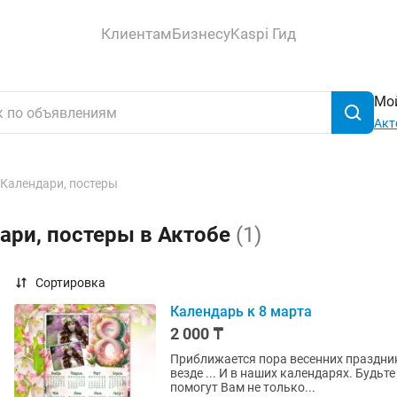
Клиентам
Бизнесу
Kaspi Гид
Мой
Акт
Календари, постеры
ари, постеры в Актобе
(1)
Сортировка
Календарь к 8 марта
2 000 ₸
Приближается пора весенних празднико
везде ... И в наших календарях. Будьт
помогут Вам не только...