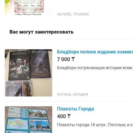
Актобе, 19 июля
Вас могут заинтересовать
Бладборн полное издание комик
7 000 ₸
Бладборн потрясающая история всем 
Астана, сегодня
Плакаты Города
400 ₸