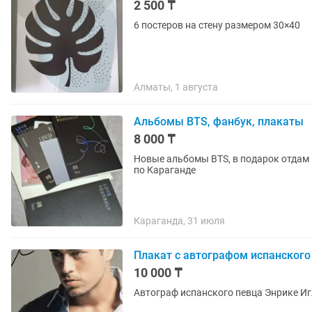
2 500 ₸
6 постеров на стену размером 30×40
Алматы, 1 августа
Альбомы BTS, фанбук, плакаты
8 000 ₸
Новые альбомы BTS, в подарок отдам
по Караганде
Караганда, 31 июля
Плакат с автографом испанского
10 000 ₸
Автограф испанского певца Энрике Иг