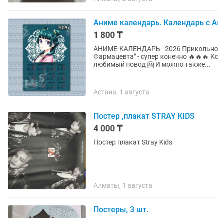
Аниме календарь. Календарь с 
1 800 ₸
АНИМЕ-КАЛЕНДАРЬ - 2026 Прикольно, что я в свои 43 года стала любить Аниме🤭 Но "Монолог
Фармацевта" - супер конечно 🔥🔥🔥 Кстати, Вы можете заказать календарь на любой
любимый повод 🤗 И можно также...
Астана, 1 августа
Постер ,плакат STRAY KIDS
4 000 ₸
Постер плакат Stray Kids
Алматы, 1 августа
Постеры, 3 шт.