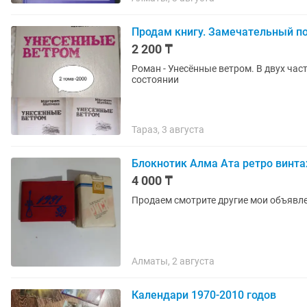
Продам книгу. Замечательный по
2 200 ₸
Роман - Унесённые ветром. В двух частях. Книга на все 
состоянии
Тараз, 3 августа
Блокнотик Алма Ата ретро винт
4 000 ₸
Продаем смотрите другие мои объявл
Алматы, 2 августа
Календари 1970-2010 годов