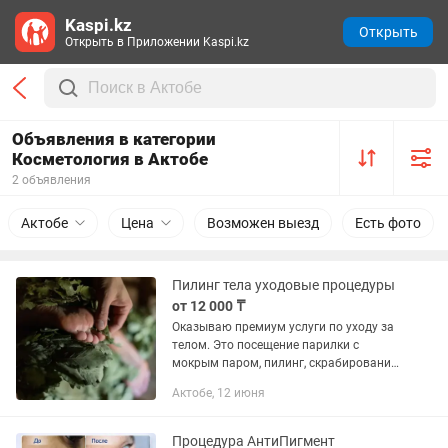
Kaspi.kz
Открыть
Открыть в Приложении Kaspi.kz
Объявления в категории
Косметология в Актобе
2 объявления
Актобе
Цена
Возможен выезд
Есть фото
Пилинг тела уходовые процедуры
от 12 000 ₸
Оказываю премиум услуги по уходу за
телом. Это посещение парилки с
мокрым паром, пилинг, скрабирование
тела, мойка. Качество и
Актобе, 12 июня
индивидуальный уход. Есть услуги
шугаринга, депиляции, бритья,
стрижки,...
Процедура АнтиПигмент