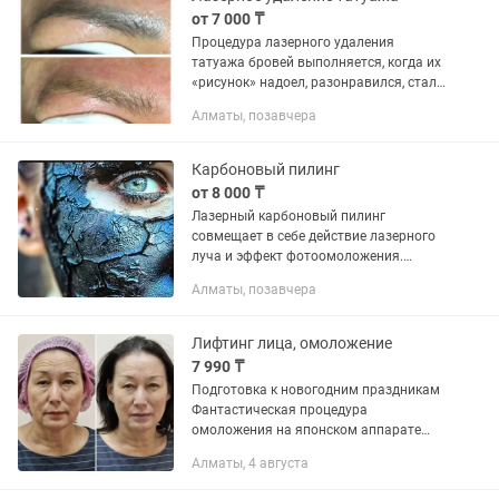
от 7 000 ₸
Процедура лазерного удаления
татуажа бровей выполняется, когда их
«рисунок» надоел, разонравился, стал
неровным, размытым либо вовсе был
Алматы, позавчера
изначально нанесён неудачно:
выглядит ассимметрично,...
Карбоновый пилинг
от 8 000 ₸
Лазерный карбоновый пилинг
совмещает в себе действие лазерного
луча и эффект фотоомоложения.
Нюанс этой процедуры – специальный
Алматы, позавчера
гель-маска, в составе которой имеются
наночастицы диоксида...
Лифтинг лица, омоложение
7 990 ₸
Подготовка к новогодним праздникам
Фантастическая процедура
омоложения на японском аппарате
Инновационные технологии в области
Алматы, 4 августа
косметологии. Бесплатная
консультация по проблемной коже и