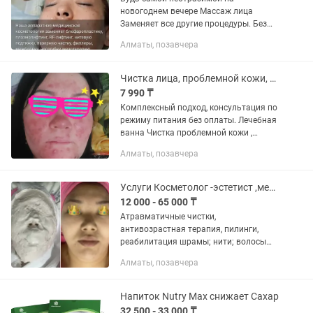
новогоднем вечере Массаж лица
Заменяет все другие процедуры. Без
боли и повреждений, моментальный
Алматы, позавчера
эффект Японские технологии 🔹
Натуральные, растительные
компоненты...
Чистка лица, проблемной кожи, пигментация , розацеа
7 990 ₸
Комплексный подход, консультация по
режиму питания без оплаты. Лечебная
ванна Чистка проблемной кожи ,
чистка организма , прыщи , просянка ,
Алматы, позавчера
розацеа , купероз и прочее.
Рассчитывайте сразу на...
Услуги Косметолог -эстетист ,мед образование Записаться
12 000 - 65 000 ₸
Атравматичные чистки,
антивозрастная терапия, пилинги,
реабилитация шрамы; нити; волосы
выпадают; запись предварительная -
Алматы, позавчера
через смс сообщения
Напиток Nutry Max снижает Сахар
32 500 - 33 000 ₸