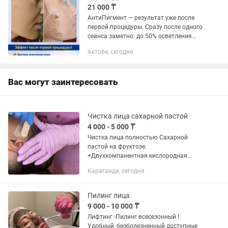
21 000 ₸
АнтиПигмент — результат уже после
первой процедуры. Сразу после одного
сеанса заметно: до 50% осветления
старого пигмента; кожа становится
Актобе, сегодня
ровнее и свежее; исчезает тусклость,
появляется здоровое...
Вас могут заинтересовать
Чистка лица сахарной пастой
4 000 - 5 000 ₸
Чистка лица полностью Сахарной
пастой на фруктозе.
+Двухкомпанентная кислородная
маска на лицо-+ультразвуковая
Караганда, сегодня
=6700тг эффект-30 дней!
Пилинг лица
9 000 - 10 000 ₸
Лифтинг -Пилинг всесезонный !
Удобный, безболезненный доступные