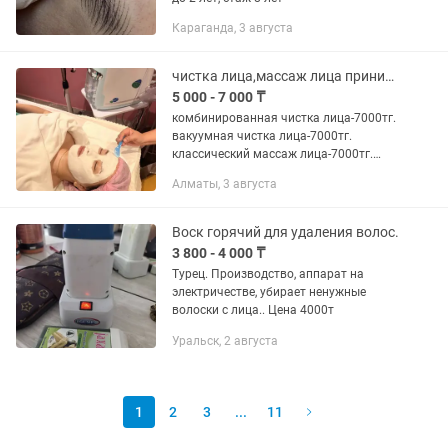
Караганда, 3 августа
чистка лица,массаж лица принимаю только женщин
5 000 - 7 000 ₸
комбинированная чистка лица-7000тг.
вакуумная чистка лица-7000тг.
классический массаж лица-7000тг.
точечный массаж лица-5000тг.
Алматы, 3 августа
Воск горячий для удаления волос.
3 800 - 4 000 ₸
Турец. Производство, аппарат на
электричестве, убирает ненужные
волоски с лица.. Цена 4000т
Уральск, 2 августа
1
2
3
...
11