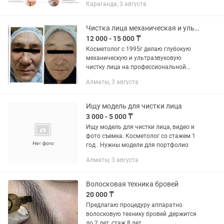
Караганда, 3 августа
вмешательство . ✨Нет периода
реабилитации ✨Нет боли ✨Нет...
Чистка лица механическая и ультразвуковая
12 000 - 15 000 ₸
Косметолог с 1995г делаю глубокую
механическую и ультразвуковую
чистку лица на профессиональной
косметике. 12 этапов. +Энзимное
Алматы, 3 августа
очищение + все сезонный пилинг по
типу кожи + чистка ультразвуковая и...
Ищу модель для чистки лица
3 000 - 5 000 ₸
Ищу модель для чистки лица, видео и
фото съемка. Косметолог со стажем 1
год . Нужны модели для портфолио
Алматы, 3 августа
Волосковая техника бровей
20 000 ₸
Предлагаю процедуру аппаратно
волосковую технику бровей ,держится
до 2 лет, стаж 8 лет