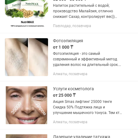
Напиток растительный с водой;
производство Малайзия, отлично
снижает Сахар, контролирует вес))
Упаковки хватает на 2-3 месяца 1
Павлодар, позавчера
человеку
Фотоэпиляция
от 1 000 ₸
Фотоэпиляция - это самый
современный и эффективный метод
удаления волос на длительный срок.
Принцип действия заключается в
Алматы, позавчера
избирательном поглощении света
клетками-мишенями (меланин.
гемоглобин) с их...
Услуги косметолога
от 25 000 ₸
Акция Smas лифтинг 25000 тенге
Скидка 50% Подтяжка лица и
улучшение мышечного тонуса. Тем кто
сомневается, но хочет ее пройти, я
Алматы, позавчера
предлагаю такую схему: Делаем вам
процедуру, и если вы не видите...
Лазерное удаление татуажа