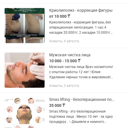
Криолиполиз - коррекция фигуры
от 10 000 ₸
Криолиполиз - коррекция фигуры, без
операционная липосакция. 1 час 4
насадки 20.000тг; 2 насадки 10.000тг
Криолиполиз – это неинвазивная
Алматы, 4 августа
процедура по снижению жировых
отложений при помощи...
Мужская чистка лица
10 000 - 15 000 ₸
Мужская чистка лица Врач косметолог
с опытом работы 12 лет ! Юлия
Удаление черных точек и жировиков!
Процедура проводится в 6 этапов!
Алматы, 3 августа
Распаривание лица гелем Ультразвук
Механическое очищение...
Smas lifting - безоперационная подтяжка лица -10 лет !Эфект сразу.
35 000 ₸
Smas lifting - это безоперационная
подтяжка лица . Минус 10 лет - за одну
процедуру . ✨Дешевле и намного
безопаснее чем операционное