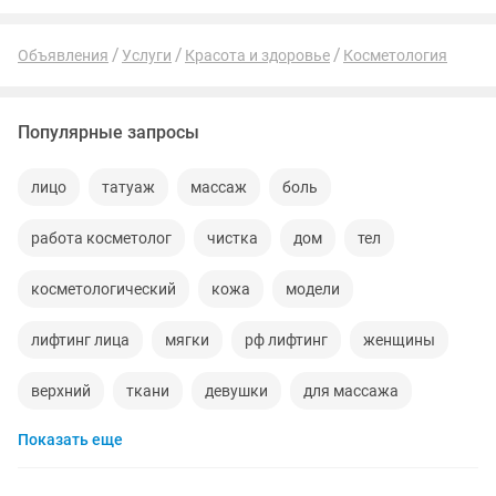
Объявления
Услуги
Красота и здоровье
Косметология
Популярные запросы
лицо
татуаж
массаж
боль
работа косметолог
чистка
дом
тел
косметологический
кожа
модели
лифтинг лица
мягки
рф лифтинг
женщины
верхний
ткани
девушки
для массажа
Показать еще
акция
курсы 1
уход
волосы
час
салоны красоты
мин
для мужчин
ткани для