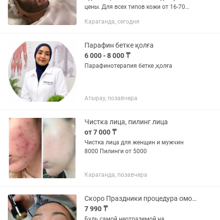
цены. Для всех типов кожи от 16-70
лет!Показания:1)Тусклый цвет лица,
Караганда, сегодня
2)Высыпания незначительные
Расширенные поры5) Мелкие
морщины....
Парафин бетке қолға
6 000 - 8 000 ₸
Парафинотерапия бетке ,қолға
Атырау, позавчера
Чистка лица, пилинг лица
от 7 000 ₸
Чистка лица для женщин и мужчин
8000 Пилинги от 5000
Караганда, позавчера
Скоро Праздники процедура омоложения
7 990 ₸
Будь самой неотразимой на