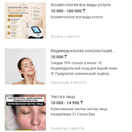
различным...
Косметология все виды услуги
10 000 - 100 000 ₸
Косметология все виды услуги
Астана, 4 августа
Индивидуальная консультация по уходу за кожей
10 000 ₸
Скидка 70% только в июле ! 🌸
Индивидуальный уход для вашей кожи
🌸 Предлагаю уникальный подбор
уходовых средств, которые подчеркнут
Караганда, 4 августа
вашу природную красоту и помогут
решить конкретные задачи. В...
Чистка лица
10 000 - 14 990 ₸
Комплексная чистка чистка лица
Назарбаева 31 Салон Ева
Кокшетау, 4 августа