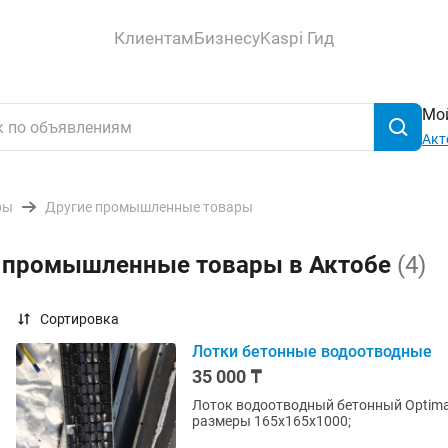
Клиентам
Бизнесу
Kaspi Гид
Мой
Акт
ры
Другие промышленные товары
е промышленные товары в Актобе
(4)
Сортировка
Лотки бетонные водоотводные
35 000 ₸
Лоток водоотводный бетонный Optima 
размеры 165х165х1000;