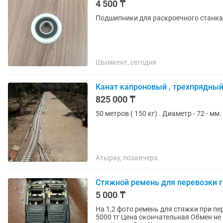
4 500 ₸
Подшипники для раскроечного станка
Шымкент, сегодня
Канат капроновый , трехпрядный 
825 000 ₸
50 метров ( 150 кг) . Диаметр - 72 - мм. 
Атырау, позавчера
Стяжной ремень для перевозки г
5 000 ₸
На 1,2 фото ремень для стяжки при пер
5000 тг Цена окончательная Обмен не