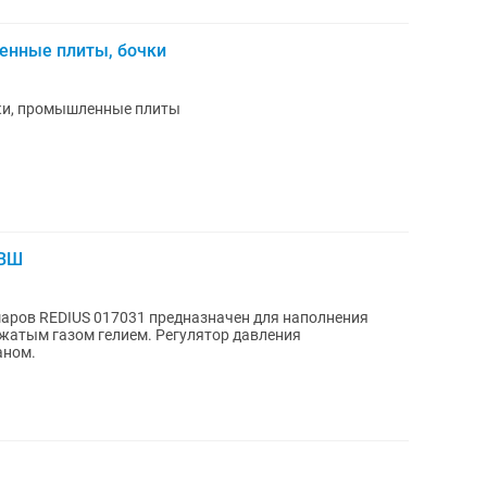
енные плиты, бочки
чки, промышленные плиты
-ВШ
шаров REDIUS 017031 предназначен для наполнения
жатым газом гелием. Регулятор давления
аном.