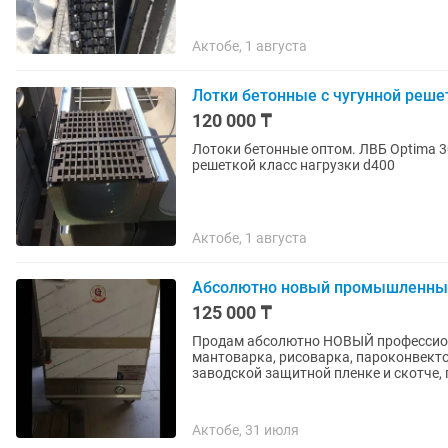
Актобе, 1 августа
Лотки бетонные с чугунной реше
120 000 ₸
Лотоки бетонные оптом. ЛВБ Optima 3
решеткой класс нагрузки d400
Актобе, 1 августа
Абсолютно новый промышленный
125 000 ₸
Продам абсолютно НОВЫЙ профессио
мантоварка, рисоварка, пароконвекто
заводской защитной пленке и скотче, 
Актобе, 31 июля