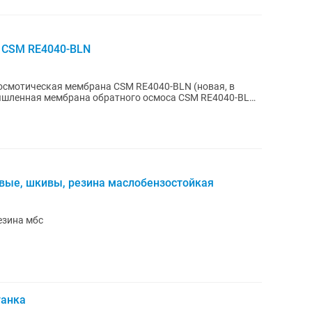
 CSM RE4040-BLN
смотическая мембрана CSM RE4040-BLN (новая, в
вые, шкивы, резина маслобензостойкая
езина мбс
танка