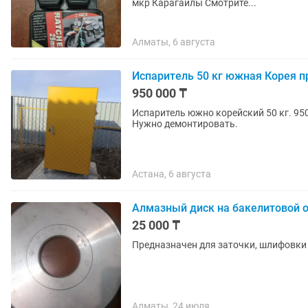
мкр Карагайлы Смотрите...
Алматы, 6 августа
Испаритель 50 кг южная Корея
950 000 ₸
Испаритель южно корейский 50 кг. 950 тыс промышленная и газгольдер 5 кубов бу 1мл тенге.
Нужно демонтировать.
Астана, 6 августа
Алмазный диск на бакелитовой о
25 000 ₸
Предназначен для заточки, шлифовки
Алматы, 24 июля