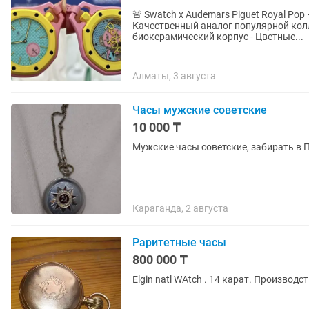
🚨 Swatch x Audemars Piguet Royal Pop — яркие 
Качественный аналог популярной коллаборации. ✅ Характе
биокерамический корпус - Цветные...
Алматы, 3 августа
Часы мужские советские
10 000 ₸
Мужские часы советские, забирать в 
Караганда, 2 августа
Раритетные часы
800 000 ₸
Elgin natl WAtch . 14 карат. Производ