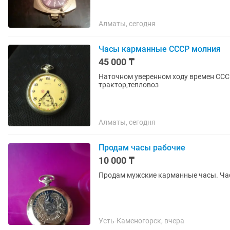
Алматы, сегодня
Часы карманные СССР молния
45 000 ₸
Наточном уверенном ходу времен ССС
трактор,тепловоз
Алматы, сегодня
Продам часы рабочие
10 000 ₸
Продам мужские карманные часы. Ча
Усть-Каменогорск, вчера