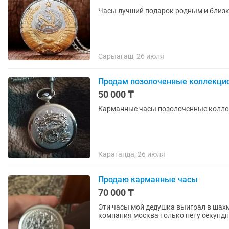
Часы лучший подарок родным и близ
Сарыагаш, 26 июля
Продам позолоченные коллекци
50 000 ₸
Карманные часы позолоченные коллек
Караганда, 26 июля
Продаю карманные часы
70 000 ₸
Эти часы мой дедушка выиграл в шахм
компания москва только нету секундн