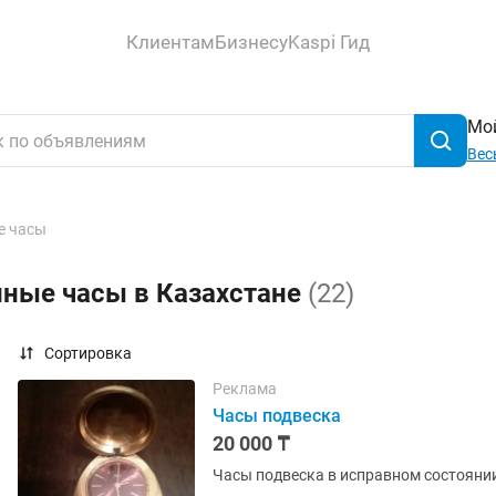
Клиентам
Бизнесу
Kaspi Гид
Мой
Вес
е часы
нные часы в Казахстане
(22)
Сортировка
Реклама
Часы подвеска
20 000 ₸
Часы подвеска в исправном состояни