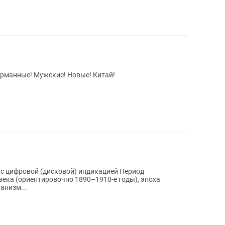
Карманные! Мужские! Новые! Китай!
с цифровой (дисковой) индикацией Период
века (ориентировочно 1890–1910-е годы), эпоха
анизм...