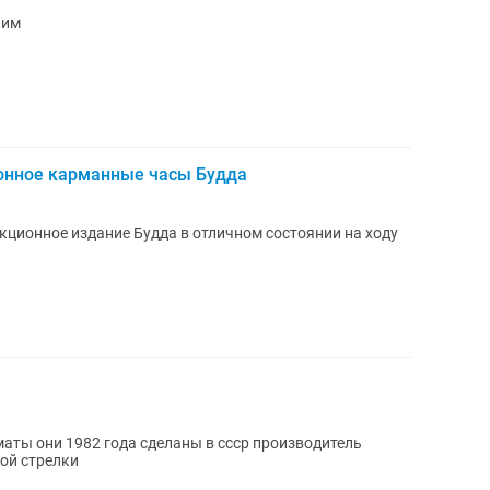
ким
онное карманные часы Будда
ционное издание Будда в отличном состоянии на ходу
аты они 1982 года сделаны в ссср производитель
ой стрелки