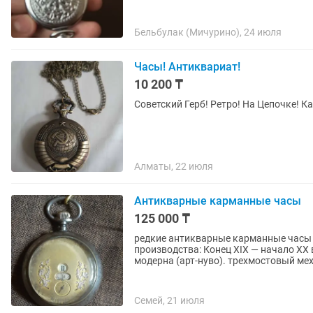
Бельбулак (Мичурино), 24 июля
Часы! Антиквариат!
10 200 ₸
Советский Герб! Ретро! На Цепочке! 
Алматы, 22 июля
Антикварные карманные часы
125 000 ₸
редкие антикварные карманные часы 
производства: Конец XIX — начало XX 
модерна (арт-нуво). трехмостовый мех
Семей, 21 июля