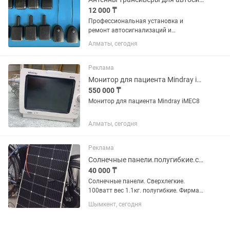
12 000 ₸
Профессиональная установка и
ремонт автосигнализаций и
брелков,отключение и разблокировка
Алматы, сегодня
автосигнализаций, программирование
брелков,выезд.(Tomagawk, Starline,
Pantera, Magicar, Scher-khan, Cenmax )...
Реклама
Монитор для пациента Mindray iMEC8
550 000 ₸
Монитор для пациента Mindray iMEC8
Алматы, сегодня
Реклама
Солнечные панели.полугибкие.сверхлегкие.монокристалл.высокий кпд
40 000 ₸
Солнечные панели. Сверхлегкие.
100ватт вес 1.1кг. полугибкие. Фирма
токио. Монокристалл с высоким кпд.
Шымкент, сегодня
Панели почти новые. Использовались
в гонке солнцемобилей всего 2 недели.
Честно выдают...