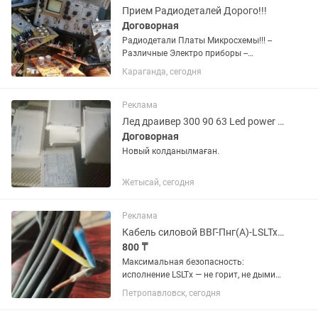
Прием Радиодеталей Дорого!!!
Договорная
Радиодетали Платы Микросхемы!!! --
Различные Электро приборы --
Компьютеры --Старые телефоны --
Караганда, сегодня
Вычислительную технику --Бытовая
техника СССР --Осоциллографы
Измерители Покупаем Дорого!!!
Реклама
Лед драивер 300 90 63 Led power supply multi-power dim9
Договорная
Новый колданылмаған.
Жетысай, сегодня
Реклама
Кабель силовой ВВГ-Пнг(А)-LSLTx 3х2.5 мм плоский, медный, ГОСТ, Тексан Каб
800 ₸
Максимальная безопасность:
исполнение LSLTx — не горит, не дымит,
продукты тления не токсичны. Одобрен
Петропавловск, сегодня
для детских и жилых комнат.Строго по
ГОСТ 31996: гарантированное честное