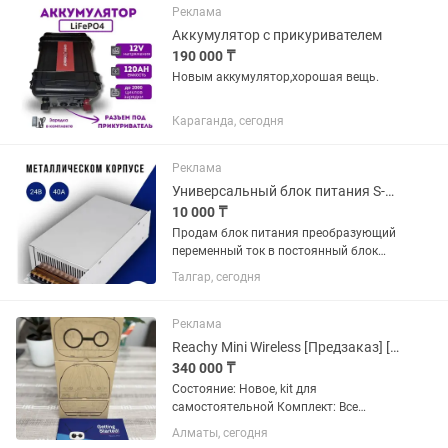
сечение медных жил 2.5...
Реклама
Аккумулятор с прикуривателем
190 000 ₸
Новым аккумулятор,хорошая вещь.
Караганда, сегодня
Реклама
Универсальный блок питания S-90-24
10 000 ₸
Продам блок питания преобразующий
переменный ток в постоянный блок
новый отдам за 10000тг.
Талгар, сегодня
Реклама
Reachy Mini Wireless [Предзаказ] [Hugging Face]
340 000 ₸
Состояние: Новое, kit для
самостоятельной Комплект: Все
детали и инструкция (сборка 1 час).
Алматы, сегодня
Открытый робот от Hugging Face.