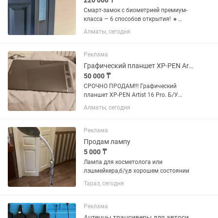
220 000 ₸
Смарт-замок с биометрией премиум-
класса — 6 способов открытия! 🔸
Отпечаток пальца — быстро и точно 🔸
Алматы, сегодня
Face ID — мгновенное распознавание
🔸 Сканер вен ладони — банковский
уровень безопасности 🔸 Карта...
Реклама
Графический планшет XP-PEN Artist 16 Pro.
50 000 ₸
СРОЧНО ПРОДАМ!!! Графический
планшет XP-PEN Artist 16 Pro. Б/У
Использовался около двух недель.
Алматы, сегодня
Почти новый. Документом нет.
Работает только если подключить к
ноутбуку или компьютеру. Отдам...
Реклама
Продам лампу
5 000 ₸
Лампа для косметолога или
лэшмейкера,б/у,в хорошем состоянии
Тараз, сегодня
Реклама
Антенны трансиверы для автосигнализаций