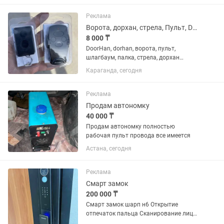
Голова на 6 осях, антенны, камера,
микрофоны, динамики. Внутри свой...
Реклама
Ворота, дорхан, стрела, Пульт, DoorHan, дорхан, Дорхан, дуорхан
8 000 ₸
DoorHan, dorhan, ворота, пульт,
шлагбаум, палка, стрела, дорхан
Пульты и многое другое DOORHAN,
Караганда, сегодня
Дорхан
Реклама
Продам автономку
40 000 ₸
Продам автономку полностью
рабочая пульт провода все имеется
Астана, сегодня
Реклама
Смарт замок
200 000 ₸
Смарт замок шарп н6 Открытие
отпечаток пальца Сканирование лица
Карта 2 шт в комплекте Механическим