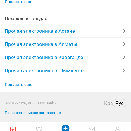
Показать еще
плафоны
аккумулятор
автоматическое
дрели
проектор
шнур
весы электронные
Похожие в городах
фонарь
трансформаторы
адаптер
розетки
Прочая электроника в Астане
блок питания
цен
станции
терминалы
Прочая электроника в Алматы
кнопки
термометр
hdmi
лазерная указка
Прочая электроника в Караганде
реле
сетевой
лампочки
vga
Прочая электроника в Шымкенте
Прочая электроника в Усть-Каменогорске
Показать еще
Прочая электроника в Актобе
Қаз
Рус
© 2012-2026, АО «Kaspi Bank»
Прочая электроника в Актау
Пользовательское соглашение
Прочая электроника в Павлодаре