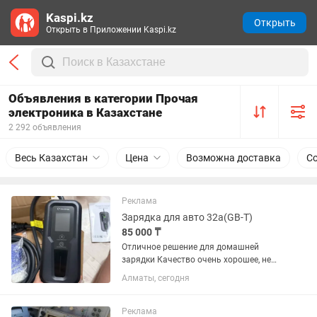
Kaspi.kz
Открыть
Открыть в Приложении Kaspi.kz
Объявления в категории Прочая
электроника в Казахстане
2 292 объявления
Весь Казахстан
Цена
Возможна доставка
С
Реклама
Зарядка для авто 32а(GB-T)
85 000 ₸
Отличное решение для домашней
зарядки Качество очень хорошее, не
была в эксплуатации
Алматы, сегодня
Реклама