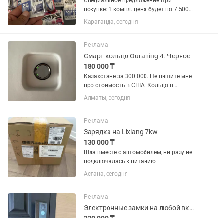
Специальное предложение При
покупке: 1 компл. цена будет по 7 500
тг 2 компл. цена будет по 7 000 тг 4
Караганда, сегодня
компл. цена будет по 6 500 тг 10 компл.
цена будет по 6 000 тг Оригинал из...
Реклама
Смарт кольцо Oura ring 4. Черное
180 000 ₸
Казахстане за 300 000. Не пишите мне
про стоимость в США. Кольцо в
идеальном состоянии. Этот девайс
Алматы, сегодня
лучше всех на рынке отслеживает
качество сна, коэффициент стресса и
восстановления. Коробка,...
Реклама
Зарядка на Lixiang 7kw
130 000 ₸
Шла вместе с автомобилем, ни разу не
подключалась к питанию
Астана, сегодня
Реклама
Электронные замки на любой вкус цвет и кошелек