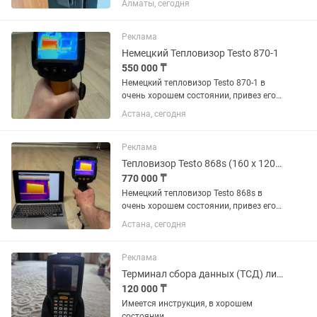
Алматы, сегодня
ключом Приложение на смарт фоне
Сканирование сосудов вен на ладони
Реклама
Немецкий Тепловизор Testo 870-1
550 000 ₸
Немецкий тепловизор Testo 870-1 в
очень хорошем состоянии, привез его
из Германии. Руководство по меню на
Астана, сегодня
нескольких языках, включая русский.
Преимущества: Разрешение 160 x 120
пикселей Большой...
Реклама
Тепловизор Testo 868s (160 x 120 пикселей, приложение)
770 000 ₸
Немецкий тепловизор Testo 868s в
очень хорошем состоянии, привез его
из Германии. У легчает работу с
Астана, сегодня
приложением «Testo Thermography».
Руководство по меню тепловизора,
также приложение на нескольких...
Реклама
Терминал сбора данных (ТСД) линейки Symbol / Motorola / Zebra серии M
120 000 ₸
Имеется инструкция, в хорошем
состоянии