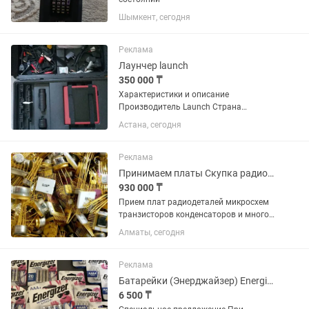
Шымкент, сегодня
Реклама
Лаунчер launch
350 000 ₸
Характеристики и описание
Производитель Launch Страна
производительКитай Чтение и
Астана, сегодня
стирание кодов неисправностейДа
Отображение текущих параметров
системыДа Управление
Реклама
исполнительными...
Принимаем платы Скупка радиодеталей в Алматы за наличный расчет!
930 000 ₸
Прием плат радиодеталей микросхем
транзисторов конденсаторов и многое
другое! Звоните!
Алматы, сегодня
Реклама
Батарейки (Энерджайзер) Energizer Ultimate Lithium - АА/AAA для GPS треккер
6 500 ₸