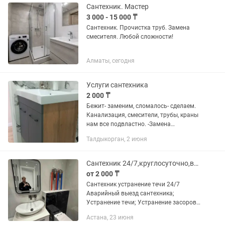
Сантехник. Мастер
3 000 - 15 000 ₸
Сантехник. Прочистка труб. Замена
смесителя. Любой сложности!
Алматы, сегодня
Услуги сантехника
2 000 ₸
Бежит- заменим, сломалось- сделаем.
Канализация, смесители, трубы, краны
нам все подвластно. -Замена
смесителя от 5 000 тг -Сифон от 5 000.
Талдыкорган, 2 июня
И.т.д. -Монтаж по прокладке труб ПВХ
от 5 000 за...
Сантехник 24/7,круглосуточно,выезд бесплатный.
от 2 000 ₸
Сантехник устранение течи 24/7
Аварийный выезд сантехника;
Устранeние тeчи; Устранение засоров;
Ремонт и настройка систем отопления
Астана, 23 июня
Ремонт и настройка теплого пола