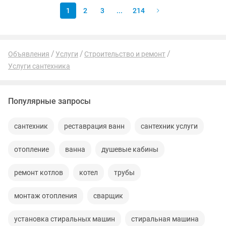
1
2
3
...
214
Объявления
Услуги
Строительство и ремонт
Услуги сантехника
Популярные запросы
сантехник
реставрация ванн
сантехник услуги
отопление
ванна
душевые кабины
ремонт котлов
котел
трубы
монтаж отопления
сварщик
установка стиральных машин
стиральная машина