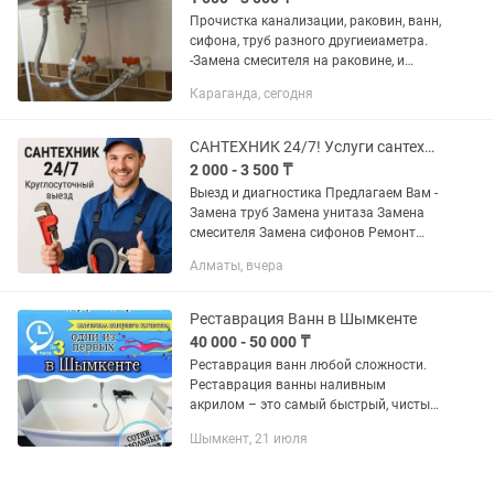
Прочистка канализации, раковин, ванн,
сифона, труб разного другиеиаметра.
-Замена смесителя на раковине, и
ванной, смена фильтра холодной
Караганда, сегодня
воды. -Смена счетчика холодной и
горячей воды, а также...
САНТЕХНИК 24/7! Услуги сантехника и электрика круглосуточно, качественно!
2 000 - 3 500 ₸
Выезд и диагностика Предлагаем Вам -
Замена труб Замена унитаза Замена
смесителя Замена сифонов Ремонт
унитазов Ремонт бачка унитаза
Алматы, вчера
Установка бойлера Установка
фильтров Устранение протечек ...
Реставрация Ванн в Шымкенте
40 000 - 50 000 ₸
Реставрация ванн любой сложности.
Реставрация ванны наливным
акрилом – это самый быстрый, чистый,
эффективный и выгодный способ на
Шымкент, 21 июля
сегодняшний день. Кант между
кафелем и ванной заливаем акрилом,
вид...