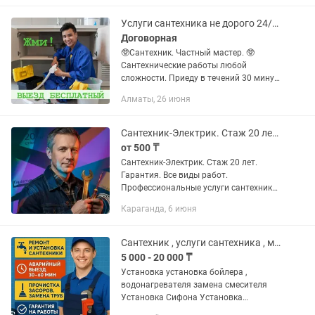
Oтoгрев труб; Монтаж и замена...
Услуги сантехника не дорого 24/7 Сантехник на дом. Засор унитаза труб
Договорная
🥸Сантехник. Частный мастер. 🥸
Сантехнические работы любой
сложности. Приеду в течений 30 минут
Опыт более 15 лет Обратившись ко мне
Алматы, 26 июня
Вы получаете Выгоду и гарантии: 1.
Оплата только по факту. 2....
Сантехник-Электрик. Стаж 20 лет. Гарантия. Все виды работ.
от 500 ₸
Сантехник-Электрик. Стаж 20 лет.
Гарантия. Все виды работ.
Профессиональные услуги сантехника
и электрика в Караганде. Выполняю
Караганда, 6 июня
работы любой сложности — от замены
шланга до полной разводки труб и...
Сантехник , услуги сантехника , мелкосрочный ремонт
5 000 - 20 000 ₸
Установка установка бойлера ,
водонагревателя замена смесителя
Установка Сифона Установка
Раковины Установка