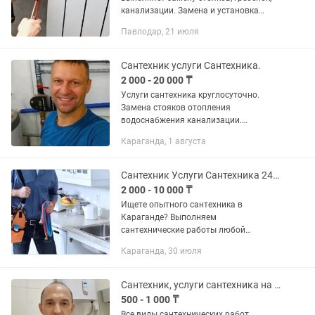
канализации. Замена и установка
радиаторов отопления! Теплый пол,
Павлодар, 21 июля
вынос радиаторов на балкон!
Работаем с любым...
Сантехник услуги Сантехника.
2 000 - 20 000 ₸
Услуги сантехника круглосуточно.
Замена стояков отопления
водоснабжения канализации.
Установка насоса. Замена унитаза
Караганда, 1 августа
раковины смесителя. Прочистка
канализации. Всегда на связи
Сантехник Услуги Сантехника 24/7
2 000 - 10 000 ₸
Ищете опытного сантехника в
Караганде? Выполняем
сантехнические работы любой
сложности для квартир, домов, офисов,
Караганда, 30 июля
магазинов, кафе и предприятий.
Работаем быстро, аккуратно и по
доступным...
Сантехник, услуги сантехника на выезд, вызов Круглосуточно в Алматы
500 - 1 000 ₸
Все виды сантехнических работ