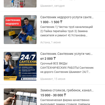
стояков. Отопление: Проведение
Шымкент, сегодня
системы с нуля, монтаж радиаторов,
установка котлов и устранение...
Сантехник недорого услуги сантехника прочистка труб канализаций трос
1 000 - 1 500 ₸
Сантехник 1) Чистка труб канализаций
2) Пайка перепайка труб 3) Замена
смесителя и ремонт 4) Установка
унитаза, раковины ванны и многое
Астана, 1 июня
другое Обращайтесь
Сантехник.Сантехник услуги чистка канализация засор 24/7
от 2 000 ₸
Срочный ВСЕ ВИДЫ
САНТЕХНИЧЕСКИХ РАБОТЫ Сантехник
не дорого Сантехник Шымкент 24/7
Гарантия и качество 100% Чистка
Шымкент, 15 июня
канализация с аппаратом - Замена
труб -Установка Инсталляция -
Установка унитаза,...
Замена стояков, гребенок, канализации, радиаторов отопления!
15 000 - 30 000 ₸
Сантехническая фирма качественно
выполняет замену стояков, гребенок,