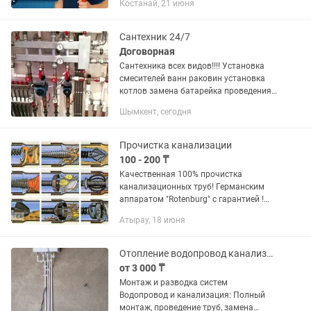
Костанай, 21 июня
полотенцесушителя; Установка
стиральной и посудомоечной машины;
Замена раковины; Замена...
Сантехник 24/7
Договорная
Сантехника всех видов!!!! Установка
смесителей ванн раковин установка
котлов замена батарейка проведения
отопления устранение протечек
Шымкент, сегодня
проведем водопровод Канализацию
Монтаж отопления Монтаж...
Прочистка канализации
100 - 200 ₸
Качественная 100% прочистка
канализационных труб! Германским
аппаратом "Rotenburg" c гарантией !
Работаем без выходных , 24 часа в
Атырау, 18 июня
сутки. Выезд в любое время и в любой
конец города и обл.Атырау ( в...
Отопление водопровод канализация
от 3 000 ₸
Монтаж и разводка систем
Водопровод и канализация: Полный
монтаж, проведение труб, замена