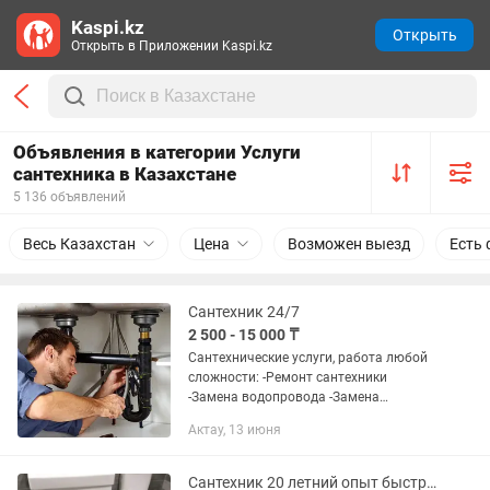
Kaspi.kz
Открыть
Открыть в Приложении Kaspi.kz
Объявления в категории Услуги
сантехника в Казахстане
5 136 объявлений
Весь Казахстан
Цена
Возможен выезд
Есть 
Сантехник 24/7
2 500 - 15 000 ₸
Сантехнические услуги, работа любой
сложности: -Ремонт сантехники
-Замена водопровода -Замена
канализации -Очистка канализации
Актау, 13 июня
-Устранение засоров -Установка
аристона. -Ввод воды...
Сантехник 20 летний опыт быстро и качественно