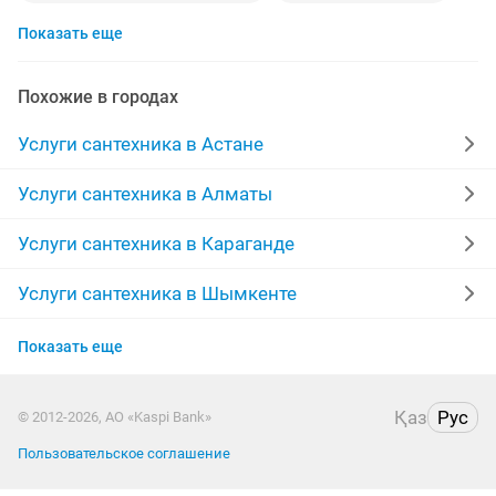
Показать еще
установка унитаза
унитазы
установка счетчиков воды
смесители
Похожие в городах
замена счетчиков воды
электрик
Услуги сантехника в Астане
сварочные работы
чугунные батареи
Услуги сантехника в Алматы
котлы длительного горения
сантехнические работы
Услуги сантехника в Караганде
ремонт ванной
раковины
теплые полы
Услуги сантехника в Шымкенте
Услуги сантехника в Усть-Каменогорске
установка батарей
кафельщики
полы
Показать еще
Услуги сантехника в Актобе
радиаторы отопления
круглосуточно
Қаз
Рус
© 2012-2026, АО «Kaspi Bank»
Услуги сантехника в Актау
установка котлов
монтаж
чистка канализации
Пользовательское соглашение
Услуги сантехника в Таразе
сварка
ассенизатор
пластиковые трубы