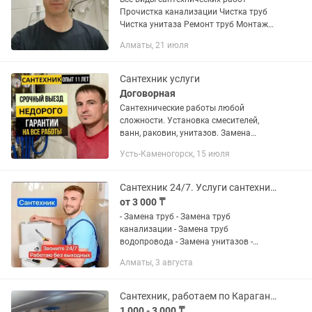
Прочистка канализации Чистка труб
Чистка унитаза Ремонт труб Монтаж
отопления Установка батарейка
Алматы, 21 июля
Установка радиаторов отопление
Видео-диагностика труб Устраняю...
Сантехник услуги
Договорная
Сантехнические работы любой
сложности. Установка смесителей,
ванн, раковин, унитазов. Замена
кранов. Замена труб. Пайка
Усть-Каменогорск, 15 июля
полипропилена. Прочистка
канализации по квартире. И многое
другое. Звоните...
Сантехник 24/7. Услуги сантехника Алматы.
от 3 000 ₸
- Замена труб - Замена труб
канализации - Замена труб
водопровода - Замена унитазов -
Замена смесителя - Замена сифонов
Алматы, 3 августа
под мойкой, ванной и раковиной -
Замена радиаторов - Замена стоков
водопровод...
Сантехник, работаем по Караганде.
1 000 - 3 000 ₸