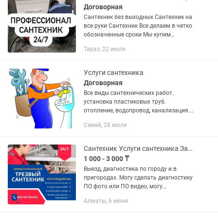
Договорная
Сантехник без выходных Сантехник на
все руки Сантехник Все делаем в четко
обозначенные сроки Мы купим
необходимые материалы сами и
Тараз, 22 июля
доставим их до объекта Не работаем с
посредниками Используем...
Услуги сантехника
Договорная
Все виды сантехнических работ.
установка пластиковых труб.
отопление, водопровод, канализация.
установка смесителей,
Семей, 28 июля
унитазов.прочистка канализации.
Сантехник Услуги сантехника Засор Прочистка канализации Тепловизор Утечка
1 000 - 3 000 ₸
Выезд, диагностика по городу и в
пригородах. Могу сделать диагностику
ПО фото или ПО видео, могу
посоветовать на Вашу ситуацию
Алматы, 6 июня
дальнейшие действие(самоучкам).
Выполняем все виды сантехнических...