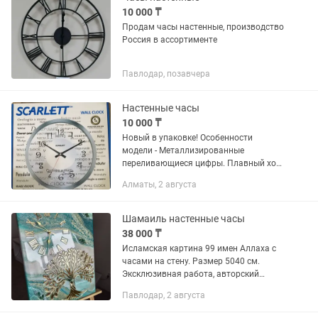
10 000 ₸
Продам часы настенные, производство
Россия в ассортименте
Павлодар, позавчера
Настенные часы
10 000 ₸
Новый в упаковке! Особенности
модели - Металлизированные
переливающиеся цифры. Плавный ход
стрелки. Корпус- пластик. Диаметр - 31
Алматы, 2 августа
см.
Шамаиль настенные часы
38 000 ₸
Исламская картина 99 имен Аллаха с
часами на стену. Размер 5040 см.
Эксклюзивная работа, авторский
дизайн. Материал эпоксидная смола,
Павлодар, 2 августа
акрил, натуральные камни. Картина
выполнена в благородных зелёных...