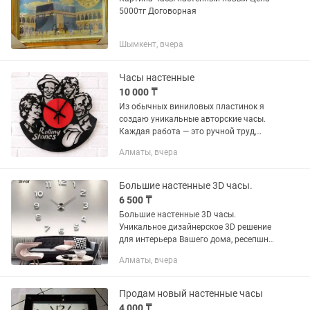
5000тг Договорная
Шымкент, вчера
Часы настенные
10 000 ₸
Из обычных виниловых пластинок я
создаю уникальные авторские часы.
Каждая работа — это ручной труд,
крутой дизайн и капля ностальгии.
Алматы, вчера
Такие часы станут главным акцентом в
вашем интерьере или...
Большие настенные 3D часы.
6 500 ₸
Большие настенные 3D часы.
Уникальное дизайнерское 3D решение
для интерьера Вашего дома, ресепшна,
офиса, для кафе, салона и квартиры.
Алматы, вчера
Интерьерные часы гармонично
вписываются во внутреннее...
Продам новый настенные часы
4 000 ₸