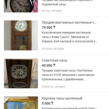
Продам настенные двухсторонние с
подсветкой часы.
Актау, сегодня
Продам винтажные настенные часы с боем
79 000 ₸
Классические немецкие настенные
часы с боем "Lauris". Механизм от
Хермле. Бой часовой и получасовой на
спиральном гонге. Завод на неделю.
Астана, сегодня
Производство конец 90-х годов
Советские часы
40 000 ₸
Продам советские часы. Настенные
часы из СССР, механика с маятником.
Оригинальные, с деревянным
корпусом. Заводной механизм, часы с
Алматы, сегодня
боем. Сейчас не идут — не знаю, как
настраивать. Скорее всего,...
Картина часы настенный
5 000 ₸
Картина часы настенный новый Цена -