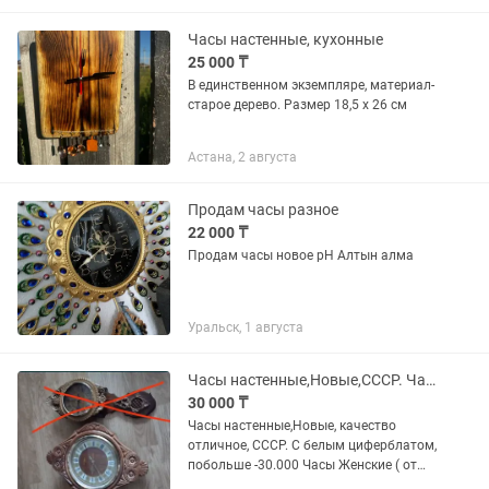
подрамнике из МДФ, эпоксидная
смола. Установлен бесшумный...
Часы настенные, кухонные
25 000 ₸
В единственном экземпляре, материал-
старое дерево. Размер 18,5 х 26 см
Астана, 2 августа
Продам часы разное
22 000 ₸
Продам часы новое рН Алтын алма
Уральск, 1 августа
Часы настенные,Новые,СССР. Часы Женские,Мужские, Швейцария,СССР.
30 000 ₸
Часы настенные,Новые, качество
отличное, СССР. С белым циферблатом,
побольше -30.000 Часы Женские ( от
45.000), Мужские