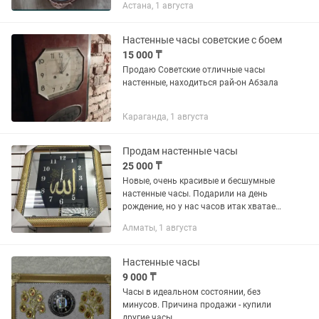
Астана, 1 августа
(Амфибия-100.000,Слава-75.000, 50лет
ВОВ-100.000). Есть абсолютно новые,...
Настенные часы советские с боем
15 000 ₸
Продаю Советские отличные часы
настенные, находиться рай-он Абзала
Караганда, 1 августа
Продам настенные часы
25 000 ₸
Новые, очень красивые и бесшумные
настенные часы. Подарили на день
рождение, но у нас часов итак хватает).
Поэтому решили выставить на
Алматы, 1 августа
продажу. Высота 60 см, ширина 50 см.
Район Розыбакиева...
Настенные часы
9 000 ₸
Часы в идеальном состоянии, без
минусов. Причина продажи - купили
другие часы.