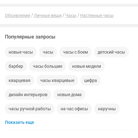
Объявления
Личные вещи
Часы
Настенные часы
Популярные запросы
новые часы
часы
часы с боем
детский часы
барбер
часы большие
новые модели
кварцевая
часы кварцевые
цифра
дизайн интерьеров
новые дома
часы ручной работы
на час офисы
наручны
Показать еще
термометры
часы наручные
маятники
гарантия