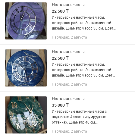
Настенные часы
22 500 ₸
Интерьерные настенные часы.
Авторская работа. Эксклюзивный
дизайн. Диаметр часов 30 см. Цвет
лиловый. Инкрустация стеклянной и
Павлодар, 2 августа
хромированной крышкой. Бесшумный
механизм плавного хода. Качество...
Настенные часы
22 500 ₸
Интерьерные настенные часы.
Авторская работа. Эксклюзивный
дизайн. Диаметр часов 30 см, цвет
сапфир. Серебрянный циферблат.
Павлодар, 2 августа
Инкрустирована стеклянной и
хромированной крышкой. Бесшумный
механизм...
Настенные часы
35 000 ₸
Интерьерные настенные часы с
надписью Аллах в изумрудных
оттенках. Диаметр 40 см.
Эксклюзивный дизайн, авторская
Павлодар, 2 августа
работа. Материал основан на