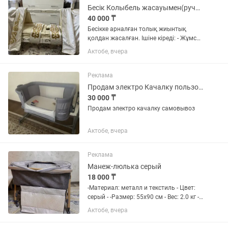
Бесік Колыбель жасауымен(ручная работа)
40 000 ₸
Бесікке арналған толық жиынтық
қолдан жасалған. Ішіне кіреді: - Жұмсақ
матрас (көрпе тәрізді) - Ыңғайлы
Актобе, вчера
жастық - Бесік жамылғысы
(шымылдық сияқты жабылатын
накидка)
Реклама
Продам электро Качалку пользовались четыре месяца
30 000 ₸
Продам электро качалку самовывоз
Актобе, вчера
Реклама
Манеж-люлька серый
18 000 ₸
-Материал: металл и текстиль - Цвет:
серый - -Размер: 55х90 см - Вес: 2.0 кг -
Матрас в комплекте: да - Колеса: да,
Актобе, вчера
что обеспечивает мобильность и
легкость перемещения