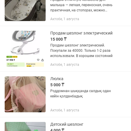
малыша — легкая, переносная, очень
практичная, на стопорах, можно
разместить матрасик под углом,
Актобе, 1 августа
москитная сетка в комплекте. В
подарок отдам качественный матрасик
на...
Продам шезлонг электрический
15 000 ₸
Продам шезлонг электрический.
Покупали за 40000. Только 1-2 раза
использовали. В хорошем состояний
Актобе, 1 августа
Люлка
5 000 ₸
Роддомнан шыққанда салдық одан
кейін қолданбадық
Актобе, 1 августа
Детский шезлонг
4 000 ₸