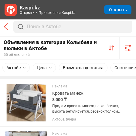
Kaspi.kz
Открыть
Открыть в Приложении Kaspi.kz
Объявления в категории Колыбели и
люльки в Актобе
55 объявлений
Актобе
Цена
Возможна доставка
Состояние
Реклама
Кровать манеж
8 000 ₸
Продам кровать манеж, на колёсиках,
высота регулируется, ребёнок толком
не лежал, в подарок шезлонг и
Актобе, вчера
развивающий коврик
Реклама