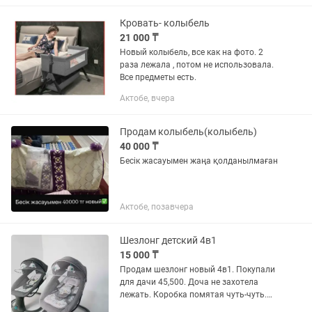
Из минусов: • не работает...
Кровать- колыбель
21 000 ₸
Новый колыбель, все как на фото. 2
раза лежала , потом не использовала.
Все предметы есть.
Актобе, вчера
Продам колыбель(колыбель)
40 000 ₸
Бесік жасауымен жаңа қолданылмаған
Актобе, позавчера
Шезлонг детский 4в1
15 000 ₸
Продам шезлонг новый 4в1. Покупали
для дачи 45,500. Доча не захотела
лежать. Коробка помятая чуть-чуть.
Отдам за хорошую цену.