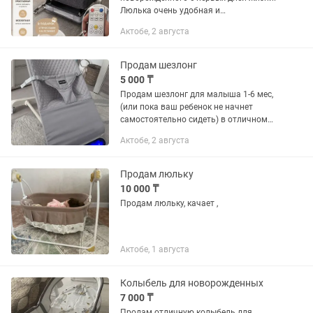
Люлька очень удобная и
функциональная: Электрическое
Актобе, 2 августа
укачивание. Встроенные мелодии.
Управление с пульта. Можно
использовать как приставную...
Продам шезлонг
5 000 ₸
Продам шезлонг для малыша 1-6 мес,
(или пока ваш ребенок не начнет
самостоятельно сидеть) в отличном
состоянии. 4 положения спинки, на
Актобе, 2 августа
колесиках со стопорами, мягкая дуга
для игрушек регулируется по...
Продам люльку
10 000 ₸
Продам люльку, качает ,
Актобе, 1 августа
Колыбель для новорожденных
7 000 ₸
Продам отличную колыбель для