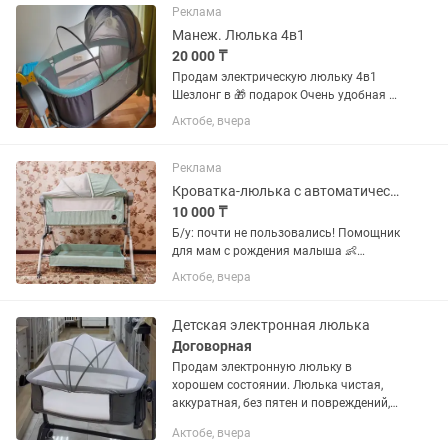
Реклама
Манеж. Люлька 4в1
20 000 ₸
Продам электрическую люльку 4в1
Шезлонг в 🎁 подарок Очень удобная и
многофункциональная модель: ✔️
Актобе, вчера
Электро люлька ✔️ Кроватка ✔️ Манеж
✔️ Качалка Подходит с рождения. Есть
автоматическое...
Реклама
Кроватка-люлька с автоматическим укачиванием.
10 000 ₸
Б/у: почти не пользовались! Помощник
для мам с рождения малыша 👶
Обеспечивает спокойный сон
Актобе, вчера
благодаря автоматическому
укачиванию. Также можно подключить
успокаивающую музыку для
Детская электронная люлька
глубокого...
Договорная
Продам электронную люльку в
хорошем состоянии. Люлька чистая,
аккуратная, без пятен и повреждений,
использовалась бережно. Очень
Актобе, вчера
удобная для новорожденного малыша.