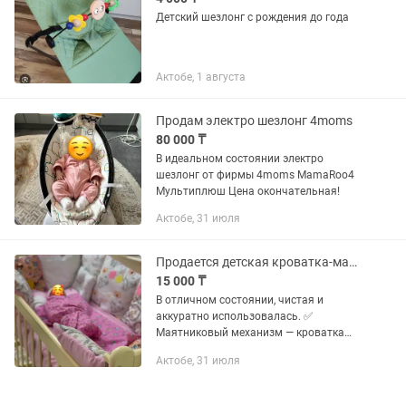
Детский шезлонг с рождения до года
Актобе, 1 августа
Продам электро шезлонг 4moms
80 000 ₸
В идеальном состоянии электро
шезлонг от фирмы 4moms MamaRoo4
Мультиплюш Цена окончательная!
Актобе, 31 июля
Продается детская кроватка-манеж
15 000 ₸
В отличном состоянии, чистая и
аккуратно использовалась. ✅
Маятниковый механизм — кроватка
качается, как колыбель, что помогает
Актобе, 31 июля
малышу быстрее уснуть. ✅ Можно
использовать в 2 положениях. ✅...