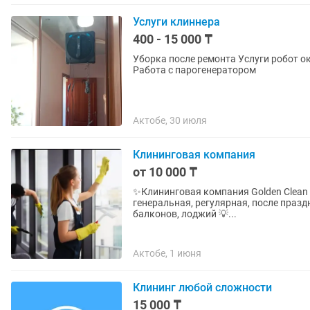
Услуги клиннера
400 - 15 000 ₸
Уборка после ремонта Услуги робот оконномойщика Побелка помещений Услуги клининга
Работа с парогенератором
Актобе, 30 июля
Клининговая компания
от 10 000 ₸
✨Клининговая компания Golden Clean Home 🧹 Проф. уборка квартир, домо
генеральная, регулярная, после празд
балконов, лоджий 💡...
Актобе, 1 июня
Клининг любой сложности
15 000 ₸