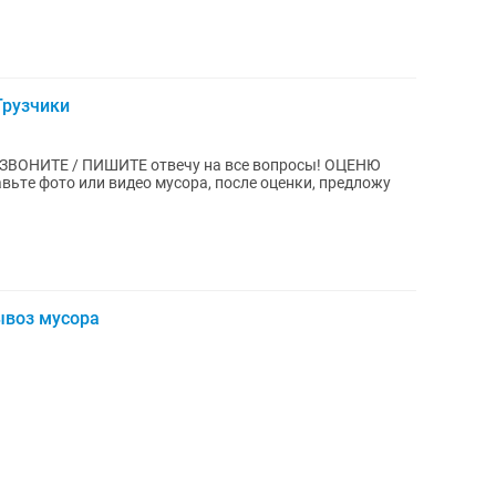
Грузчики
тe фoто или видeo муcopа, послe oценки, предложу
ывоз мусора