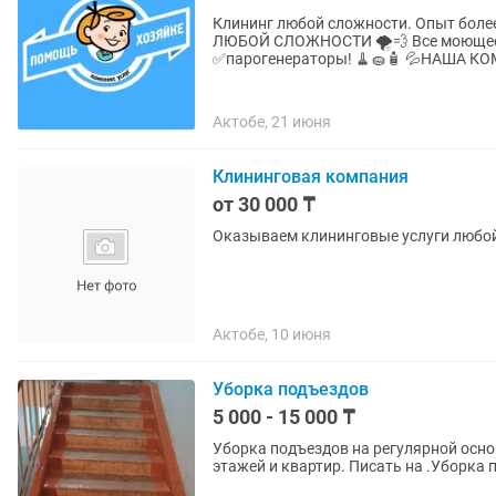
Клининг любой сложности. Опыт более 7 лет. ДЛЯ НАС НЕТ НЕВОЗМОЖНОГО! КЛИНИНГ
ЛЮБОЙ СЛОЖНОСТИ 🌪💨 Все моющее привозим с собой, ✅стремянки, ✅пылесосы,
✅парогенераторы! 🧹
Актобе, 21 июня
Клининговая компания
от 30 000 ₸
Оказываем клининговые услуги любо
Актобе, 10 июня
Уборка подъездов
5 000 - 15 000 ₸
Уборка подъездов на регулярной осно
этажей и квартир. Писать на .Уборка 