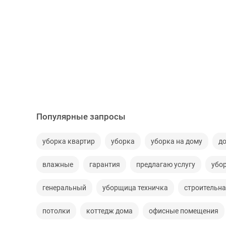
Популярные запросы
уборка квартир
уборка
уборка на дому
д
влажные
гарантия
предлагаю услугу
убо
генеральный
уборщица техничка
строительн
потолки
коттедж дома
офисные помещения