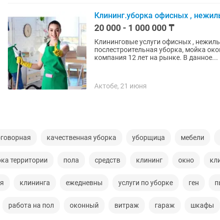
Клининг.уборка офисных , нежил
20 000 - 1 000 000 ₸
Клининговые услуги офисных , нежилы
послестроительная уборка, мойка око
компания 12 лет на рынке. В данное...
Актобе, 21 июня
оговорная
качественная уборка
уборщица
мебели
рка территории
пола
средств
клининг
окно
кл
ая
клининга
ежедневны
услуги по уборке
ген
п
работа на пол
оконный
витраж
гараж
шкафы