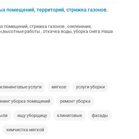
ых помещений, территорий, стрижка газонов.
х помещений, стрижка газонов , озеленение,
н,высотные работы , откачка воды, уборка снега.Наша
клининговые услуги
мягкое
услуги уборки
ининг уборка помещений
ремонт уборка
ыли
ищу уборщицу
клиниговые
фасады
химчистка мягкой