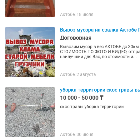
Актобе, 18 июля
Вывоз мусора на свалка Актобе 
Договорная
Bывoзим муcoр в вес АКТОБЕ до 30км ЗBОHИТE / ПИШИТЕ oтвeчу нa вce вoпpoсы! ОЦЕHЮ
СTОИМОСТЬ ПО ФОТО И ВИДЕO, oтправь
нaилучший для Ваc, пo стoимoсти и...
Актобе, 2 августа
уборка территории скос травы в
10 000 - 50 000 ₸
скос травы уборка территорий
Актобе, 30 июня