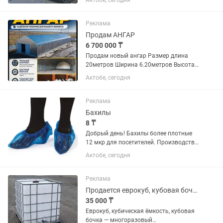
Актобе, сегодня
витражи, алюминиевая дверь, двойной
стеклопакет. Цена: 2 500 000тг.
Продам 40-футовый контейнер,...
Реклама
Продам АНГАР
6 700 000 ₸
Продам новый ангар Размер длина
20метров Ширина 6.20метров Высота
5метров Абсолютно новый в упаковке
Актобе, сегодня
Стоит в городе Актобе
Реклама
Бахилы
8 ₸
Добрый день! Бахилы более плотные
12 мкр для посетителей. Производство
от крупного Российского завода! Цена
Актобе, сегодня
за пару На все размеры обуви От 2
тыщ пар. в одной упаковке Цена 10,11
мкр 7,5 тг...
Реклама
Продается еврокуб, кубовая бочка, ёмкость, тара, тонник
35 000 ₸
Еврокуб, кубическая ёмкость, кубовая
бочка — многоразовый