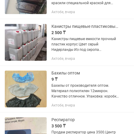
красили специальной краской для
железа Обмен есть только на крс
Актобе, вчера
Канистры пищевые пластиковые Нидерландия серые 33 литров для ГСМ и воды
2 500 ₸
Канистры пищевые емкости прочный
пластик корпус Цвет серый
Нидерланды Из под сиропа
ароматизаторов Присутствует запах
Актобе, вчера
ягоды Объем 33 литра входит до 39
литров под ГСМ Для перевозки и
хранения ГСМ Для...
Бахилы оптом
9 ₸
Бахилы от производителя оптом.
Материал полиэтилен 12микрон.
Качество отличное. Упаковка: коробка.
2000пар Применение :офисы, школы,
Актобе, вчера
поликлиники, салоны красоты,
стоматологии, библиотеки,
кинотеатры,...
Респиратор
3 500 ₸
Продам респиратор цена 3500.Центр