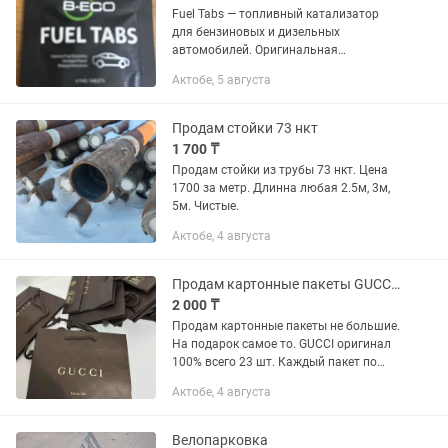
Fuel Tabs — топливный катализатор
для бензиновых и дизельных
автомобилей. Оригинальная
продукция B-Epic. Предназначен для
Актобе, 5 августа
использования с бензиновыми и
дизельными двигателями. Прост в
применении —...
Продам стойки 73 нкт
1 700 ₸
Продам стойки из трубы 73 нкт. Цена
1700 за метр. Длинна любая 2.5м, 3м,
5м. Чистые.
Актобе, 4 августа
Продам картонные пакеты GUCCI Оригинал 100%
2 000 ₸
Продам картонные пакеты не большие.
На подарок самое то. GUCCI оригинал
100% всего 23 шт. Каждый пакет по
2000 тг. Не дорого для оригинала.
Актобе, 4 августа
Новые не использованные.
Велопарковка