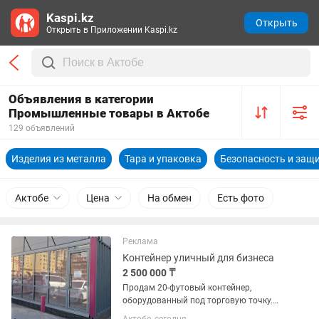
Kaspi.kz
Открыть
Открыть в Приложении Kaspi.kz
Объявления в категории
Промышленные товары в Актобе
129 объявлений
Изделия из металла
Тара и упаковка
Безопасность и защ
Актобе
Цена
На обмен
Есть фото
Реклама
Контейнер уличный для бизнеса
2 500 000 ₸
Продам 20-футовый контейнер,
оборудованный под торговую точку.
Полностью утепленный. Алюминиевые