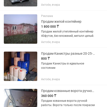
среднетоннажный грузовой кубический
Актобе, вчера
контейнер. Еврокубы применяются в
промышленности для перевозки и
хранения жидких и сыпучих...
Реклама
Продам жилой контейнер
1 800 000 ₸
Продам жилой утеплённый контейнер
40футов, без вложений, металл целый.
Актобе, вчера
Продам Канистры разные 20-25-30л
800 ₸
Продам Канистры в идеальное
состоянии
Актобе, вчера
Продам кованные ворота ручной работы
360 000 ₸
Продам кованные ворота ручной
работы. Ворота только после покраски