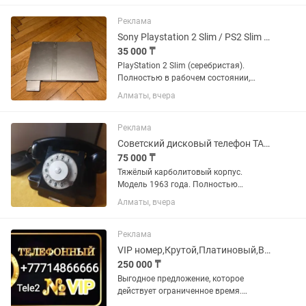
Реклама
Sony Playstation 2 Slim / PS2 Slim серебристый
35 000 ₸
PlayStation 2 Slim (серебристая).
Полностью в рабочем состоянии,
диски читаются, всё проверено. В
Алматы, вчера
комплекте: •Консоль PS2 Slim •Два
оригинальных джойстика •Блок
питания •Оригинальный...
Реклама
Советский дисковый телефон ТАН-6 1963 года
75 000 ₸
Тяжёлый карболитовый корпус.
Модель 1963 года. Полностью
рабочий. Угольный микрофон заменён
Алматы, вчера
на совместимый электретный.
Дисковый набор работает. SIP-адаптер
Grandstream HT802 конвертирует
Реклама
импульсный...
VIP номер,Крутой,Платиновый,Вип,Акция,Симкарта,Теле2,Sim,Тариф,Number,
250 000 ₸
Выгодное предложение, которое
действует ограниченное время.
Успейте приобрести. Продам VIP