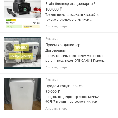
Brain блендер стационарный
100 000 ₸
Толком не использовали в кофейне
только это редко в отличном
состоянии подробно на пишите. Также
Алматы, вчера
есть ручные блендеры новые и бу.
Реклама
Прием кондиционер
Договорная
Прием кондиционер прием мотор акпп
металл всех видов ОПИСАНИЕ Прием
кондиционер не рабочий
Алматы, вчера
Реклама
Продам кондиционер
95 000 ₸
Продам кондиционер Midea MPPDA
9CRN7 в отличном состоянии, торг
Алматы, вчера