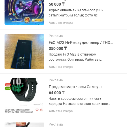
50 000 ₸
Дурыс оиналмаи қалған сол ушін
сатып жатрым толық фото лс
Алматы, вчера
Реклама
FiiO M23 Hi-Res аудиоплеер / THX AAA
350 000 ₸
Продаю FiiO M23 в отличном
состоянии. Оригинал. Работает
идеально, без проблем , в ремонте не
Алматы, вчера
был. Поддержка: Hi-Res Audio Hi-Res
Wireless THX AAA MQA Bluetooth / Wi-Fi
Desktop Mode Очень...
Реклама
Продам смарт часы Самсунг
64 000 ₸
Часы в хорошем состоянии есть
зарядка На экране стекло защитное
Работают отлично все функции есть
Алматы, вчера
сообщение Календарь пульс покупали
новые 45 мм Зелёные есть коробка
Лежат без дело
Реклама