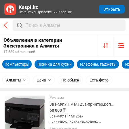
Kaspi.kz
Открыть
Открыть в Приложении Kaspi.kz
Объявления в категории
Электроника в Алматы
17 689 объявлений
Компьютеры
Техника для кухни
Телефоны, гаджеты
Те
Алматы
Цена
На обмен
Есть фото
Реклама
3в1-МФУ HP M125a-принтер,копир,сканер,ксерокс лазерный Алматы-Almaty
60 000 ₸
3в1-МФУ HP M125a-
принтер,копир,сканер,ксерокс
лазерный Алматы .Все