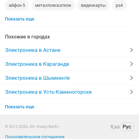
айфон 5
металлоискатели
видеокарты
ps4
Показать еще
игровой компьютер
смартфон
psp
аккаунт
iphone x
материнская плата
процессор
Похожие в городах
playstation
стиральная машина
apple watch
Электроника в Астане
беспроводные наушники
наушники
моноблок
Электроника в Караганде
обмен
ddr2
xiaomi
gtx
macbook
Электроника в Шымкенте
компьютер
Электроника в Усть-Каменогорске
Электроника в Актобе
Показать еще
Электроника в Актау
Қаз
Рус
© 2012-2026, АО «Kaspi Bank»
Электроника в Таразе
Пользовательское соглашение