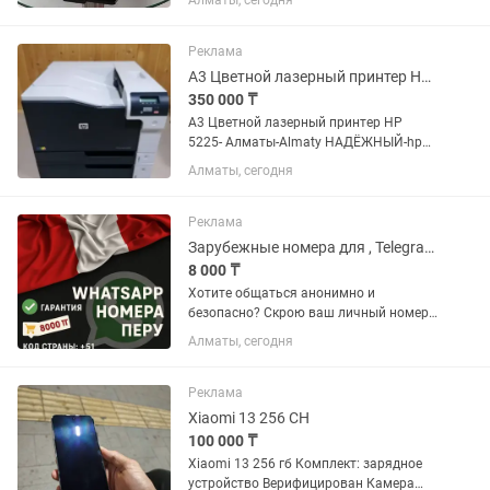
Алматы, сегодня
шнуры,картридж в комплекте.
ГАРАНТИЯ на работоспособность
устройства-проверка на месте.
Реклама
звоните,пишите ГАРАНТИЯ на...
A3 Цветной лазерный принтер Hp 5225-Алматы-Almaty
350 000 ₸
A3 Цветной лазерный принтер HP
5225- Алматы-Almaty НАДЁЖНЫЙ-hp
5225 color в ИДЕАЛЬНОМ состоянии
Алматы, сегодня
цветной-лазерный- ИДЕАЛЬНОЕ
СОСТОЯНИЕ! Дополнительный 3 лоток.
КАРТРИДЖИ ЗАПРАВЛЯЕМЫЕ-НЕ...
Реклама
Зарубежные номера для , Telegramи тд
8 000 ₸
Хотите общаться анонимно и
безопасно? Скрою ваш личный номер
Зарегистрирую Второй / на
Алматы, сегодня
иностранный номер Сша/Тайланд/
Европа Непробиваемые номера для
анонимности и скрытия личного
Реклама
номера
Xiaomi 13 256 CH
100 000 ₸
Xiaomi 13 256 гб Комплект: зарядное
устройство Верифицирован Камера