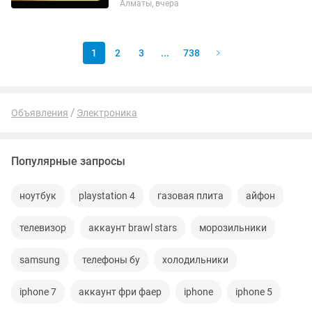
Алматы, вчера
номер Теле2, Крутой номер, для
бизнеса. Платиновый номер. С
хорошим выгодным тарифам. Best
номер VIP. Можно...
1
2
3
...
738
Объявления
Электроника
Популярные запросы
ноутбук
playstation 4
газовая плита
айфон
телевизор
аккаунт brawl stars
морозильники
samsung
телефоны бу
холодильники
iphone 7
аккаунт фри фаер
iphone
iphone 5