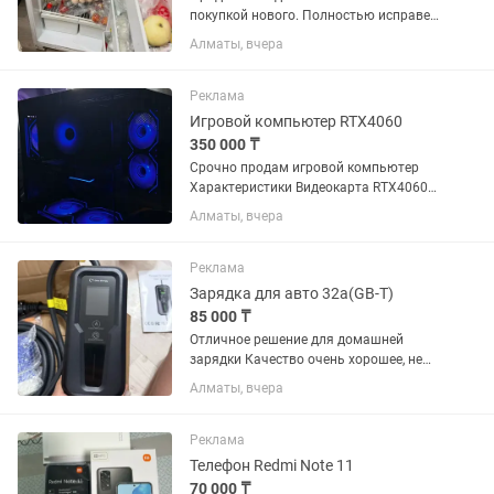
покупкой нового. Полностью исправен,
работает отлично. Хорошо охлаждает,
Алматы, вчера
морозильная камера морозит без
проблем. Состояние хорошее, торг есть
Самовывоз. По всем...
Реклама
Игровой компьютер RTX4060
350 000 ₸
Срочно продам игровой компьютер
Характеристики Видеокарта RTX4060
ОЗУ 32гб Процессор i5-12400F Windows
Алматы, вчера
11 Pro Хранилище 1-ТБ SSD
Реклама
Зарядка для авто 32а(GB-T)
85 000 ₸
Отличное решение для домашней
зарядки Качество очень хорошее, не
была в эксплуатации
Алматы, вчера
Реклама
Телефон Redmi Note 11
70 000 ₸