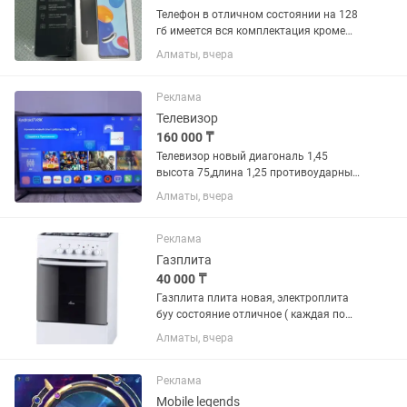
Телефон в отличном состоянии на 128
гб имеется вся комплектация кроме
зарядного устройства есть защитное
Алматы, вчера
стекло и 2 чехла отдам вместе с
телефоном. Торг уместен.
Реклама
Телевизор
160 000 ₸
Телевизор новый диагональ 1,45
высота 75,длина 1,25 противоударный
андроид 8 ка качества + кронштейн
Алматы, вчера
есть
Реклама
Газплита
40 000 ₸
Газплита плита новая, электроплита
буу состояние отличное ( каждая по
30тыс)
Алматы, вчера
Реклама
Mobile legends