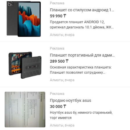
Реклама
Планшет со стилусом андроид 12, диагональ экрана 10.1 дюймов
59 990 ₸
Продается планшет ANDROID 12,
оригинал диагональ 10.1 дйюма, ЖК
дисплей 19201200 сенсорный экран, ТП
Алматы, вчера
Стекло, металлический корпус, ОЗУ 6
ГБ ПЗУ 512 ГБ, 7000 мАч, Процессор
МТК6755, 8- ми ядерный 2,0...
Реклама
Планшет портативный для административных производства и штрафов ЕРАП
289 500 ₸
Основная характеристика планшета:
Планшет позволяет сотруднику
осуществлять работу в Едином реестре
Алматы, вчера
административных правонарушений
(ЕРАП). Планшет 2026 года выпуска.
Тип: планшет со стилусом,...
Реклама
Продаю ноутбук asus
30 000 ₸
Ноутбук asus бу, немного старенький,
торг имеется
Алматы, вчера