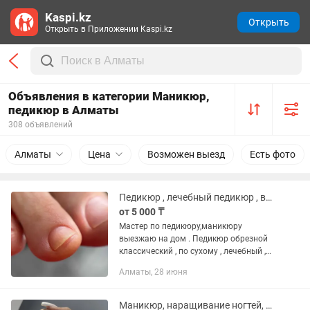
Kaspi.kz
Открыть
Открыть в Приложении Kaspi.kz
Объявления в категории Маникюр,
педикюр в Алматы
308 объявлений
Алматы
Цена
Возможен выезд
Есть фото
Педикюр , лечебный педикюр , выезд на дом
от 5 000 ₸
Мастер по педикюру,маникюру
выезжаю на дом . Педикюр обрезной
классический , по сухому , лечебный ,
возрастной , любой другой техники .
Алматы, 28 июня
Удаление мозолей , натоптышей
Инструмент стерильный ,...
Маникюр, наращивание ногтей, педикюр и шугаринг на выезд и на дому.