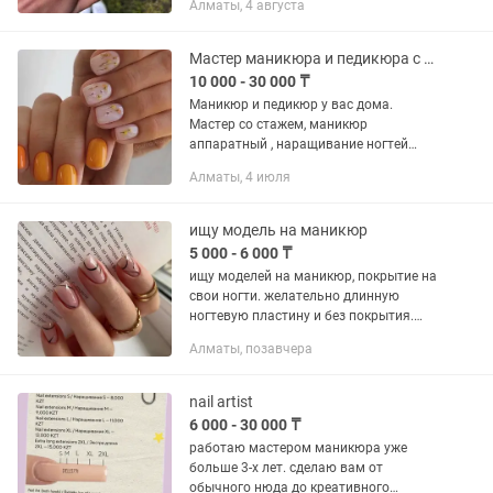
Алматы, 4 августа
Педикюр, гель, обработка пяток-10000
(комби+смарт+Полировка) Гель...
Мастер маникюра и педикюра с выездом на дом
10 000 - 30 000 ₸
Маникюр и педикюр у вас дома.
Мастер со стажем, маникюр
аппаратный , наращивание ногтей
любой сложности, педикюр, смарт
Алматы, 4 июля
педикюр
ищу модель на маникюр
5 000 - 6 000 ₸
ищу моделей на маникюр, покрытие на
свои ногти. желательно длинную
ногтевую пластину и без покрытия.
оплата лишь за материалы (5000),
Алматы, позавчера
фотографии дизайнов будут ниже.
инстаграм
nail artist
6 000 - 30 000 ₸
работаю мастером маникюра уже
больше 3-х лет. сделаю вам от
обычного нюда до креативного