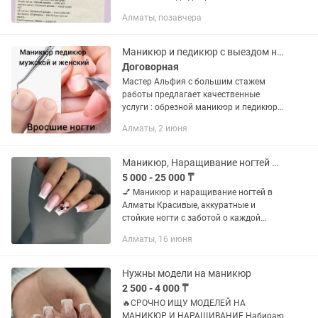
дизайна. инстаграм
Алматы, позавчера
Маникюр и педикюр с выездом на дом
Договорная
Мастер Альфия с большим стажем
работы предлагает качественные
услуги : обрезной маникюр и педикюр (
советской школы )!Сложные работы с
Алматы, 2 июня
вросшими ногтями !А так же услуги
бровиста :коррекция пинцетом и...
Маникюр, Наращивание ногтей Алматы
5 000 - 25 000 ₸
💅 Маникюр и наращивание ногтей в
Алматы Красивые, аккуратные и
стойкие ногти с заботой о каждой
клиентке. ✅ Маникюр без покрытия ✅
Алматы, 16 июня
Маникюр с гель-лаком ✅ Укрепление
ногтевой пластины ✅ Наращивание...
Нужны модели на маникюр
2 500 - 4 000 ₸
🔥СРОЧНО ИЩУ МОДЕЛЕЙ НА
МАНИКЮР И НАРАЩИВАНИЕ Набираю