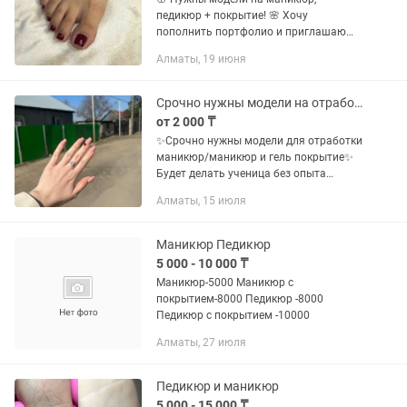
педикюр + покрытие! 🌸 Хочу
пополнить портфолио и приглашаю
моделей по сниженной стоимости. 💅
Алматы, 19 июня
Что делаю: • чистый комбинированный
маникюр • выравнивание • покрытие...
Срочно нужны модели на отработку маникюр/маникюр с покрытием геля
от 2 000 ₸
✨️Срочно нужны модели для отработки
маникюр/маникюр и гель покрытие✨️
Будет делать ученица без опыта
работы,но процесс проходит под
Алматы, 15 июля
контролем преподавателя🙌🏼 ⏰️ 3
часа Вы приходите как модель
оплата...
Маникюр Педикюр
5 000 - 10 000 ₸
Маникюр-5000 Маникюр с
покрытием-8000 Педикюр -8000
Педикюр с покрытием -10000
Алматы, 27 июля
Педикюр и маникюр
5 000 - 15 000 ₸