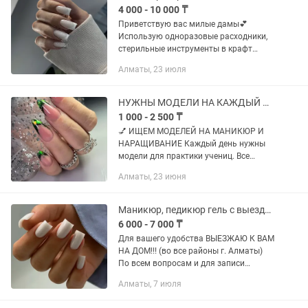
4 000 - 10 000 ₸
Приветствую вас милые дамы💕
Использую одноразовые расходники,
стерильные инструменты в крафт
пакетах❗ Все инструменты
Алматы, 23 июля
обрабатываются в 3 этапа. При вас
вскрывают крафт-пакет. В работе
используются...
НУЖНЫ МОДЕЛИ НА КАЖДЫЙ ДЕНЬ НАРАЩИВАНИЕ, ГЕЛЬ ПОКРЫТИЕ , ПЕДИКЮР
1 000 - 2 500 ₸
💅 ИЩЕМ МОДЕЛЕЙ НА МАНИКЮР И
НАРАЩИВАНИЕ Каждый день нужны
модели для практики учениц. Все
процедуры проходят под наблюдением
Алматы, 23 июня
инструктора. Стоимость только за
материал: • Гель покрытие — 1500 тг...
Маникюр, педикюр гель с выездом на дом, офис !!!
6 000 - 7 000 ₸
Для вашего удобства ВЫЕЗЖАЮ К ВАМ
НА ДОМ!!! (во все районы г. Алматы)
По всем вопросам и для записи
просьба писать лс для быстрой связи •
Алматы, 7 июля
Маникюр гель • Педикюр гель •
Наращивание Работаю тонко,...