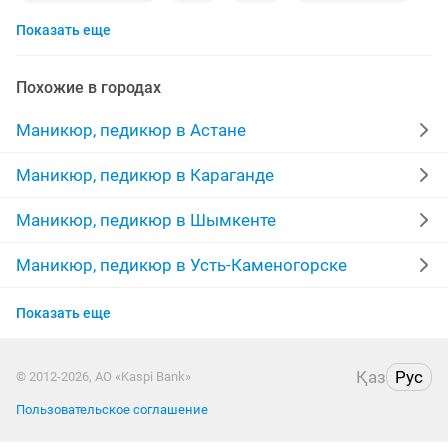
Показать еще
модель маникюр
педикюр
маникюр выезд
гелевое наращивание ногтей
Похожие в городах
курсы наращивания ресниц
маникюр гель
Маникюр, педикюр в Астане
маникюр наращивание ногтей
Маникюр, педикюр в Караганде
мастер маникюра педикюра
коррекция бровей
Маникюр, педикюр в Шымкенте
обучение маникюр
выравнивание
Маникюр, педикюр в Усть-Каменогорске
Маникюр, педикюр в Актобе
маникюр ногтей
мастер маникюра и педикюра
Показать еще
Маникюр, педикюр в Костанае
маникюр гель покрытие
коррекция
Қаз
Рус
© 2012-2026, АО «Kaspi Bank»
Маникюр, педикюр в Павлодаре
маникюр гель лак
дизайн ногтей
Пользовательское соглашение
Маникюр, педикюр в Уральске
наращивание ногтей гель
маникюр салон