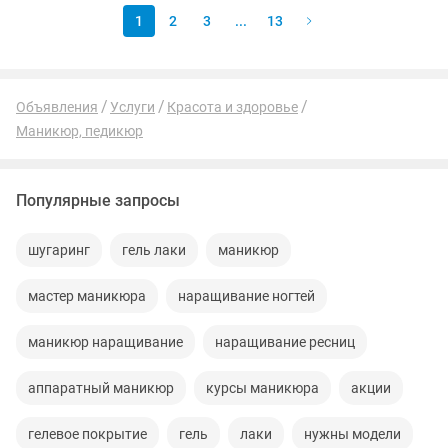
1
2
3
...
13
Объявления
Услуги
Красота и здоровье
Маникюр, педикюр
Популярные запросы
шугаринг
гель лаки
маникюр
мастер маникюра
наращивание ногтей
маникюр наращивание
наращивание ресниц
аппаратный маникюр
курсы маникюра
акции
гелевое покрытие
гель
лаки
нужны модели