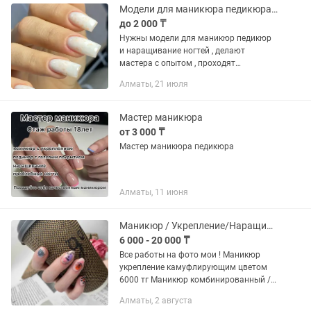
Модели для маникюра педикюра и наращивание ногтей
до 2 000 ₸
Нужны модели для маникюр педикюр
и наращивание ногтей , делают
мастера с опытом , проходят
повышение квалификации Оплата за
Алматы, 21 июля
маникюр 1000 Наращивание 2000
Педикюр 2000
Мастер маникюра
от 3 000 ₸
Мастер маникюра педикюра
Алматы, 11 июня
Маникюр / Укрепление/Наращивание ногтей
6 000 - 20 000 ₸
Все работы на фото мои ! Маникюр
укрепление камуфлирующим цветом
6000 тг Маникюр комбинированный /
аппаратный с укреплением гель
Алматы, 2 августа
системой (ремонт скрученных ногтей,