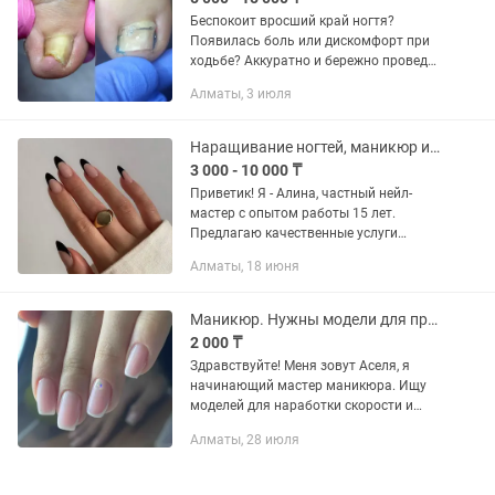
Беспокоит вросший край ногтя?
Появилась боль или дискомфорт при
ходьбе? Аккуратно и бережно проведут
обработку вросшего края ногтя без
Алматы, 3 июля
боли и лишнего стресса. Работаю
деликатно, с соблюдением...
Наращивание ногтей, маникюр и педикюр. Возможен выезд.
3 000 - 10 000 ₸
Приветик! Я - Алина, частный нейл-
мастер с опытом работы 15 лет.
Предлагаю качественные услуги
маникюра и педикюра, которые могу
Алматы, 18 июня
выполнить у вас дома или принять у
себя на Тимирязева-Радостовца. √...
Маникюр. Нужны модели для практики
2 000 ₸
Здравствуйте! Меня зовут Аселя, я
начинающий мастер маникюра. Ищу
моделей для наработки скорости и
техники. Работа выполняется
Алматы, 28 июля
аккуратно и с вниманием к деталям.
Стоимость процедуры 2000тг. (Ниже...