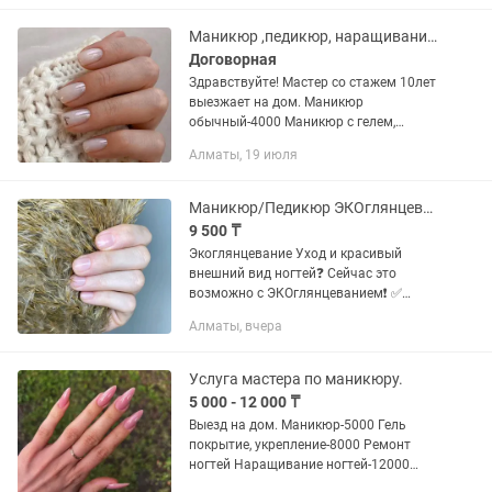
поднятие клюющих ногтей,...
Маникюр ,педикюр, наращивание ногтей выезжаем на дом.
Договорная
Здравствуйте! Мастер со стажем 10лет
выезжает на дом. Маникюр
обычный-4000 Маникюр с гелем,
укреплением, выравниванием- 6000
Алматы, 19 июля
Ремонт 1 ногтя 500 Наращивание
ногтей -10000 Коррекция нарощенных
ногтей-...
Маникюр/Педикюр ЭКОглянцевание,( ЭКОманикюр,ЭКОпедикюр)
9 500 ₸
Экоглянцевание Уход и красивый
внешний вид ногтей❓ Сейчас это
возможно с ЭКОглянцеванием❗ ✅
Восстановление ногтей после
Алматы, вчера
различных заболеваний, в том числе
онихолизис. ✅ Укрепить и
оздоровить...
Услуга мастера по маникюру.
5 000 - 12 000 ₸
Выезд на дом. Маникюр-5000 Гель
покрытие, укрепление-8000 Ремонт
ногтей Наращивание ногтей-12000
(акригель, гель) Дизайн ногтей