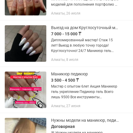
моделей для пополнения портфолио и
отработки идеальной техники
Алматы, 26 июля
✨Маникюр + гель-лак ✨ Наращивание
ногтей (длина и форма по желанию) ✨
Аккуратная...
Выезд на дом Круглосуточный маникюр-педикюр наращивание ногтей!
7 000 - 15 000 ₸
Дипломированный мастер! Стаж 15
лет! Выезд в любую точку города!
Круглосуточно! 24/7 Маникюр гель
покрытие -7000 Педикюр гель
Алматы, 8 июля
покрытие -8000 Наращивание ногтей
-10000 Коррекция нарощенных
ногтей...
Маникюр педикюр
3 500 - 4 500 ₸
Мастер с опытом 6лет Акция Маникюр
гель укрепление Педикюр гель Всего
лишь 9500 Все инструменты
обрабатываются три этапы.
Алматы, 27 июня
Стерильно на 100 Маникюр гель
укрепление 4500 Педикюр гель...
Нужны модели на маникюр, педикюр с покрытием!
Договорная
🌸 Нужны модели на маникюр,