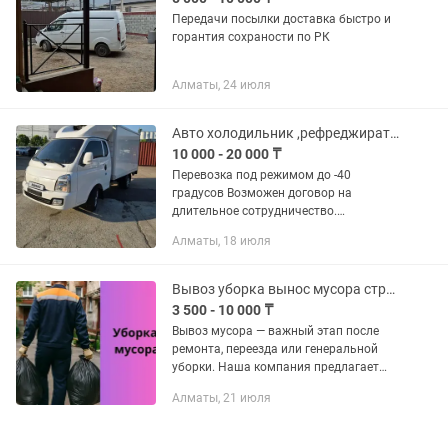
Передачи посылки доставка быстро и
горантия сохраности по РК
Алматы, 24 июля
Авто холодильник ,рефреджиратор, реф
10 000 - 20 000 ₸
Перевозка под режимом до -40
градусов Возможен договор на
длительное сотрудничество.
Обслуживание фестивалей.
Алматы, 18 июля
Медикаменты . Перевозка цветов .
Мясная продукция. Фрукты ягоды .
Шоколад...
Вывоз уборка вынос мусора строительного, бытового утилизация
3 500 - 10 000 ₸
Вывоз мусора — важный этап после
ремонта, переезда или генеральной
уборки. Наша компания предлагает
услуги грузчиков по вывозу
Алматы, 21 июля
строительного, бытового и
крупногабаритного мусора. Мы
работаем по...