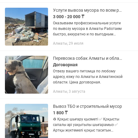
Город. Межгород. Область. Весь...
Услуги вывоза мусора по всем районам Алматы/Алматинская область!!!
3 000 - 20 000 ₸
Оказываем профессиональные услуги
по вывозу мусора в Алматы Работаем
быстро, аккуратно и по выгодным
ценам. Алматинская область
Алматы, 29 июля
Обслуживаем все районы Алматы:
Алмалинский район Ауэзовский
район...
Перевозка собак Алматы и область
Договорная
Отвезу вашего питомца по любому
адресу, езжу по Алматы и Алматинской
области. Цена договорная.
Алматы, 3 августа
Вывоз ТБО и строительный мусор
1 800 ₸
♻️ Қоқыс шығару қызметі ✅ Қоқысты
сапалы әрі уақытылы шығарамыз ✅
Артқы жүктемелі қоқыс таситын
көліктер ✅ Қала және облыс бойынша