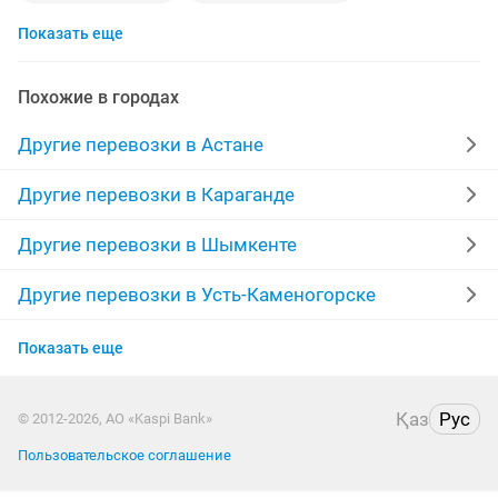
Показать еще
работа грузчик
водитель личный
минивэн
алматинская область
Похожие в городах
работа водителем с личным авто
водитель
Другие перевозки в Астане
работа
Другие перевозки в Караганде
Другие перевозки в Шымкенте
Другие перевозки в Усть-Каменогорске
Другие перевозки в Актобе
Показать еще
Другие перевозки в Костанае
Қаз
Рус
© 2012-2026, АО «Kaspi Bank»
Другие перевозки в Павлодаре
Пользовательское соглашение
Другие перевозки в Уральске