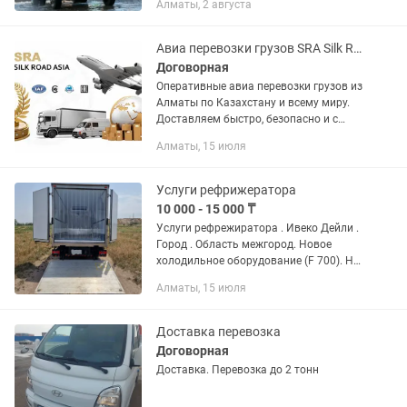
Алматы, 2 августа
қызмет көрсетеміз ✅ Демалыссыз
жұмыс істейміз ✅ Бір реттік және...
Авиа перевозки грузов SRA Silk Road Asia
Договорная
Оперативные авиа перевозки грузов из
Алматы по Казахстану и всему миру.
Доставляем быстро, безопасно и с
полным логистическим
Алматы, 15 июля
сопровождением. 🚀 Наши
возможности Международные...
Услуги рефрижератора
10 000 - 15 000 ₸
Услуги рефрежиратора . Ивеко Дейли .
Город . Область межгород. Новое
холодильное оборудование (F 700). На
гарантии. Температурный режим - 20 .+
Алматы, 15 июля
20 ( 25 кубов) Габариты длинна 5.2
ширина 2 метра...
Доставка перевозка
Договорная
Доставка. Перевозка до 2 тонн