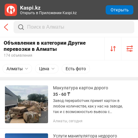
Kaspi.kz
Открыть
Открыть в Приложении Kaspi.kz
Объявления в категории Другие
перевозки в Алматы
174 объявления
Алматы
Цена
Есть фото
Макулатура картон дорого
35 - 60 ₸
Завод переработчик примет картон в
любом количестве, как у нас на заводе,
так и с возможностью вывоза с
вашего места хранения Принимаем
Алматы, сегодня
картон Принимаем полиэтилен Бумага,
архивы Цены зависят от...
Услуги манипулятора недорого