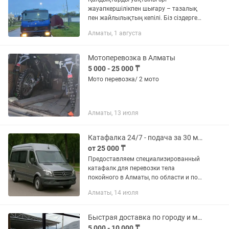
жауапкершілікпен шығару – тазалық
пен жайлылықтың кепілі. Біз сіздерге
қоқыс шығару қызметін жоғары
Алматы, 1 августа
деңгейде ұсынамыз: кез келген
нысаннан жиналған қалдықтарды
жинап,...
Мотоперевозка в Алматы
5 000 - 25 000 ₸
Мото перевозка/ 2 мото
Алматы, 13 июля
Катафалка 24/7 - подача за 30 минут, 15 лет опыта, ритуальные услуги
от 25 000 ₸
Предоставляем специализированный
катафалк для перевозки тела
покойного в Алматы, по области и по
Казахстану. Оборудованные местами
Алматы, 14 июля
для сопровождающих до 8 человек. -
Междугородние перевозки -...
Быстрая доставка по городу и межгород бусик холодильник
5 000 - 10 000 ₸