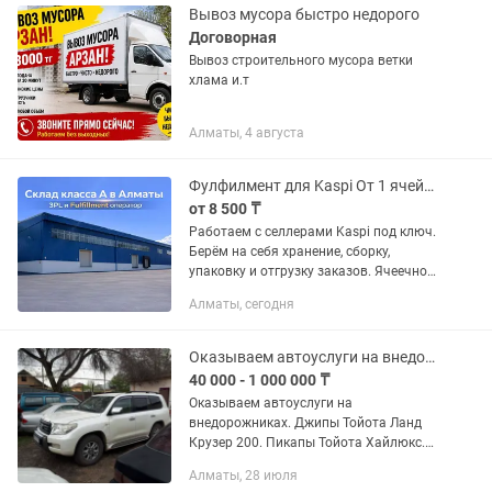
Вывоз мусора быстро недорого
Договорная
Вывоз строительного мусора ветки
хлама и.т
Алматы, 4 августа
Фулфилмент для Kaspi От 1 ячейки. Отгрузка день в день
от 8 500 ₸
Работаем с селлерами Kaspi под ключ.
Берём на себя хранение, сборку,
упаковку и отгрузку заказов. Ячеечное
и паллетное хранение Работаем от 1
Алматы, сегодня
ячейки Отгрузка заказов день в день
Самовывоз и...
Оказываем автоуслуги на внедорожниках джипах. Пикапах. Уазы
40 000 - 1 000 000 ₸
Оказываем автоуслуги на
внедорожниках. Джипы Тойота Ланд
Крузер 200. Пикапы Тойота Хайлюкс.
Уазы и другие автомобили Почасовая.
Алматы, 28 июля
Посуточная. Месяц. Командировки.