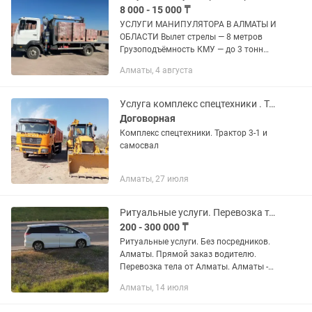
8 000 - 15 000 ₸
УСЛУГИ МАНИПУЛЯТОРА В АЛМАТЫ И
ОБЛАСТИ Вылет стрелы — 8 метров
Грузоподъёмность КМУ — до 3 тонн
Грузоподъёмность машины — до 5
Алматы, 4 августа
тонн Выполняем: • Погрузку и
разгрузку грузов • Перевозку
строительных...
Услуга комплекс спецтехники . Трактор 3-1 и самосвал
Договорная
Комплекс спецтехники. Трактор 3-1 и
самосвал
Алматы, 27 июля
Ритуальные услуги. Перевозка тела груз200
200 - 300 000 ₸
Ритуальные услуги. Без посредников.
Алматы. Прямой заказ водителю.
Перевозка тела от Алматы. Алматы -
Алматинской области. Алматы -
Алматы, 14 июля
Кордай, Мерке, Тараз. Алматы -
Шымкент, Сарыагаш. Алматы -...