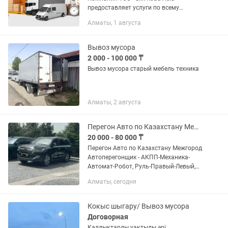
предоставляет услуги по всему
логистическому процессу:
Алматы, 1 августа
грузоперевозки, таможенной очистки
груза, сбор всех необходимых
разрешительных...
Вывоз мусора
2 000 - 100 000 ₸
Вывоз мусора старый мебель техника
Алматы, 2 августа
Перегон Авто по Казахстану Межгород Автоперегон Автоперевозка Перегонщик
20 000 - 80 000 ₸
Перегон Авто по Казахстану Межгород
Автоперегонщик - АКПП-Механика-
Автомат-Робот, Руль-Правый-Левый,
Катигория-БС - Астана, Караганда,
Алматы, сегодня
Павлодар, Жезказган, Балхаш,
Туркестан, Кызылорда, Актобе, Орал,...
Кокыс шыгару/ Вывоз мусора
Договорная
Қалдықтарды уақтылы әрі