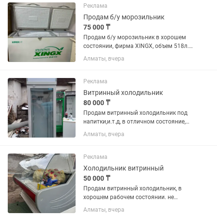
Реклама
Продам б/у морозильник
75 000 ₸
Продам б/у морозильник в хорошем
состоянии, фирма XINGX, объем 518л.
Есть торг.
Алматы, вчера
Реклама
Витринный холодильник
80 000 ₸
Продам витринный холодильник под
напитки,и.т.д, в отличном состояние,
идеально работает,гарантия
Алматы, вчера
есть,доставка 5000-т,разные размеры
есть цена от 80000т
Реклама
Холодильник витринный
50 000 ₸
Продам витринный холодильник, в
хорошем рабочем состоянии. не
большой торг. Наурызбайский р-н,
Алматы, вчера
самовывоз