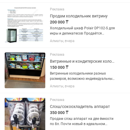
Реклама
Продам холодильник витрину
200 000 ₸
Холодильный шкаф Polair DP102-S для
икры и деликатесов Продаётся
профессиональный холодильный
Алматы, вчера
шкаф Polair DP102-S в отличном
рабочем состоянии. Идеально
подходит для хранения и презентации:
Реклама
красной и...
Витринные и кондитерские холодильники
150 000 ₸
Витринные холодильники разных
размеров, возможно индивидуальный
заказ по вашему запросу, самые
Алматы, вчера
низкие цены, Гарантия год
Реклама
Слэш/сокоохладитель аппарат
350 000 ₸
Продам слэш аппарат на две ёмкости
по 8л. Почти новый в идеальном
состоянии. Есть рекламный щит с