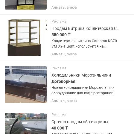
Алматы, вчера
Реклама
Продам Витрина кондитерская Carboma
550 000 ₸
Кондитерская витрина Carboma KC70
VM 0,9-1 Light используется на
предприятиях общественного питания
Алматы, вчера
и торговли для демонстрации,
охлаждения и кратковременного
хранения тортов, пирожных и других...
Реклама
Холодильники Морозильники
Договорная
Новые холодильники Морозильники
оборудование для кафе ресторанов
Алматы, вчера
Реклама
Срочно продам оба витрины
40 000 ₸