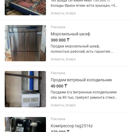
Тез арада сатамын екеуі 130.000 тг
болады Фреон өткен апта ауысқан, +5-
+5 тілін түсінгенге температурасы
Алматы, вчера
қатты емес, муздатады қатырмайды
Реклама
Морозильный шкаф
300 000 ₸
Продам морозильный шкаф,
полностью рабочий, есть гарантия.
Характеристики: Модель: FRX-F-4
Алматы, вчера
Объем: 870 л Количество дверей: 4
Габариты: 1200 × 700 × 1970 мм
Напряжение: 220 В Частота: 50...
Реклама
Продам ветреный холодильник
40 000 ₸
Продаем б/у витринные холодильники
оба за 80 тыс, требуют ремонта стекло
новый Есть варианты обмена
Алматы, вчера
Реклама
Компрессор tag2516z