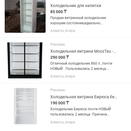
Холодильник для напитки
85 000 ₸
Продам витринный холодильник
хорошем состояние,идеально
охлаждает,Гарантия 1месяц,Размер
Алматы, вчера
высота2-метр ширина-
60см,глубина-60см
Реклама
Холодильная витрина MoozTau -860Л
290 000 ₸
Отличный холодильник 860 л , почти
НОВЫЙ . Пользовались 2 месяца.
Причина продажи закрытия магазина.
Алматы, вчера
Класс А+ , ширина 1250мм высота
1980мм глубина 540 мм . В отличном
состоянии
Реклама
Холодильная витрина Бирюса белый 485Л
190 000 ₸
Холодильник Бирюса почти НОВЫЙ
пользовались 2 месяца. Причина
продажи закрываем магазин
Алматы, вчера
отличный холодильник хорошо держит
холод 485 Л класс А+ , ширина 670мм