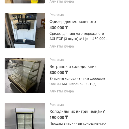
Алматы, вчера
подсветкой.
Реклама
Фризер для мороженого
430 000 ₸
Фризер для мягкого мороженого
AOLIEGE (3 вкуса) 💰 Цена:450.000
(небольшой торг) Продам
Алматы, вчера
профессиональный фризер для
мягкого мороженого AOLIEGE. ✅
Работал всего один неполный сезон. ✅
Реклама
Полностью...
Ветринный холодильник
330 000 ₸
Витрины холодильник в хорошем
состоянии пользование год
Алматы, вчера
Реклама
Холодильник витринный,Б/У
190 000 ₸
Продам витринный холодильники