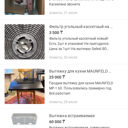
Каскелене звоните
Алматы, 31 июля
Фильтр угольный кассетный на вытяжку
3 500 ₸
Фильтр угольный кассетный новый!
Есть 2шт в упаковке! Не пригодился.
Цена за 1шт! На вытяжку Gefest BO
4501, 4601. Диаметр 18см. Высота-
Алматы, 30 июля
3,8см. Не звонить ПО все вопросы!
Может на другие вытяжки...
Вытяжку для кухни MAUNFELD MP-1 60.
25 000 ₸
Продам вытяжку для кухни MAUNFELD
MP-1 60. Пользовались примерно год.
Всё работает.
Алматы, 29 июля
Вытяжка встраиваемая
60 000 ₸
Вытяжка встраиваемая, совершенно