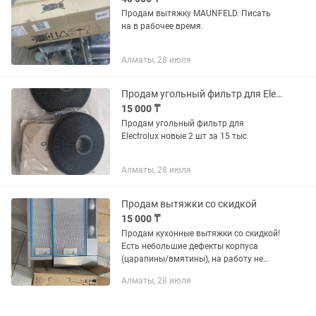
Продам вытяжку MAUNFELD. Писать
на в рабочее время.
Алматы, 28 июля
Продам угольный фильтр для Electrolux 2 шт новые
15 000 ₸
Продам угольный фильтр для
Electrolux новые 2 шт за 15 тыс
Алматы, 28 июля
Продам вытяжки со скидкой
15 000 ₸
Продам кухонные вытяжки со скидкой!
Есть небольшие дефекты корпуса
(царапины/вмятины), на работу не
влияют. 💰 Цена: от 15 000 до 30 000 тг
Алматы, 28 июля
📍 Отличный вариант для аренды, дачи
или эконом-ремонта 📲...