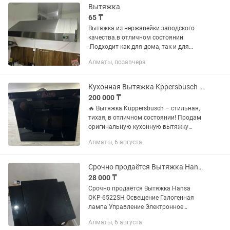
Вытяжка
65 ₸
Вытяжка из нержавейки заводского
качества.в отличном состоянии
.Подходит как для дома, так и для
учреждений общественного питания.
Алматы, позавчера
Размер длина 120 см, ширина 80 см,
высота 35 см. Продается в связи с...
Кухонная Вытяжка Kppersbusch стильная, тихая, в отличном состоянии!
200 000 ₸
🔥 Вытяжка Küppersbusch – стильная,
тихая, в отличном состоянии! Продам
оригинальную кухонную вытяжку
Küppersbusch. Полностью исправная,
Алматы, 6 августа
использовалась аккуратно.
Эффективно удаляет запахи и пар,...
Срочно продаётся Вытяжка Hansa OKP-6522SH
28 000 ₸
Срочно продаётся Вытяжка Hansa
OKP-6522SH Освещение Галогенная
лампа Управление Электронное
Конструкция Каминная Монтаж
Алматы, 6 августа
Настенный Мощность каждой лампы,