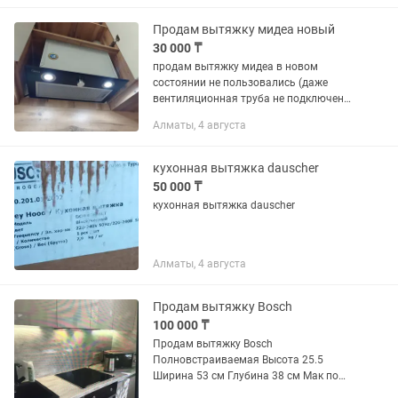
Вт 20 Количество ламп освещения,...
Продам вытяжку мидеа новый
30 000 ₸
продам вытяжку мидеа в новом
состоянии не пользовались (даже
вентиляционная труба не подключена,
просто так стоит) единственное что он
Алматы, 4 августа
напрямую подключен к розетке то есть
придется срезать шнур из за...
кухонная вытяжка dauscher
50 000 ₸
кухонная вытяжка dauscher
Алматы, 4 августа
Продам вытяжку Bosch
100 000 ₸
Продам вытяжку Bosch
Полновстраиваемая Высота 25.5
Ширина 53 см Глубина 38 см Мак по
260 м3 /ч Кол скоростей 3 Кол