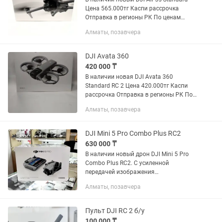
Цена 565.000тг Каспи рассрочка
Отправка в регионы РК По ценам
уточняйте
Алматы, позавчера
DJI Avata 360
420 000 ₸
В наличии новая DJI Avata 360
Standard RC 2 Цена 420.000тг Каспи
рассрочка Отправка в регионы РК По
ценам уточняйте
Алматы, позавчера
DJI Mini 5 Pro Combo Plus RC2
630 000 ₸
В наличии новый дрон DJI Mini 5 Pro
Combo Plus RC2. С усиленной
передачей изображения
Запечатанный, не активированный
Алматы, позавчера
Цена: 630.000тг Отправка в регионы
РК По ценам уточняйте. Пишите в по...
Пульт DJI RC 2 б/у
100 000 ₸