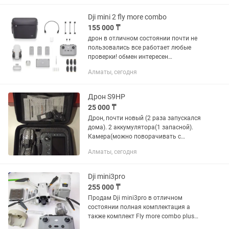
функции: возврат домой, удержание
высоты, полет по точкам Простое...
Dji mini 2 fly more combo
155 000 ₸
дрон в отличном состоянии почти не
пользовались все работает любые
проверки! обмен интересен
АККУМУЛЯТОРА ДВА!
Алматы, сегодня
Дрон S9HP
25 000 ₸
Дрон, почти новый (2 раза запускался
дома). 2 аккумулятора(1 запасной).
Камера(можно поворачивать с
пульта). Пульт сам с дисплеем. Есть
Алматы, сегодня
запасные лопасти в комплекте.
Коробки нет
Dji mini3pro
255 000 ₸
Продам Dji mini3pro в отличном
состоянии полная комплектация а
также комплект Fly more combo plus
(дополнительные батарейки и сумка)