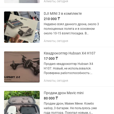
Алматы, сегодня
так же в подарок комплект nd
фильтров. Также от дрона есть
коробки...
DJI MINI 3 в комплекте
210 000 ₸
Недавно взял данного дрона, около 3
полноценных полета и в основном
около 10-15 взлет/посадка. В
комплектации: сумка, зарядник, одна
Алматы, сегодня
батарея, флеш карта и пульт. Покупал
все за 309 000 сделаю...
Квадрокоптер Hubsan X4 H107
17 000 ₸
Продаю квадрокоптер Hubsan X4
H107. Новый, не использовался.
Проверена работоспособность:
квадрокоптер включается, пульт
Алматы, сегодня
подключается, двигатели запускаются.
•5 аккумуляторов в комплекте. •2...
Продам дрон Mavic mini
80 000 ₸
Продам дрон, Мавик Мини. Комбо
набор, 3 батареи. Не пользуюсь уже
года полтора. Покупал новым, с