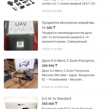
combo rc2. С новой камерой 28,67,128
мм камерами hasselblad. успей купить
Алматы, вчера
так же имееются дроны, экшн-камеры
insta360 и многое...
Продается абсолютно новый мини квадрокоптер-дрон с камерой.
11 500 ₸
Продается миниквадрокоптер-дрон
UAV. Со встроенной камерой и +4
аккумуляторами. Совершенный
подарок для подростков. Абсолютно
Алматы, вчера
новая. Отправили в подарок внучке не
зная. А ей всего-то 4 годика. Продаю...
Дрон DJI Mavic 2 Zoom Рассрочка Магазин Red Geek
299 990 ₸
Дрон DJI Mavic 2 Zoom Рассрочка
Магазин Red Geek • Адрес: Жандосова
82 – Розыбакиева • Магазин
Электронной техники Red Geek •
Алматы, позавчера
Рассрочка 0-0-12 • Официальная
Гарантия • Цена указана за наличную...
DJI Air 3s Standard
565 000 ₸
В наличии новый DJI Air 3s Standard