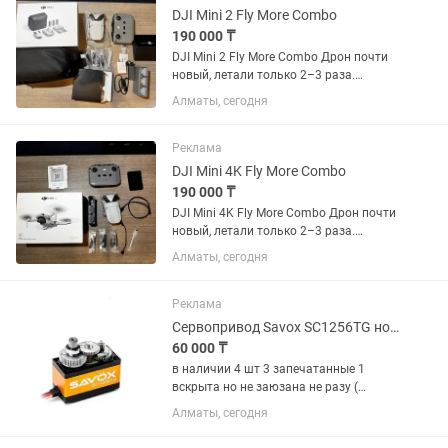
DJI Mini 2 Fly More Combo
190 000 ₸
DJI Mini 2 Fly More Combo Дрон почти
новый, летали только 2–3 раза.
Полностью оригинальный DJI, без
Алматы, сегодня
ремонтов и скрытых дефектов. Все
функции работают идеально Полный
оригинальный комплект в...
Реклама
DJI Mini 4K Fly More Combo
190 000 ₸
DJI Mini 4K Fly More Combo Дрон почти
новый, летали только 2–3 раза.
Полностью оригинальный DJI, без
Алматы, сегодня
ремонтов и скрытых дефектов. Все
функции работают идеально. Полный
оригинальный комплект в...
Реклама
Сервопривод Savox SC1256TG новый
60 000 ₸
в наличии 4 шт 3 запечатанные 1
вскрыта но не заюзана не разу (
вскрывал что бы проверить
Алматы, сегодня
комплектность много времени назад
но так и не пригодились ) При покупке