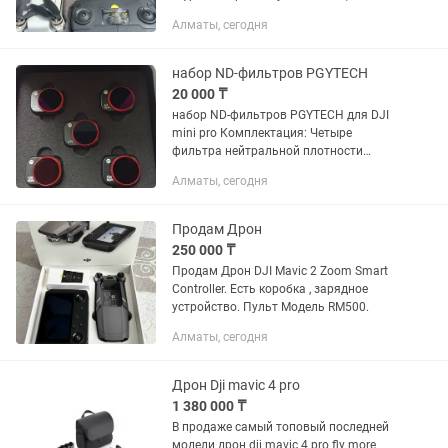
магазина, есть чек. Использовал для
Алматы, сегодня
работы, снимал недвижимость и
природу. Цена 80 тысяч до 8...
набор ND-фильтров PGYTECH
20 000 ₸
набор ND-фильтров PGYTECH для DJI
mini pro Комплектация: Четыре
фильтра нейтральной плотности
(ND16, ND cpl, ND64 .128.256 ).
Алматы, сегодня
Продам Дрон
250 000 ₸
Продам Дрон DJI Mavic 2 Zoom Smart
Controller. Есть коробка , зарядное
устройство. Пульт Модель RM500.
Алматы, сегодня
Дрон Dji mavic 4 pro
1 380 000 ₸
В продаже самый топовый последней
модели дрон dji mavic 4 pro fly more