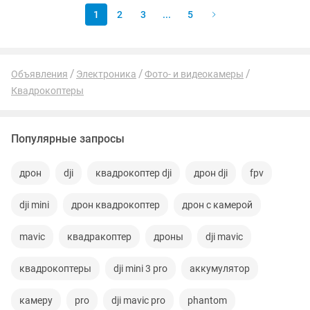
1
2
3
...
5
Объявления
Электроника
Фото- и видеокамеры
Квадрокоптеры
Популярные запросы
дрон
dji
квадрокоптер dji
дрон dji
fpv
dji mini
дрон квадрокоптер
дрон с камерой
mavic
квадракоптер
дроны
dji mavic
квадрокоптеры
dji mini 3 pro
аккумулятор
камеру
pro
dji mavic pro
phantom