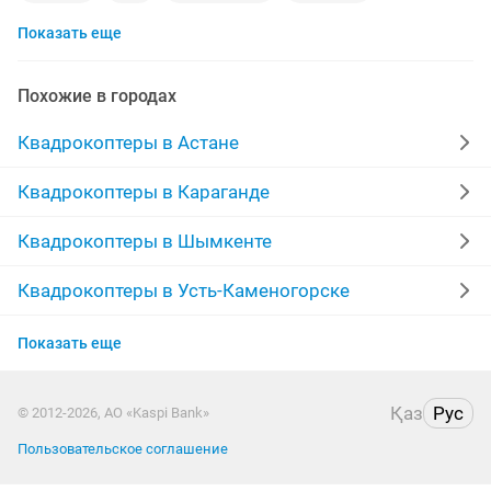
Показать еще
аккумулятор для
mini
mavic pro
мин
квадрокоптер
dji mini pro
пару
dji mini 3
Похожие в городах
dji mavic air
air
батареи
емкость для
Квадрокоптеры в Астане
корпусы
дрон dji mini
mavic air
Квадрокоптеры в Караганде
квадрокоптер с камерой
dji mini 3pro
батарея для
Квадрокоптеры в Шымкенте
батарейка
дрон dji mavic
combo
Квадрокоптеры в Усть-Каменогорске
Квадрокоптеры в Актобе
Показать еще
Квадрокоптеры в Актау
Қаз
Рус
© 2012-2026, АО «Kaspi Bank»
Квадрокоптеры в Павлодаре
Пользовательское соглашение
Квадрокоптеры в Атырау