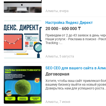
Алматы, вчера
Настройка Яндекс Директ
20 000 - 600 000 ₸
Приведем от 2 до 43 заявок в день че
Наши услуги: - Реклама в поиске - Реклама в РСЯ - С оплатой за конверсии и клики - Call-
Tracking -...
Алматы, 5 августа
SEO СЕО для вашего сайта в Алм
Договорная
Хотите, чтобы ваш сайт привлекал б
вашему бизнесу выйти на новый уров
Доверьтесь нам для успешного роста..
Алматы, 7 июня