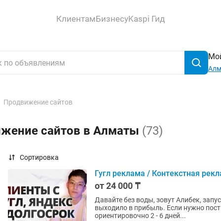
Клиентам
Бизнесу
Kaspi Гид
Мой
Ал
Продвижение сайтов
ижение сайтов в Алматы
(73)
Сортировка
Гугл реклама / Контекстная рекла
от 24 000 ₸
Давайте без воды, зовут Алибек, запу
выходило в прибыль. Если нужно построить источник клиентов - вы по адресу. По срокам
ориентировочно 2 - 6 дней...