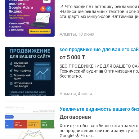
📌 Что входит в настройку рекламно
•Написание рекламных текстов и объ
стандартных минус-слов •Оптимизация 
Алматы, 10 июня
seo продвижение для вашего сай
от 5 000 ₸
SEO ПРОДВИЖЕНИЕ ДЛЯ ВАШЕГО САЙТА 📈 Улучшение позиций 🚀 Рост тра
Технический аудит 💼 Оптимизация под Google Продвигаю сайты под ключ.
бесплатно.
Алматы, 4 июля
Увеличьте видимость вашего биз
Договорная
Хотите, чтобы ваш бизнес стал замет
по продвижению сайтов и запуску эф
Google! 🌟 Что я...