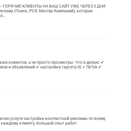
т — ГОРЯЧИЕ КЛИЕНТЫ НА ВАШ САЙТ УЖЕ ЧЕРЕЗ 3 ДНЯ
кламу (Поиск, РСЯ, Мастер Кампаний), которая
а...
иентов, а не просто просмотры. Что я делаю: ✔
ов и объявлений ✔ настройка таргета IG + TikTok ✔
агаю услуги настройки контекстной рекламы по всему
 каждому клиенту, большой опыт работ.