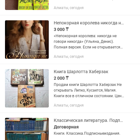
использовались, без пометок, загибов
Алматы, сегодня
и повреждений. В подарок — книга
«Абайдың қара сөздері» (Слова...
Непокорная королева никогда не говори никогда читать онлайн
3 000 ₸
«Непокорная королева: никогда не
говори никогда» (Ульяна, Денис).
Полная версия. Если не открывается
мой номер, ищите меня как Айжан
Алматы, сегодня
Батырханова
Книга Шарлотта Хаберзак
2 000 ₸
Продам книги Шарлотта Хаберзак Не
открывать Липко, Кусается, Магия.
Книги все в отличном состоянии. Цена
за каждую по 2000тг . Если купите все
Алматы, сегодня
3 книжки будет 5000 тг Нахожусь по
адресу ул...
Классическая литература. Подписные издания.
Договорная
Книги. Классика.Подписныеиздания.