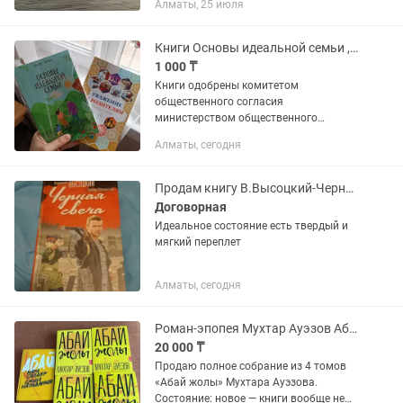
Алматы, 25 июля
Книги Основы идеальной семьи , Уважение к родителям
1 000 ₸
Книги одобрены комитетом
общественного согласия
министерством общественного
развития РК. Кокжиек. Каждая по
Алматы, сегодня
1000тг. Новые. На последнем фото
книга 300тг, б/у. Адрес Розыбакиева-
Кабанбай батыра
Продам книгу В.Высоцкий-Черная свеча.
Договорная
Идеальное состояние есть твердый и
мягкий переплет
Алматы, сегодня
Роман-эпопея Мухтар Ауэзов Абай жолы (Путь Абая) 1-4 том
20 000 ₸
Продаю полное собрание из 4 томов
«Абай жолы» Мухтара Ауэзова.
Состояние: новое — книги вообще не