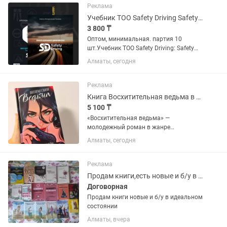
Реклама
Учебник ТОО Safety Driving Safety Driving ПДД РК 2026
3 800 ₸
Оптом, минимальная. партия 10
шт.Учебник ТОО Safety Driving: Safety
Driving: ПДД РК 2026: Учебно-
Алматы, сегодня
методическое пособие для подготовки
к тестам в Спец.Цоне РК
Реклама
Книга Восхитительная ведьма в подарочном издании
5 100 ₸
«Восхитительная ведьма» —
молодежный роман в жанре
романтики и современной прозы.
Алматы, сегодня
Легкая, атмосферная и увлекательная
история о студенческой жизни, любви,
юморе и ярких героях. Книга в
Реклама
хорошем...
Продам книги,есть новые и б/у в идеальном состоянии
Договорная
Продам книги новые и б/у в идеальном
состоянии
Алматы, вчера