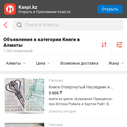
Kaspi.kz
Открыть
Открыть в Приложении Kaspi.kz
Объявления в категории Книги в
Алматы
1 360 объявлений
Алматы
Цена
Возможна доставка
Жанр
Реклама
Книги Отвергнутый Наследник и Расколотое Королевство от Эрин Уатт
5 000 ₸
книги из цикла «Бумажная Принцесса»
про Истона Ройала и Хартли Райт. В
идеальном состоянии
Алматы, сегодня
Реклама