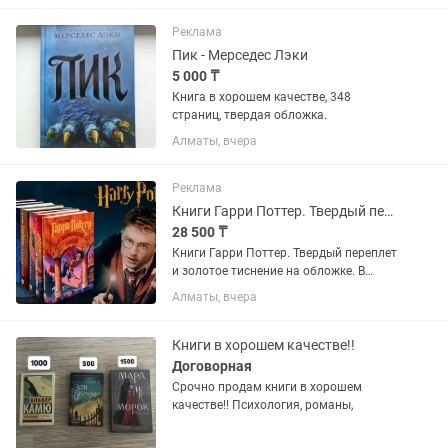
Реклама
Пик - Мерседес Лэки
5 000 ₸
Книга в хорошем качестве, 348
страниц, твердая обложка.
Алматы, вчера
Реклама
Книги Гарри Поттер. Твердый переплет. Росмэн перевод.
28 500 ₸
Книги Гарри Поттер. Твердый переплет
и золотое тиснение на обложке. В
подарочной упаковке! Перевод
Алматы, вчера
Росмэн. Книги новые. Имена
персонажей именно такие, как мы
привыкли воспринимать их из...
Книги в хорошем качестве!!
Договорная
Срочно продам книги в хорошем
качестве!! Психология, романы,