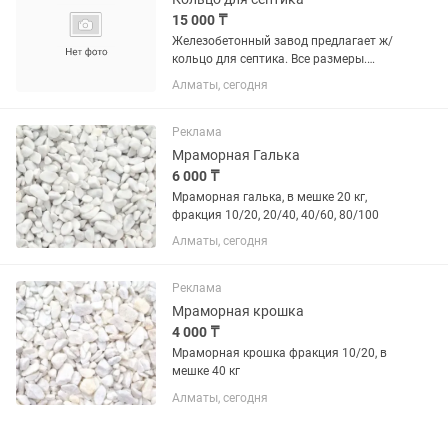
15 000 ₸
Железобетонный завод предлагает ж/
кольцо для септика. Все размеры.
Доставка манипулятором и установка.
Алматы, сегодня
Работаем без выходных. Оформление
юр.документов. Имеется сертификат
соответствия.
Реклама
Мраморная Галька
6 000 ₸
Мраморная галька, в мешке 20 кг,
фракция 10/20, 20/40, 40/60, 80/100
Алматы, сегодня
Реклама
Мраморная крошка
4 000 ₸
Мраморная крошка фракция 10/20, в
мешке 40 кг
Алматы, сегодня