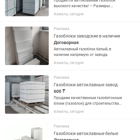
Продается автоклавный газоблок
высокого качества! — Размеры:
[600х300х100, 600×300×200,
Алматы, сегодня
600х300х250 мм] — Плотность: D600
(тепло- и звукоизоляция, прочность) —
Идеально подходит для
Реклама
строительства...
Газоблоки заводские в наличии
Договорная
Автоклавный газоблок белый, в
наличии напрямую от завода.
Алматы, сегодня
Реклама
Газоблоки автоклавные завод
600 ₸
Продаем качественные газобетонные
блоки (газоблок) для строительства
домов, гаражей, перегородок. ·
Алматы, сегодня
Размеры: 600x200x300 мм и другие. ·
Плотность: D600 (оптимально для
несущих стен). · Марка...
Реклама
Газоблоки автоклавные белые