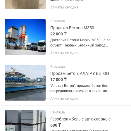
Алматы, сегодня
Реклама
Продажа Бетона М350.
22 000 ₸
Доставка Бетона марки М350 на ваш
объект. Первый Бетонный Завод.
Доставка миксерами. Бетононасос в
Алматы, сегодня
аренду. Прямые отгрузки с завода.
Любые объемы поставок. Гарантия
качества. Ниши заводы вАлматы,...
Реклама
Продам Бетон. АЛАТАУ БЕТОН
17 000 ₸
"Алатау Бетон". продает бетон без
посредников, отличного качества
разных марок.Гарантия качества и
Алматы, сегодня
количества . Бетон
отМ100доМ500.Бетонный
завод"Алатау Бетон" изготовливает
Реклама
Бетон из мытого песка+...
Газоблоки белые автоклавные
600 ₸