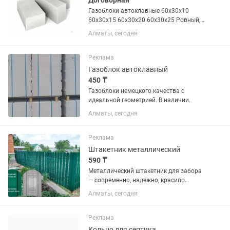
Договорная
Газоблоки автоклавные 60х30х10
60х30х15 60х30х20 60х30х25 Ровный,
твердый, белый
Алматы, сегодня
Реклама
Газоблок автоклавный
450 ₸
Газоблоки немецкого качества с
идеальной геометрией. В наличии.
Алматы, сегодня
Реклама
Штакетник металлический
590 ₸
Металлический штакетник для забора
— современно, надежно, красиво
Изготовление и продажа
Алматы, сегодня
металлического штакетника высокого
качества. Подходит для частных
домов, дач, коттеджей, коммерческих...
Реклама
Кольцо для септика