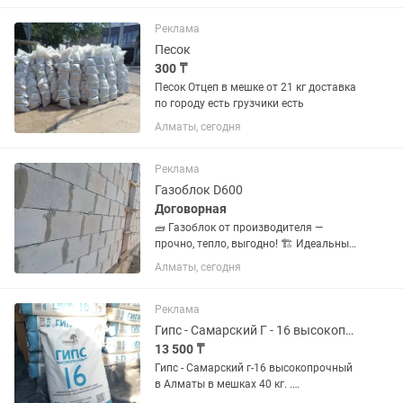
Реклама
Песок
300 ₸
Песок Отцеп в мешке от 21 кг доставка
по городу есть грузчики есть
Алматы, сегодня
Реклама
Газоблок D600
Договорная
🧱 Газоблок от производителя —
прочно, тепло, выгодно! 🏗 Идеальный
выбор для строительства дома, бани,
Алматы, сегодня
гаража 📌 Наш газоблок — это: ✔
Автоклавный (высокая прочность и
точная геометрия) ✔ Размеры:...
Реклама
Гипс - Самарский Г - 16 высокопрочный Алматы.
13 500 ₸
Гипс - Самарский г-16 высокопрочный
в Алматы в мешках 40 кг. .
Предназначен как для внутренних так