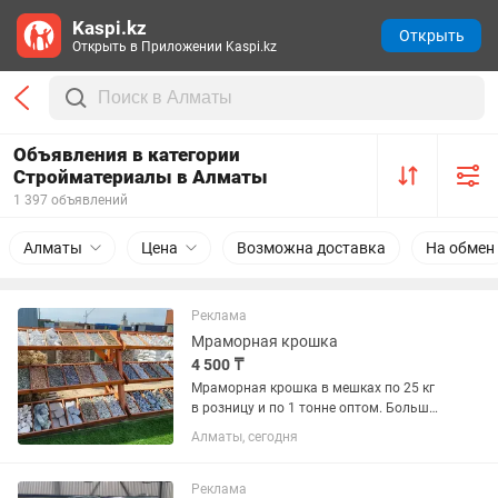
Kaspi.kz
Открыть
Открыть в Приложении Kaspi.kz
Объявления в категории
Стройматериалы в Алматы
1 397 объявлений
Алматы
Цена
Возможна доставка
На обмен
Реклама
Мраморная крошка
4 500 ₸
Мраморная крошка в мешках по 25 кг
в розницу и по 1 тонне оптом. Большой
выбор ландшафтного камня instagram
Алматы, сегодня
Реклама