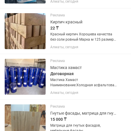
Алматы, сегодня
и наружных работ а также для
художественных и ручных уникальных
работ. . Эластичный . Специалист...
Реклама
Кирпич красный
22 ₸
Красный кирпич Хорошева качества
без соли ровный Марка м 125 размер
стандарт доставка есть
Алматы, сегодня
Реклама
Мастика хамаст
Договорная
Мастика Хамаст
Наименование:Холодная асфальтовая
мастика Хамаст Асфальтовая мастика
Алматы, сегодня
Хамаст относится к классу холодных
гидроизоляционных материалов. Для
осуществления монтажа асфальтовую
Реклама
холодную...
Гнутые фасады, матрица для гнутых фасадов
15 000 ₸
Матрица для гнутых фасадов,
мебельные фасады