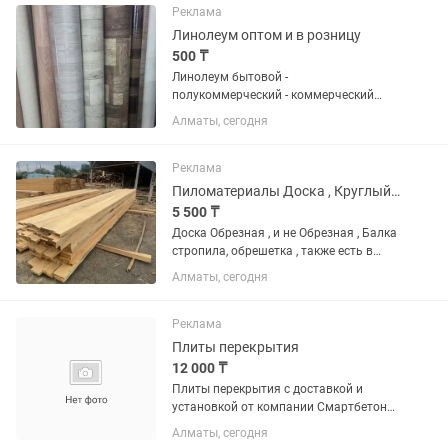
Реклама
Линолеум оптом и в розницу
500 ₸
Линолеум бытовой -
полукоммерческий - коммерческий
оптом и в розницу.Доставка - укладка
Алматы, сегодня
линолеума.Линолеум от 500 тенге за
метр квадрат и выше.Оптом 500 тенге
за метр квадрат в розницу 600 - 650...
Реклама
Пиломатериалы Доска , Круглый лес
5 500 ₸
Доска Обрезная , и не Обрезная , Балка
стропила, обрешетка , также есть в
наличии Кругляк
Алматы, сегодня
Реклама
Плиты перекрытия
12 000 ₸
Плиты перекрытия с доставкой и
установкой от компании Смартбетон
цена за м2 17500
Алматы, сегодня