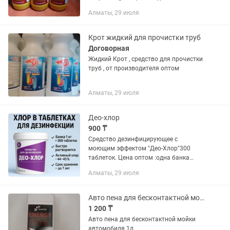
Алматы, 29 июля
Крот жидкий для прочистки труб
Договорная
Жидкий Крот , средство для прочистки
труб , от производителя оптом
Алматы, 29 июля
Део-хлор
900 ₸
Средство дезинфицирующее с
моющим эффектом "Део-Хлор"300
таблеток. Цена оптом :одна банка
950тг.В коробке 12 банок.Доставка от
Алматы, 29 июля
500кг бесплатно. Описание: Препарат
«Део-Хлор» обладает...
Авто пена для бесконтактной мойки
1 200 ₸
Авто пена для бесконтактной мойки
автомобиля 1л