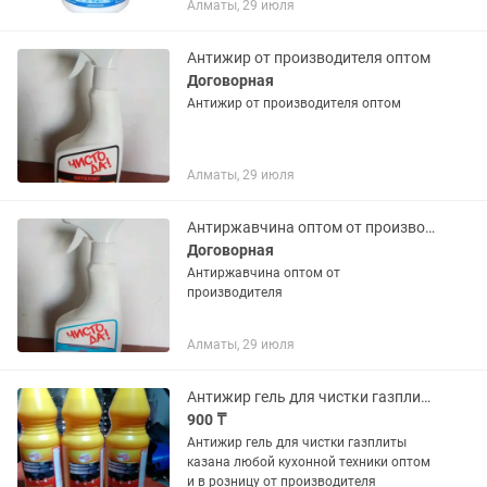
Алматы, 29 июля
против бактерий (включая
микобактерии туберкулеза,
возбудителей...
Антижир от производителя оптом
Договорная
Антижир от производителя оптом
Алматы, 29 июля
Антиржавчина оптом от производителя
Договорная
Антиржавчина оптом от
производителя
Алматы, 29 июля
Антижир гель для чистки газплиты казана любой кухонной техники
900 ₸
Антижир гель для чистки газплиты
казана любой кухонной техники оптом
и в розницу от производителя