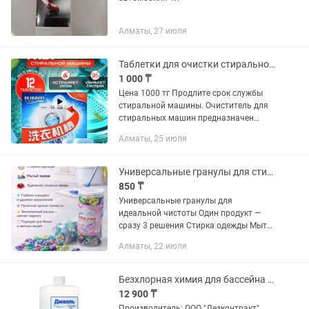
Алматы, 27 июля
Таблетки для очистки стиральной машины
1 000 ₸
Цена 1000 тг Продлите срок службы
стиральной машины. Очиститель для
стиральных машин предназначен
специально для удаления накипи и
Алматы, 25 июля
известковых отложений на внутренней
поверхности и очищения...
Универсальные гранулы для стирки и уборки
850 ₸
Универсальные гранулы для
идеальной чистоты Один продукт —
сразу 3 решения Стирка одежды Мытьё
полов Удаление сложных пятен
Алматы, 22 июля
Глубоко очищают и удаляют
загрязнения Приятный аромат
свежести ...
Безхлорная химия для бассейна дезинфекции и обеззараживания воды бассейна.
12 900 ₸
Производитель: ООО "Дезконтракт",