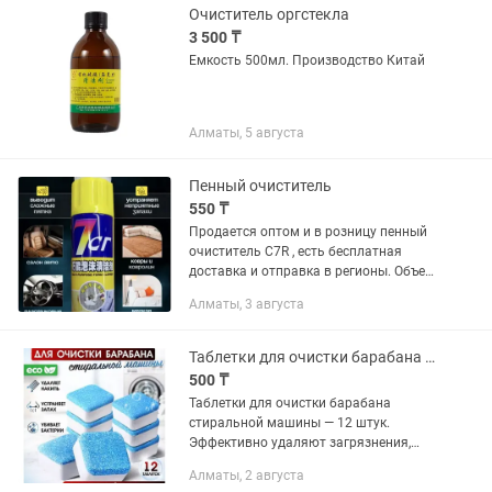
Очиститель оргстекла
3 500 ₸
Емкость 500мл. Производство Китай
Алматы, 5 августа
Пенный очиститель
550 ₸
Продается оптом и в розницу пенный
очиститель С7R , есть бесплатная
доставка и отправка в регионы. Объем
650 мл . Цена : 600 от 10 шт 550 от 20
Алматы, 3 августа
шт
Таблетки для очистки барабана стиральной машины
500 ₸
Таблетки для очистки барабана
стиральной машины — 12 штук.
Эффективно удаляют загрязнения,
неприятный запах и остатки налёта
Алматы, 2 августа
внутри стиральной машины.