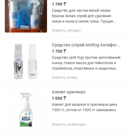
и...
1 799 ₸
Средство для чистки белой обуви.
Краска белая, спрей для удаления
грязи и пыли и синяя губка. Турция.
Хорошо очищает обувь из разных
Алматы, сегодня
материалов.
Средство (спрей Antifog Антифог) против запотевания, 20мл
1 700 ₸
Средство (anti fog) против запотевания
очков, стекол масок для пейнтбола и
страйкбола, спортивных и защитных
очков и масок, биноклей и многого
Алматы, вчера
другого. Средство в исполнении —
спрей. Основное...
Азелит оригинал
1 000 ₸
Азелит для казанов в оригинале цена
1500 тг, оптом от 1000 тг самовывоз
Алматы, позавчера