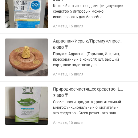
Кожный антисептик дезинфицирующее
средство 5 литровый можно
использовать для бассейна
Алматы, 15 июля
Адраспан/Исрык/Премиум/прессованный/благовоние/подставка/оздоровительный
6 000 ₸
Продаю Адраспан (Гармала, Исирик),
прессованный в конус,10 шт, высший
сорт,плюс подставка для
горения.Адраспан имеет свойства :
Алматы, 15 июля
Антивирусное,для очистки
дома,торговых помещений и офисов
от...
Природное чистящее средство ILIFE
7 500 ₸
Особенности продукта ; растительный
многофункциональный очиститель -
эко средство - Green power - это ваш
телохранитель от природы.Устраняет:
Алматы, 15 июля
остатки пестицидов, запахи, жирные
загрязнения ,...