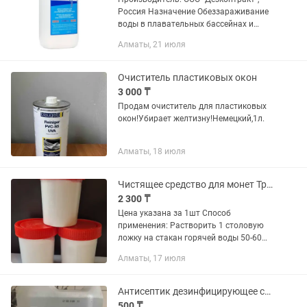
Россия Назначение Обеззараживание
воды в плавательных бассейнах и
аквапарках. Химя для бассейна:
Алматы, 21 июля
обслуживание, дезинфекция и
поддержание чистоты. Лучшее
средство для...
Очиститель пластиковых окон
3 000 ₸
Продам очиститель для пластиковых
окон!Убирает желтизну!Немецкий,1л.
Алматы, 18 июля
Чистящее средство для монет Трилон БД
2 300 ₸
Цена указана за 1шт Способ
применения: Растворить 1 столовую
ложку на стакан горячей воды 50-60
градусов,размешать, опустить туда
Алматы, 17 июля
монеты и ждать результата.
Одновременно в емкость следует
опускать...
Антисептик дезинфицирующее средство
500 ₸