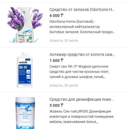
Помогают поддерживать чистоту и
свежесть...
Средство от запахов OdorGone Home
6 000 ₸
OdorGone Home (Бытовой) -
молекулярный нейтрализатор
бытовых запахов. Безопасный продукт,
который профессионально выводит
Алматы, 30 июля
любой бытовой запах, а также удаляет
вредные примеси, аллергены из
воздуха и...
Антижир средство от копоти сажи жира нагара
1 600 ₸
Смарт сан ОК-1Р Жидкое щелочное
средство для чистки кухонных плит,
грилей и духовых шкафов, печей,
жаровень, котлов, противней,
Алматы, 30 июля
пароконвектоматов и другого
кухонного, коптильного, пищевого и...
Средство для дезинфекции поверхностей посуды ЖавельСинтабс N300
5 000 ₸
Жавель Син табс,№300 Дезинфекция
инвентаря и поверхностей помещения,
мебели, замачивания белья,
посуды,обработка санузлов, активен