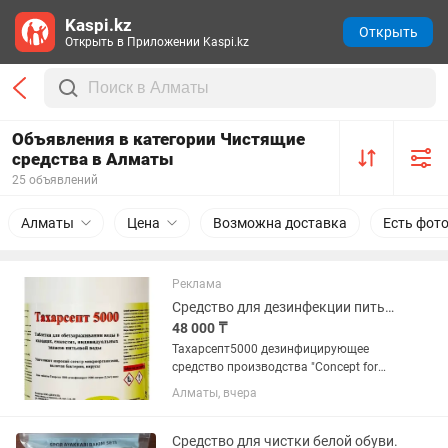
Kaspi.kz
Открыть
Открыть в Приложении Kaspi.kz
Объявления в категории Чистящие
средства в Алматы
25 объявлений
Алматы
Цена
Возможна доставка
Есть фот
Реклама
Средство для дезинфекции питьевой водыи воды плавательных бассейнов
48 000 ₸
Тахарсепт5000 дезинфицирующее
средство производства "Concept for
Pharmaacy LTD" Израиль Содержат
Алматы, вчера
натриевую соль дихлоризоциануровой
кислоты,(Na-соль ДХЦК) а также
адипиновую кислоту, сульфат натрия
Средство для чистки белой обуви.