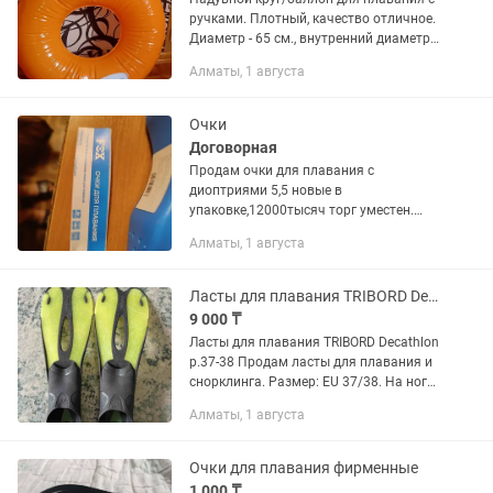
ручками. Плотный, качество отличное.
Диаметр - 65 см., внутренний диаметр -
25 см.
Алматы, 1 августа
Очки
Договорная
Продам очки для плавания с
диоптриями 5,5 новые в
упаковке,12000тысяч торг уместен.
Можно за 10000 тысяч
Алматы, 1 августа
Ласты для плавания TRIBORD Decathlon p.37-38
9 000 ₸
Ласты для плавания TRIBORD Decathlon
p.37-38 Продам ласты для плавания и
снорклинга. Размер: EU 37/38. На ногу
US 4-5 / UK 4 Цвет: черно-салатовые
Алматы, 1 августа
Состояние: б/у, в рабочем состоянии.
Есть следы...
Очки для плавания фирменные
1 000 ₸