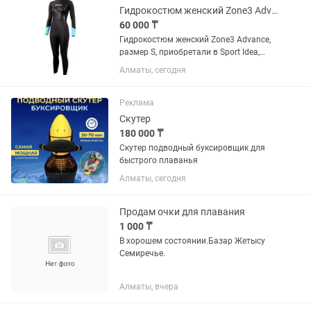
Гидрокостюм женский Zone3 Advance
60 000 ₸
Гидрокостюм женский Zone3 Advance,
размер S, приобретали в Sport Idea,
надевали пару раз.
Алматы, сегодня
Реклама
Скутер
180 000 ₸
Скутер подводный буксировщик для
быстрого плаванья
Алматы, сегодня
Продам очки для плавания
1 000 ₸
В хорошем состоянии.Базар Жетысу
Семиречье.
Алматы, вчера