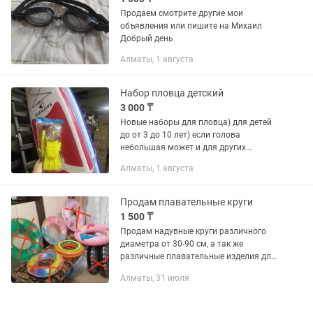
Продаем смотрите другие мои
объявления или пишите на Михаил
Добрый день
Алматы, 1 августа
Набор пловца детский
3 000 ₸
Новые наборы для пловца) для детей
до от 3 до 10 лет) если голова
небольшая может и для других
возрастов влезет) доставка за вас
Алматы, 1 августа
счет) новые в упаковках)
Продам плавательные круги
1 500 ₸
Продам надувные круги различного
диаметра от 30-90 см, а так же
различные плавательные изделия для
детей в возрасте от 2-5 лет. Все
Алматы, 31 июля
абсолютно новое, распродажа с
ликвидацией магазина. Цены от 1000...