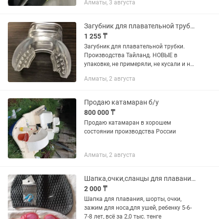
Алматы, 3 августа
Загубник для плавательной трубки
1 255 ₸
Загубник для плавательной трубки.
Производства Тайланд. НОВЫЕ в
упаковке, не примеряли, не кусали и не
одевали !!! Силиконовый
Алматы, 2 августа
универсальный загубник из 100%
силикона Приспособление
помогающее...
Продаю катамаран б/у
800 000 ₸
Продаю катамаран в хорошем
состоянии производства России
Алматы, 2 августа
Шапка,очки,сланцы для плавания 6-7лет
2 000 ₸
Шапка для плавания, шорты, очки,
зажим для носа,для ушей, ребенку 5-6-
7-8 лет, всё за 2,0 тыс. тенге