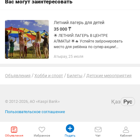
Вас могут заинтересовать
Летний лагерь для детей
35 000 ₸
🌟 ЛЕТНИЙ ЛАГЕРЬ В ЦЕНТРЕ
АЛМАТЫ! 🌟🔥 Успейте забронировать
место для ребёнка по супер-акции!
Полноценный отдых, развитие и новые
Атырау, 25 июля
друзья в самом удобном месте города!
🥳🚀📍 Крутая локация: Улица...
Объявления
Хобби и спорт
Билеты
Детские мероприятия
Қаз
Рус
© 2012-2026, АО «Kaspi Bank»
Пользовательское соглашение
Объявления
Избранное
Подать
Чат
Кабинет