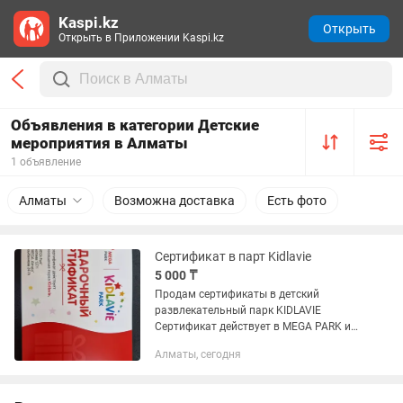
Kaspi.kz
Открыть
Открыть в Приложении Kaspi.kz
Объявления в категории Детские
мероприятия в Алматы
1 объявление
Алматы
Возможна доставка
Есть фото
Сертификат в парт Kidlavie
5 000 ₸
Продам сертификаты в детский
развлекательный парк KIDLAVIE
Сертификат действует в MEGA PARK и
MEGA ALMATA Спок до конца года Цена
Алматы, сегодня
- 5 000 тг