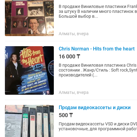
В продаже Виниловые пластинки Frank Sinatra Винил и обложка в хорошем состоянии . 15000
за штуку В наличии много пластинок в разных жанрах и производителей ( СССР, Европа и тд)
Большой выбор в...
Алматы, вчера
Chris Norman - Hits from the heart
16 000 ₸
В продаже Виниловая пластинка Chris Norman - Hits from the heart Винил и обложка в хорошем
состоянии . Жанр/Стиль : Soft rock,Synth-pop В наличии много пластинок в разных жанрах и
производителей (...
Алматы, вчера
Продам видеокассеты и диски
500 ₸
Продам видеокассеты VSD и диски DV
установочные, для программной работы