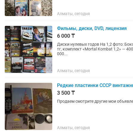
Алматы, сегодня
Фильмы, диски, DVD, лицензия
6 000 ₸
Диски нулевых годов На 1,2 фото: Бокс-с
тг, комплект «Mortal Kombat 1,2» — 400
000...
Алматы, сегодня
Редкие пластинки СССР винтаж
3 500 ₸
Продаем смотрите другие мои объявл
Алматы, сегодня