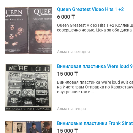
Queen Greatest Video Hits 1 +2
6 000 ₸
Queen Greatest Video Hits 1 +2 Коллекция видеоклипов легендарной группы Queen. Диски
совершенно новые. Цена за оба диска —
Алматы, сегодня
Виниловая пластинка Were loud 9
15 000 ₸
Виниловая пластинка We’re loud 90’s cassette punk unknow
на Инстаграм Отправка по Казахстану в надежной упаковке В наличии защитные пакеты как
внутренние так и...
Алматы, вчера
Виниловые пластинки Frank Sinat
15 000 ₸