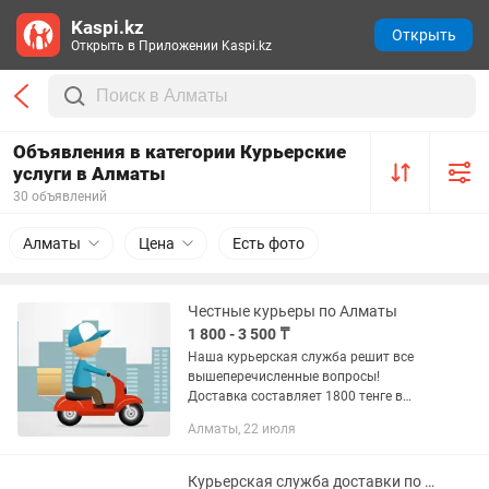
Kaspi.kz
Открыть
Открыть в Приложении Kaspi.kz
Объявления в категории Курьерские
услуги в Алматы
30 объявлений
Алматы
Цена
Есть фото
Честные курьеры по Алматы
1 800 - 3 500 ₸
Наша курьерская служба решит все
вышеперечисленные вопросы!
Доставка составляет 1800 тенге в
квадрате улиц Аль-Фараби-
Алматы, 22 июля
Калдаякова-Яссауи-Рыскулова. И за
пределами квадрата от 2000 тг. 1)
Мы...
Курьерская служба доставки по г. Алматы (день в день,)