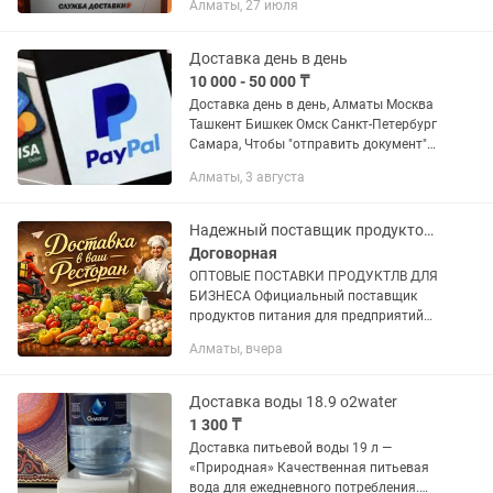
Алматы, 27 июля
клиента? Опасаетесь отправлять
ценный товар через таксистов? Yandex
и...
Доставка день в день
10 000 - 50 000 ₸
Доставка день в день, Алматы Москва
Ташкент Бишкек Омск Санкт-Петербург
Самара, Чтобы "отправить документ"
Емс Линии, день в день, в контексте
Алматы, 3 августа
оплаты PayPal, вам нужно либо
отправить счет на оплату,...
Надежный поставщик продуктов для HoReCa / Алматы
Договорная
ОПТОВЫЕ ПОСТАВКИ ПРОДУКТЛВ ДЛЯ
БИЗНЕСА Официальный поставщик
продуктов питания для предприятий
общественного питания. РАБОТАЕМ
Алматы, вчера
ОФИЦИАЛЬНО: - ИП/ТOO — все
документы - Договор поставки -
Товарные...
Доставка воды 18.9 о2water
1 300 ₸
Доставка питьевой воды 19 л —
«Природная» Качественная питьевая
вода для ежедневного потребления.