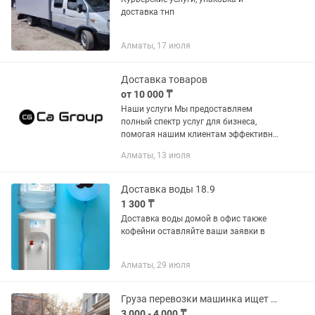
доставка тнп
Алматы, 17 июля
Доставка товаров
от 10 000 ₸
Наши услуги Мы предоставляем
полный спектр услуг для бизнеса,
помогая нашим клиентам эффективно
вести деятельность в Казахстане.
Алматы, 13 июля
Наши услуги включают: •Логистика и
таможенное оформление:
Организуем...
Доставка воды 18.9
1 300 ₸
Доставка воды домой в офис также
кофейни оставляйте ваши заявки в
Алматы, 29 июля
Груза перевозки машинка ищет работу
3 000 - 4 000 ₸