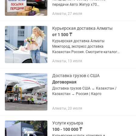
передачи Авто Жетур х70
Официальной наклейкой Индрайв
Алматы, 27 июля
Возможен выезд От дома до дома
Быстро, своевременно
Курьерская доставка Алматы
от 1 500 ₸
Курьерская доставка Алматы
Межгород, экспресс доставка
Казахстан Россия. Смотрите каталог
цен, Экспресс EMS Линии Доставка 3
Алматы, 13 июля
дня Договор страхования груза
Доставка грузов с США
Договорная
Доставка грузов США → Казахстан /
Казахстан → Россия | Карго
Алматы, 20 июля
Услуги курьера
100 - 100 000 ₸
Курьерские услуги, упаковка и