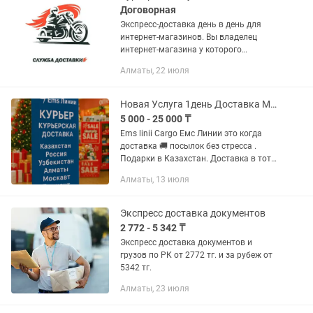
Договорная
Экспресс-доставка день в день для
интернет-магазинов. Вы владелец
интернет-магазина у которого
проблемы с доставкой товара до
Алматы, 22 июля
клиента? Опасаетесь отправлять
ценный товар через таксистов? Yandex
и...
Новая Услуга 1день Доставка Межгород
5 000 - 25 000 ₸
Ems linii Cargo Емс Линии это когда
доставка 🚚 посылок без стресса .
Подарки в Казахстан. Доставка в тот
же день. Безалкогольные подарки В
Алматы, 13 июля
приложении заполните анкету Емс
Линии Сегодняшние...
Экспресс доставка документов
2 772 - 5 342 ₸
Экспресс доставка документов и
грузов по РК от 2772 тг. и за рубеж от
5342 тг.
Алматы, 23 июля