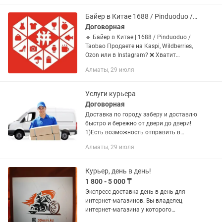
Байер в Китае 1688 / Pinduoduo / Taobao
Договорная
🔹 Байер в Китае | 1688 / Pinduoduo /
Taobao Продаете на Kaspi, Wildberries,
Ozon или в Instagram? ❌ Хватит
переплачивать рынкам и
Алматы, 29 июля
перекупщикам. Я помогу вам выйти
напрямую на китайских...
Услуги курьера
Договорная
Доставка по городу заберу и доставлю
быстро и бережно от двери до двери!
1)Есть возможность отправить в
регион! 2)Есть возможность сделать
Алматы, 29 июля
закуп за вас! Пишите если не отвечаю !
24/7 звоните...
Курьер, день в день!
1 800 - 5 000 ₸
Экспресс-доставка день в день для
интернет-магазинов. Вы владелец
интернет-магазина у которого
проблемы с доставкой товара до