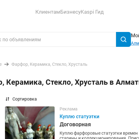
Клиентам
Бизнесу
Kaspi Гид
Мой
Ал
е
Фарфор, Керамика, Стекло, Хрусталь
, Керамика, Стекло, Хрусталь в Алма
Сортировка
Реклама
Куплю статуэтки
Договорная
Куплю фарфоровые статуэтки времен 
старины и коллекционирования. Прис