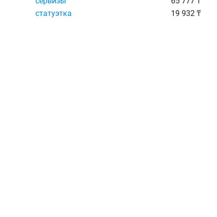
сервизы
65 777 ₸
статуэтка
19 932 ₸