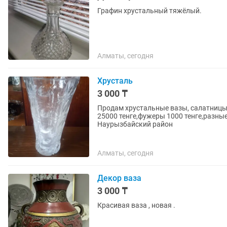
Графин хрустальный тяжёлый.
Алматы, сегодня
Хрусталь
3 000 ₸
Продам хрустальные вазы, салатницы,
25000 тенге,фужеры 1000 тенге,разные
Наурызбайский район
Алматы, сегодня
Декор ваза
3 000 ₸
Красивая ваза , новая .