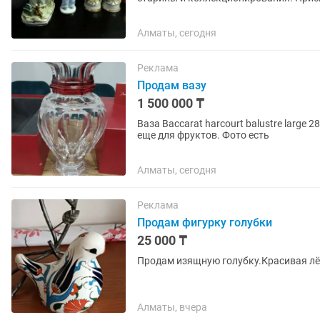
Алматы, сегодня
Реклама
Продам вазу
1 500 000 ₸
Ваза Baccarat harcourt balustre large
еще для фруктов. Фото есть
Алматы, сегодня
Реклама
Продам фигурку голубки
25 000 ₸
Продам изящную голубку.Красивая лё
Алматы, вчера