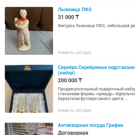
Лыжница ЛФЗ
31 000 ₸
Фигурка Лыжница ЛФЗ , небольшой деф
Алматы, сегодня
Серебро.Серебряные подстаканн
(набор)
200 000 ₸
Продам роскошный подарочный набор:
стаканами формы «армуду».Идеальное
бархатном футляре синего цвета....
Алматы, сегодня
Антикварная посуда Графин
Договорная