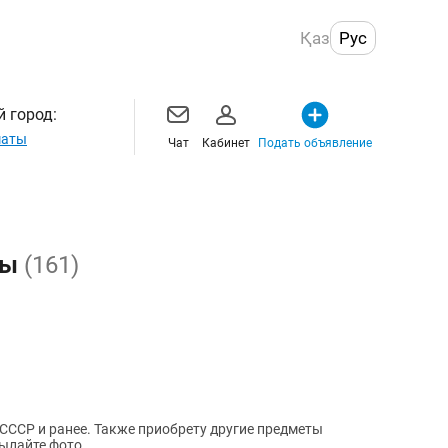
Қаз
Рус
 город:
маты
Чат
Кабинет
Подать объявление
ты
(161)
СССР и ранее. Также приобрету другие предметы
ылайте фото