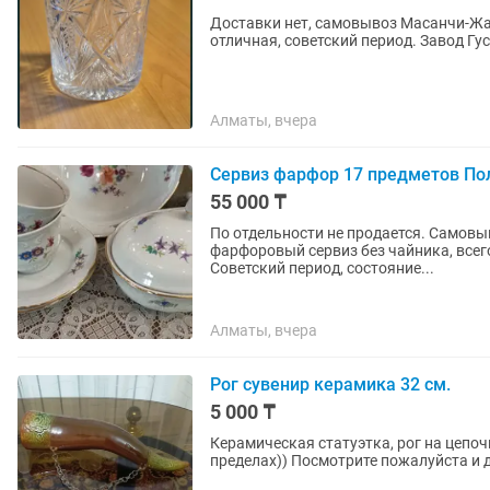
Доставки нет, самовывоз Масанчи-Жамбыла. Хрустальный стакан звезда 10
отличная, советский период. Завод Гу
Алматы, вчера
Сервиз фарфор 17 предметов Пол
55 000 ₸
По отдельности не продается. Самов
фарфоровый сервиз без чайника, всег
Советский период, состояние...
Алматы, вчера
Рог сувенир керамика 32 см.
5 000 ₸
Керамическая статуэтка, рог на цепочке, длина 32 см. 
пределах)) Посмотрите пожалуйста и д