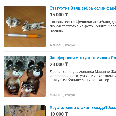
Статуэтка Заяц зебра ослик фар
15 000 ₸
Самовывоз, Сейфуллина Жамбыла, доста
любая статуэтка на фото 15000т. Фар
продан.
Алматы, вчера
Фарфоровая статуэтка мишка Оли
28 000 ₸
Доставки нет, самовывоз Масанчи Жа
Фарфоровая статуэтка Мишка Олимпий
Статуэтке больше 50-ти лет. Автор...
Алматы, вчера
Хрустальный стакан звезда10см.
10 000 ₸