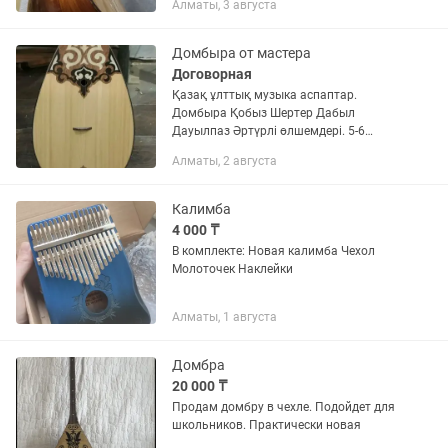
Алматы, 3 августа
подключался.
Домбыра от мастера
Договорная
Қазақ ұлттық музыка аспаптар.
Домбыра Қобыз Шертер Дабыл
Дауылпаз Әртүрлі өлшемдері. 5-6
жастан бастап ересек адамдарға дейін
Алматы, 2 августа
Ремонт та жасаймыз Егер домбыраңыз
сынып қалған жағдайда немесе...
Калимба
4 000 ₸
В комплекте: Новая калимба Чехол
Молоточек Наклейки
Алматы, 1 августа
Домбра
20 000 ₸
Продам домбру в чехле. Подойдет для
школьников. Практически новая