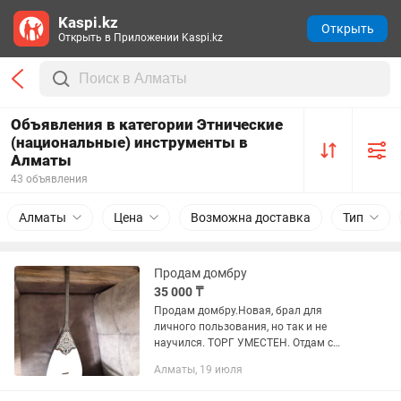
Kaspi.kz
Открыть
Открыть в Приложении Kaspi.kz
Объявления в категории Этнические
(национальные) инструменты в
Алматы
43 объявления
Алматы
Цена
Возможна доставка
Тип
Продам домбру
35 000 ₸
Продам домбру.Новая, брал для
личного пользования, но так и не
научился. ТОРГ УМЕСТЕН. Отдам с
чехлом, в пределах города доставка
Алматы, 19 июля
есть.