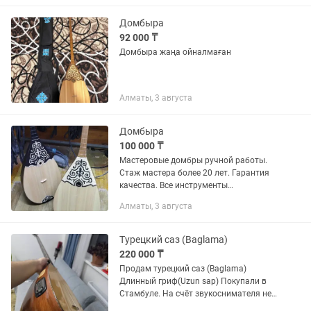
Домбыра
92 000 ₸
Домбыра жаңа ойналмаған
Алматы, 3 августа
Домбыра
100 000 ₸
Мастеровые домбры ручной работы.
Стаж мастера более 20 лет. Гарантия
качества. Все инструменты
изготавливаются из качественных
Алматы, 3 августа
подготовленных к обработке
материалов. А также используется в
работе...
Турецкий саз (Baglama)
220 000 ₸
Продам турецкий саз (Baglama)
Длинный гриф(Uzun sap) Покупали в
Стамбуле. На счёт звукоснимателя не
знаю работает или нет, никогда не