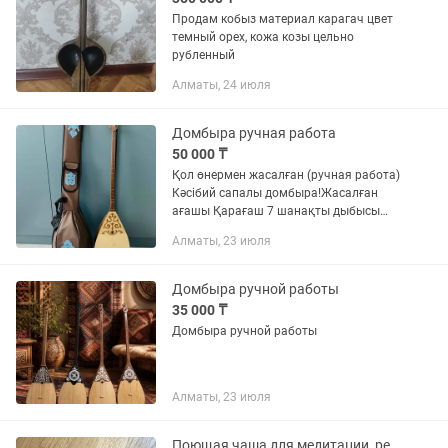
Продам кобыз материал карагач цвет
темный орех, кожа козы цельно
рубленный
Алматы, 24 июля
Домбыра ручная работа
50 000 ₸
Қол өнермен жасалған (ручная работа)
Кәсібий сапалы домбыра!Жасалған
ағашы Қарағаш 7 шанақты дыбысы
сыңғырлаған өлшемі 44 бағасы 50
Алматы, 23 июля
мың!Жұмсақ қабы (чехол) комплект
жүреді!Кез келген қалаға жеткізу...
Домбыра ручной работы
35 000 ₸
Домбыра ручной работы
Алматы, 23 июля
Поющая чаша для медитации, релаксации и гармонии