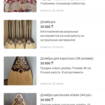
Утренники ,тусаукесер,тойбастар
учится играть на первое время детям
Алматы, 26 июля
,но не профессиональная имеется все
ішегі,тиегі . Подойдет от 2-6 лет...
Домбыра
35 000 ₸
Изготовление музыкальных
инструментов ручной работы из
натуральных материалов
Алматы, 26 июля
Домбра для взрослых (48 размер)
35 000 ₸
Продам новую домбру. Размер 48 см.
Ручная работа. В ассортименте.
Алматы, 25 июля
Домбра школьная новая (44 размер)
20 000 ₸
Продам новую школьную домбру. 44