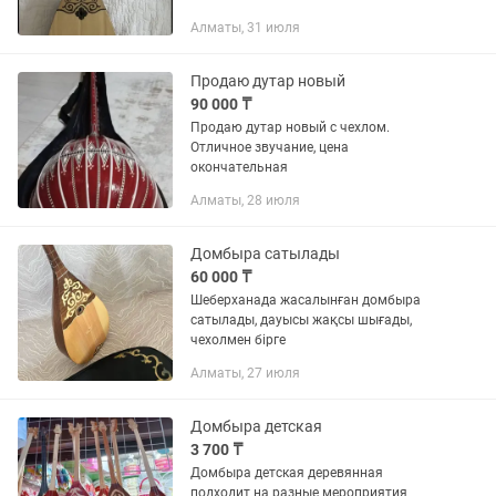
Алматы, 31 июля
Продаю дутар новый
90 000 ₸
Продаю дутар новый с чехлом.
Отличное звучание, цена
окончательная
Алматы, 28 июля
Домбыра сатылады
60 000 ₸
Шеберханада жасалынған домбыра
сатылады, дауысы жақсы шығады,
чехолмен бірге
Алматы, 27 июля
Домбыра детская
3 700 ₸
Домбыра детская деревянная
подходит на разные мероприятия