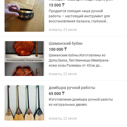
15 000 ₸
Продается поющая чаша ручной
работы — настоящий инструмент для
восстановления баланса, глубокой
релаксации и медитативных практик.
Алматы, 23 июля
Покупалась в Индии в коробке
Шаманский бубен
100 000 ₸
Шаманские бубны.Изготовлены из
Дуба,Ореха, Лиственницы.Мембрана-
кожа козы.Размеры от 43см до
75.Инструменты в наличии,можно
Алматы, 22 июля
изготовить на заказ.Цены начинаются
от 100000 тг.
домбыра ручной работы
65 000 ₸
Изготовление домбыра ручной работы
из натуральных дерево
Алматы, 22 июля