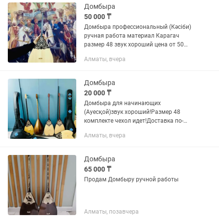
Домбыра
50 000 ₸
Домбыра профессиональный (Кәсіби)
ручная работа материал Карагач
размер 48 звук хороший цена от 50
тысяч на заказ тоже принимаем!По
Алматы, вчера
городу есть доставка.Чехол в подарок
🎁
Домбыра
20 000 ₸
Домбыра для начинающих
(Ауесқой)звук хороший!Размер 48
комплекте чехол идет!Доставка по-
своему Казахстане!
Алматы, вчера
Домбыра
65 000 ₸
Продам Домбыру ручной работы
Алматы, позавчера