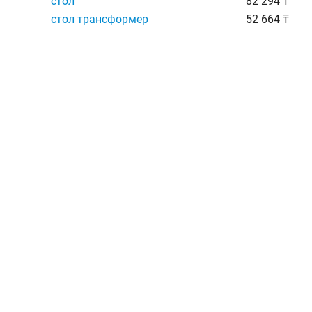
стол
82 294 ₸
стол трансформер
52 664 ₸