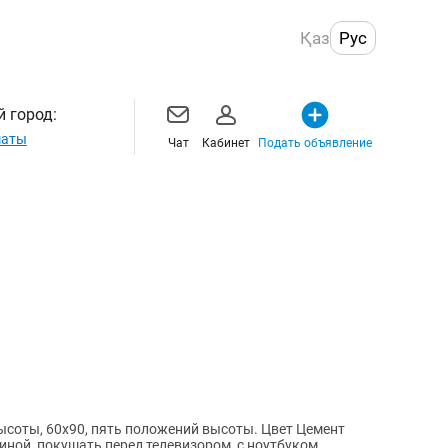
Қаз
Рус
 город:
маты
Чат
Кабинет
Подать объявление
ысоты, 60х90, пять положений высоты. Цвет Цемент
иной, покушать перед телевизором, с ноутбуком