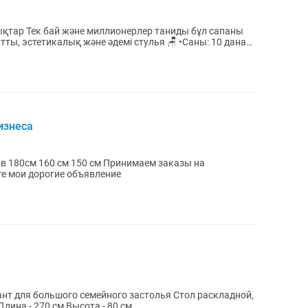
қтар Тек бай және миллионерлер таниды бұл сапаны
ты, эстетикалық және әдемі стулья 🪑 •Саны: 10 дана
изнеса
улья,стол Посмотрите мои дорогие объявление
большого семейного застолья Стол раскладной,
в отличном состоянии Ширина - 90 см Длина - 270 см Высота - 80 см