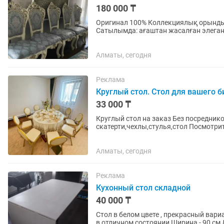
180 000 ₸
Оригинал 100% Коллекциялық орынды
Сатылымда: ағаштан жасалған элегант
•Материалы: Жоғары сапалы...
Алматы, сегодня
Реклама
Круглый стол. Стол для вашего б
33 000 ₸
Круглый стол на заказ Без посредников 180см 160 см 150 см Принимаем заказы на
скатерти,чехлы,ст
Алматы, сегодня
Реклама
Кухонный стол складной
40 000 ₸
Стол в белом цвете , прекрасный вариант для 