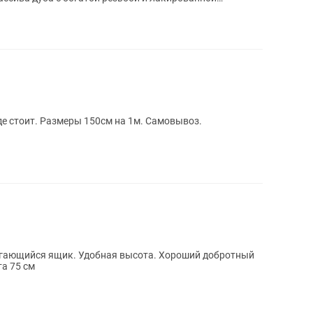
де стоит. Размеры 150см на 1м. Самовывоз.
игающийся ящик. Удобная высота. Хороший добротный
та 75 см