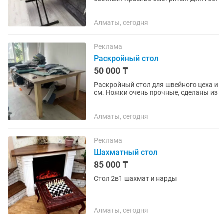
фрилансером работать, сделать...
Алматы, сегодня
Реклама
Раскройный стол
50 000 ₸
Раскройный стол для швейного цеха и производства. Длина 270 см.
см. Ножки очень прочные, сделаны из дерева. Выдерживают большой вес. Без нижнего
уровня. Цена 80 тыс тг....
Алматы, сегодня
Реклама
Шахматный стол
85 000 ₸
Стол 2в1 шахмат и нарды
Алматы, сегодня