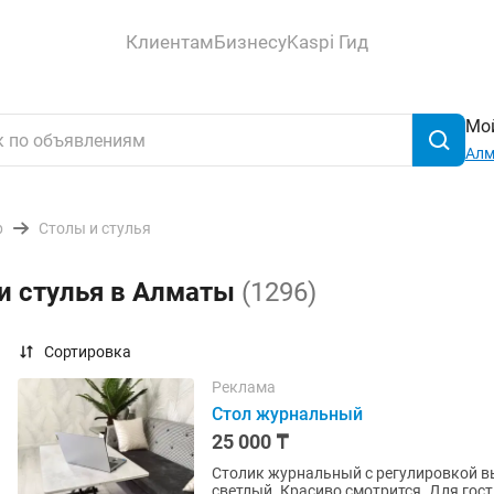
Клиентам
Бизнесу
Kaspi Гид
Мой
Ал
р
Столы и стулья
и стулья в Алматы
(1296)
Сортировка
Реклама
Стол журнальный
25 000 ₸
Столик журнальный с регулировкой в
светлый. Красиво смотрится. Для гост