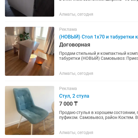
Алматы, сегодня
Реклама
(НОВЫЙ) Стол 1х70 и табуретки к
Договорная
Продам стильный и компактный компле
табуретки (НОВЫЙ) Самовывоз: Приезжайте, забирайте сами — цена как в объявлении.
Мебель уже собрана, помогу...
Алматы, сегодня
Реклама
Стул, 2 стула
7 000 ₸
Продаю стулья в хорошем состоянии, п
пуфиком. Самовывоз, район Коктем. В 
техника.
Алматы, сегодня