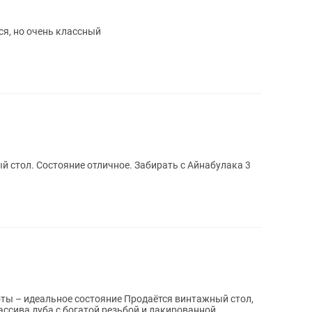
ся, но очень классный
й стол. Состояние отличное. Забирать с Айнабулака 3
состояние Продаётся винтажный стол,
ассива дуба с богатой резьбой и лакированной