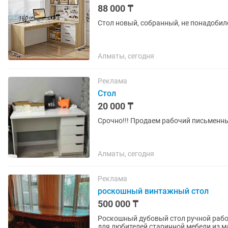
88 000 ₸
Стол новый, собранный, не понадобил
Алматы, сегодня
Реклама
Стол
20 000 ₸
Срочно!!! Продаем рабочий письменны
Алматы, сегодня
Реклама
роскошный винтажный стол
500 000 ₸
Роскошный дубовый стол ручной работы – идеальное 
для любителей старинной мебели из м