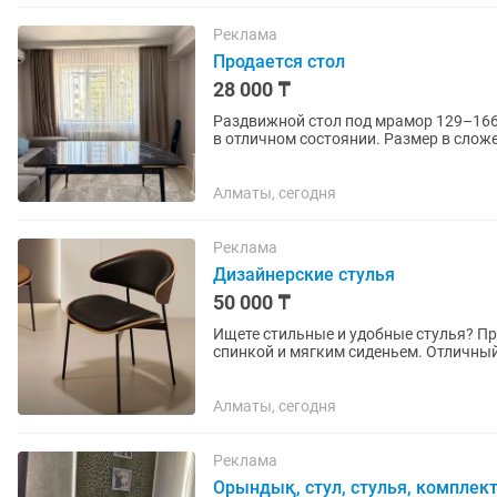
Реклама
Продается стол
28 000 ₸
Раздвижной стол под мрамор 129–166 см Продается красивый современный обеден
в отличном состоянии. Размер в слож
высота 75 см. Легко...
Алматы, сегодня
Реклама
Дизайнерские стулья
50 000 ₸
Ищете стильные и удобные стулья? П
спинкой и мягким сиденьем. Отличный
Новые • Высокое качество...
Алматы, сегодня
Реклама
Орындық, стул, стулья, комплекта