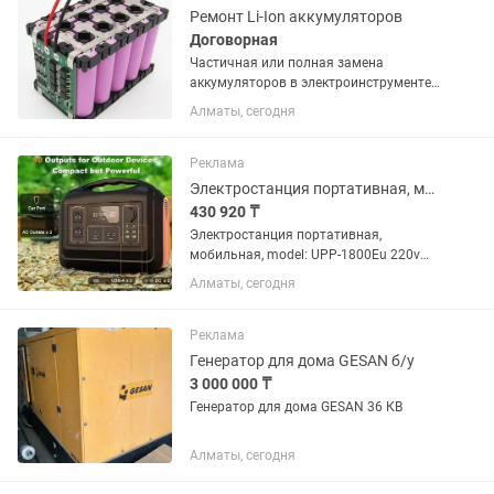
Ремонт Li-Ion аккумуляторов
Договорная
Частичная или полная замена
аккумуляторов в электроинструменте
контактной сваркой. Аккумуляторные
Алматы, сегодня
шуруповерты, умные пылесосы, ручные
мойки высокого давления, болгарки,
лобзики, кусторезки,...
Реклама
Электростанция портативная, мобильная, model UPP-1800Eu 220v 1800w. Вес 15
430 920 ₸
Электростанция портативная,
мобильная, model: UPP-1800Eu 220v
1800w. Вес 15 кг
Алматы, сегодня
Реклама
Генератор для дома GESAN б/у
3 000 000 ₸
Генератор для дома GESAN 36 КВ
Алматы, сегодня