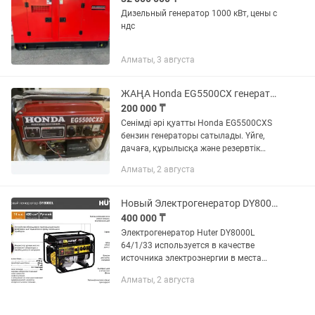
Дизельный генератор 1000 кВт, цены с
ндс
Алматы, 3 августа
ЖАҢА Honda EG5500CX генераторы 5.5 кВт, плёнкасы алынбаған
200 000 ₸
Сенімді әрі қуатты Honda EG5500CXS
бензин генераторы сатылады. Үйге,
дачаға, құрылысқа және резервтік
электр көзі ретінде өте қолайлы.
Алматы, 2 августа
Сипаттамалары: •Қуаты: 5.5 кВт
•Кернеу: 220 В •Отын түрі:...
Новый Электрогенератор DY8000L
400 000 ₸
Электрогенератор Huter DY8000L
64/1/33 используется в качестве
источника электроэнергии в места
отсутствия магистральной питающей
Алматы, 2 августа
сети. Модель широко применяется на
даче, в загородном доме, на...