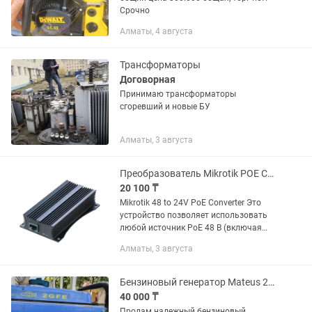
Срочно
Алматы, 4 августа
Трансформаторы
Договорная
Принимаю трансформаторы
сгоревший и новые БУ
Алматы, 3 августа
Преобразователь Mikrotik POE Converter RBGPOE-CON-HP
20 100 ₸
Mikrotik 48 to 24V PoE Converter Это
устройство позволяет использовать
любой источник PoE 48 В (включая
Passive PoE, Telecom PoE, 802.3af и
Алматы, 3 августа
802.3at) для питания устройств
RouterBOARD. Просто...
Бензиновый генератор Mateus 2GFE (2 кВт)/ Продам генератор Алматы
40 000 ₸
Продам надежный бензиновый