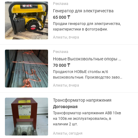
Реклама
Генератор для электричества
65 000 ₸
Продам генератор для электричества,
характеристики в фотографии.
Алматы, вчера
Реклама
Новые Высоковольтные опоры 103-3.5
70 000 ₸
Продаются НОВЫЕ столбы ж/б
высоковольтные. Производство завод
г. Талдыкорган: 1. Стойки
Алматы, вчера
вибрированные ж/б СВ 105-3,5 — 85
000 тг (количество 16 шт) 2. Стойки
вибрированные ж/б СВ 95-2,0 — 70 000
Трансформатор напряжения
тг...
Договорная
Трансформатор напряжения АВВ 10кв
на 100в.не эксплуатировались, в
наличии 2 шт.
Алматы, сегодня