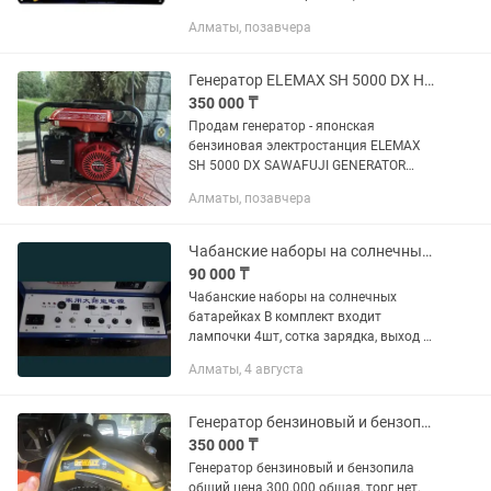
YUCHAI, CUMMINS, DOOSAN, PERKINS,
Алматы, позавчера
VOLVO, SHANGYAN (Shanghai Dongfeng)
и т.д. Под заказ возможны любые...
Генератор ELEMAX SH 5000 DX HONDA
350 000 ₸
Продам генератор - японская
бензиновая электростанция ELEMAX
SH 5000 DX SAWAFUJI GENERATOR
powered by HONDA. Оригинал-
Алматы, позавчера
японского производства. Был в
пользовании у одного владельца,
использовался как...
Чабанские наборы на солнечных батарейках
90 000 ₸
Чабанские наборы на солнечных
батарейках В комплект входит
лампочки 4шт, сотка зарядка, выход на
12в, колонки usb, солнечная панель. В
Алматы, 4 августа
наличии все виды есть Отправим по
всему Казахстану, доставка по...
Генератор бензиновый и бензопила общий торг нет
350 000 ₸
Генератор бензиновый и бензопила
общий цена 300.000 общая, торг нет.