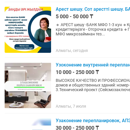
Арест шешу. Сот арестті шешу. 
5 000 - 50 000 ₸
🔹 АРЕСТ шешу -БАНК МФО 1-3 кун 🔹
кредиттеріңізге - Отсрочка кредита 🔹График алу - БАНК МФО дан 🔹 Сотқа өткен арест шешу 🔹
МФО микрозаймнан тез...
Алматы, сегодня
Узоконение внутренней перепла
10 000 - 250 000 ₸
ВЫСОКОЕ КАЧЕСТВО И ПРОФЕССИОНАЛИЗМ обещаю 
домов и общественных зданий: номер- 
3.Технический проект (Сейсмозаключен
Алматы, 7 июля
Узаконение перепланировок, АПЗ
30 000 - 250 000 ₸