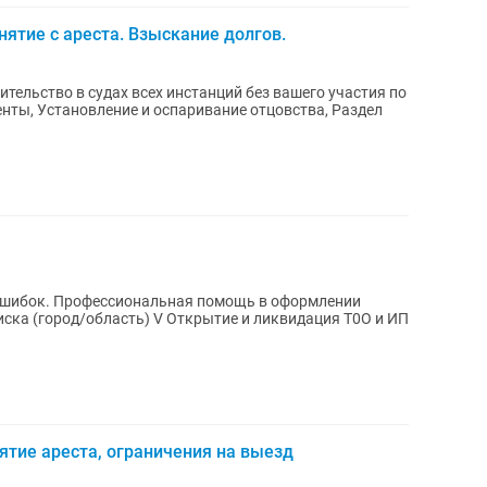
ятие с ареста. Взыскание долгов.
ельство в судах всех инстанций без вашего участия по
енты, Установление и оспаривание отцовства, Раздел
 ошибок. Профессиональная помощь в оформлении
иска (город/область) V Открытие и ликвидация T0O и ИП
нятие ареста, ограничения на выезд