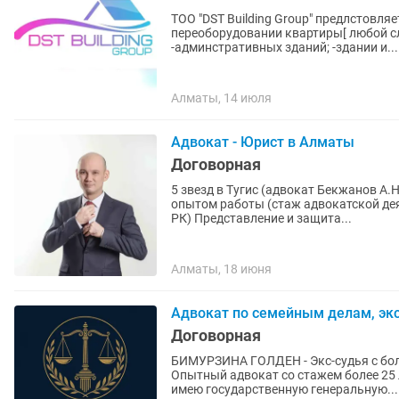
ТОО "DST Building Group" предлстовля
переоборудовании квартиры[ любой сл
-админстративных зданий; -здании и...
Алматы, 14 июля
Адвокат - Юрист в Алматы
Договорная
5 звезд в Тугис (адвокат Бекжанов А
опытом работы (стаж адвокатской дея
РК) Представление и защита...
Алматы, 18 июня
Адвокат по семейным делам, экс-
Договорная
БИМУРЗИНА ГОЛДЕН - Экс-судья с бол
Опытный адвокат со стажем более 25
имею государственную генеральную...