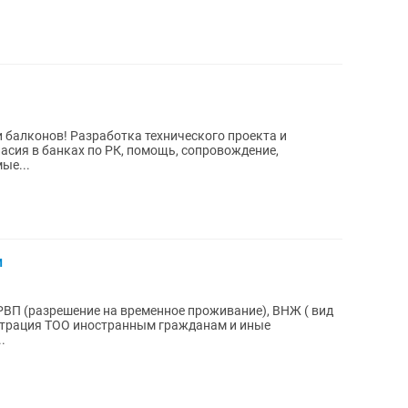
 балконов! Разработка технического проекта и
ласия в банках по РК, помощь, сопровождение,
ые...
и
РВП (разрешение на временное проживание), ВНЖ ( вид
истрация ТОО иностранным гражданам и иные
.