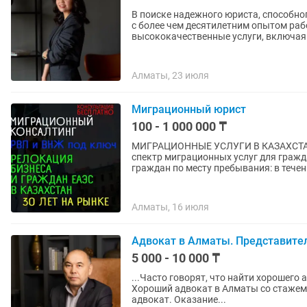
В поиске надежного юриста, способн
с более чем десятилетним опытом раб
высококачественные услуги, включая.
Алматы, 23 июля
Миграционный юрист
100 - 1 000 000 ₸
МИГРАЦИОННЫЕ УСЛУГИ В КАЗАХСТАНЕ! ЮРИСТ М
спектр миграционных услуг для граждан ЕАЭС в Казах
граждан по месту пребывания: в течени
Алматы, 16 июля
Адвокат в Алматы. Представител
5 000 - 10 000 ₸
...Часто говорят, что найти хорошего
Хороший адвокат в Алматы со стажем
адвокат. Оказание...