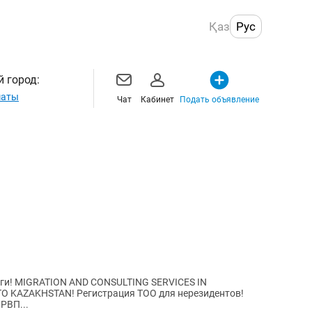
Қаз
Рус
 город:
маты
Чат
Кабинет
Подать объявление
ги! MIGRATION AND CONSULTING SERVICES IN
OPENING A COMPANY IN KAZAKHSTAN! РВП...