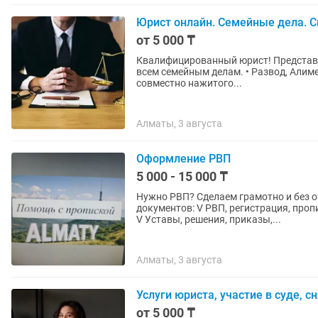
Юрист онлайн. Семейные дела. Сн
от 5 000 ₸
Квалифицированный юрист! Представит
всем семейным делам. • Развод, Алим
совместно нажитого...
Алматы, 3 августа
Оформление РВП
5 000 - 15 000 ₸
Нужно РВП? Сделаем грамотно и без
документов: V РВП, регистрация, проп
V Уставы, решения, приказы,...
Алматы, 3 августа
Услуги юриста, участие в суде, с
от 5 000 ₸