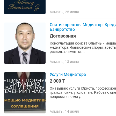
Алматы, 25 июля
Снятие арестов. Медиатор. Кред
Банкротство
Договорная
Консультация юриста Опытный медиатор с лицензией, кредитный юрист. -медиация, услуги
медиатора; -банковские споры, аресты
развод, алименты,...
Алматы, 13 июня
Услуги Медиатора
2 000 ₸
Оказываю услуги Юриста, профессионально и добросов
гражданские, уголовные. Работаю оп
вопросы и помогу.
Алматы, 14 июля