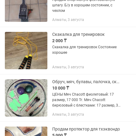
шпагу. Б/у в хорошем состоянии, с
чехлом
Алматы, 3 августа
Скакалка для тренировок
2 000 ₸
Скакалка для тренировок Состояние
хорошее
Алматы, 3 августа
Обруч, мяч, булавы, палочка, скакалка для художественной гимнастики
10 000 ₸
ЦЕНЫ Мяч Chacott фиолетовый: 17
размер, 17 000 Тг. Мяч Chacott
бирюзовый с блестками: 17 размер, 30
00О ТГ. Булавы Chacott 41 см : 20 000
Алматы, 3 августа
тг. Такая же одна булава: 10 000 тг.
Палочки SASAKI для...
Продам протектор для тхэквондо
5 000 ₸