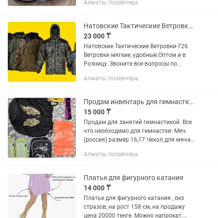
Алматы, позавчера
Натовские Тактические Ветровки-726. Оригинал. Оптом и в Розницу.
23 000 ₸
Натовские Тактические Ветровки-726.
Ветровки мягкие, удобные.Оптом и в
Розницу. Звоните все вопросы по
телефону.
Алматы, позавчера
Продам инвентарь для гимнастки.
15 000 ₸
Продам для занятий гимнастикой. Все
что необходимо для гимнастки: Мяч
(россия) размер 16,17 Чехол для мяча
Обруч с чехлом, таким же черным.
Алматы, позавчера
Непромокаемые Резинка с делением 8,
бу Резинка с...
Платье для фигурного катания
14 000 ₸
Платье для фигурного катания , без
стразов, на рост 158 см, на продажу
цена 20000 тенге. Можно напрокат.