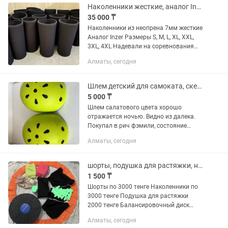
Наколенники жесткие, аналог Inzer
35 000 ₸
Наколенники из неопрена 7мм жесткие
Аналог Inzer Размеры S, M, L, XL, XXL,
3XL, 4XL Надевали на соревнования
IPF город/область Идут в чехле в
Алматы, сегодня
комплекте
Шлем детский для самоката, скейтборда и т.д.
5 000 ₸
Шлем салатового цвета хорошо
отражается ночью. Видно из далека.
Покупал в рич фэмили, состояние
отличное. 2 штуки, размер одинаковый
Алматы, сегодня
С/М. Цена за два шлема.
шорты, подушка для растяжки, наколенники для художественной гимнастики
1 500 ₸
Шорты по 3000 тенге Наколенники по
3000 тенге Подушка для растяжки
2000 тенге Балансировочный диск
3000 тенге Пуанты новые 14 000 тенге
Алматы, сегодня
Чехол для обруча 1500 тенге Новая