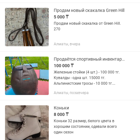
подушка-одеяло трансформер...
Продам новый скакалка Green Hill
5 000 ₸
Продам новый скакалка от Green Hill.
270
Алматы, вчера
Продаётся спортивный инвентарь! Всё в хорошем состоянии.
100 000 ₸
Железные стойки (4 шт.) - 100 000 тг.
Кувалды - одна шт. 15000 тг.
Альпинистские тросы - 10 000 тг.
Кариматы (20 шт.) - 100 000 тг,,
Алматы, позавчера
состояние новых. Боксёрские мешки
(натуральная кожа) - 80 000...
Коньки
8 000 ₸
Коньки 32 размер, белого цвета в
хорошем состоянии, одевали всего
один сезон