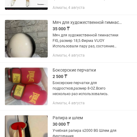
Есть под него термободи, также
Алматы, 4 августа
лосины под ботинок со стразами. Все
надевалось один раз на...
Мяч для художественной гимнастики
35 000 ₸
Мяч для художественной гимнастики
FIG, размер 18,5.Фирма VIJOY
Использовали пару раз, состояние
нового.В КЗ в свободной продаже
Алматы, 4 августа
таких нет, только на заказ. Цена
нового 56к + доставка.
Боксерские перчатки
2 500 ₸
Боксерские перчатки для
подростков,размер 8-OZ.Всего
несколько раз использовались.
Алматы, 4 августа
Рапира и шлем
30 000 ₸
Учебная рапира s2000 BG Шлем для
фехтования