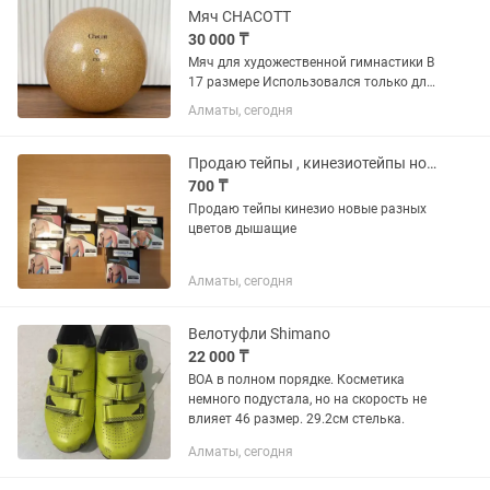
Мяч CHACOTT
30 000 ₸
Мяч для художественной гимнастики В
17 размере Использовался только для
выступлений В отличном состоянии
Алматы, сегодня
Продаю тейпы , кинезиотейпы новые разных цветов дышащие
700 ₸
Продаю тейпы кинезио новые разных
цветов дышащие
Алматы, сегодня
Велотуфли Shimano
22 000 ₸
BOA в полном порядке. Косметика
немного подустала, но на скорость не
влияет 46 размер. 29.2см стелька.
Алматы, сегодня