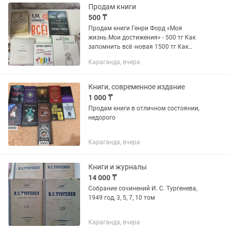
Продам книги
500 ₸
Продам книги Генри Форд «Моя
жизнь.Мои достижения» - 500 тг Как
запомнить всё -новая 1500 тг Как
отказаться от пластика- почти новая-
Караганда, вчера
2000 тг Меньше значит больше - почти
новая- 3000тг Эрик Бёрн...
Книги, современное издание
1 000 ₸
Продам книги в отличном состоянии,
недорого
Караганда, вчера
Книги и журналы
14 000 ₸
Собрание сочинений И. С. Тургенева,
1949 год, 3, 5, 7, 10 том
Караганда, вчера