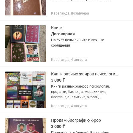
Караганда, позавчера
Книги
Договорная
На счет цены пишите в личные
сообщения
Караганда, 4 августа
Книги разных жанров психология, продажи, бизнес
3 000 ₸
Книги разных жанров психология,
продажи, бизнес, саморазвитие,
блоггинг, аналитика, эксель,
презентации, литература, стартапы,
Караганда, 4 августа
автобиография, языки, английский,
корейский, русский и т.д Кехо, Шарма,...
Продам биографию k-pop
3 000 ₸
Продам книгу (новая). Биография