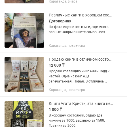
Караганда, вчера
животных,птиц,рыб,насекомых! Все
новое!Цена за один том -10000!
Отличный подарок детям и...
Различные книги в хорошем состоянии
Договорная
На фото еще не все книги, еще много
разные жанры пишите самовывоз
Караганда, позавчера
Продаю книги в отличном состоянии
12 000 ₸
Продаю коллекцию книг Анны Тодд 7
частей. Одна из книг еще
запечатанная. Новая. В отличном
состоянии! И все остальные Отдам все
Караганда, позавчера
книги за 12.000 тг
Книги Агата Кристи, эта книга не мусор, если все кошки в мире, травник
1 000 ₸
В хорошем состоянии, отдаю две
нижние за 1000, верхнюю за 1500.
Травник за 2000.