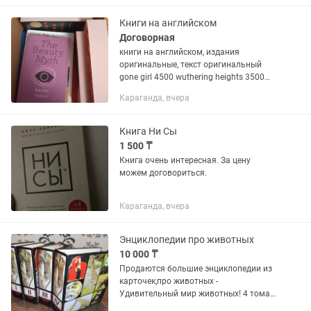
Книги на английском
Договорная
книги на английском, издания
оригинальные, текст оригинальный
gone girl 4500 wuthering heights 3500
kafka on the shore 5500 gone with the
Караганда, вчера
wind 12000 the picture of dorian gray
4500 the beauty myth...
Книга Ни Сы
1 500 ₸
Книга очень интересная. За цену
можем договориться.
Караганда, вчера
Энциклопедии про животных
10 000 ₸
Продаются большие энциклопедии из
карточек,про животных -
Удивительный мир животных! 4 тома
большие,про всех