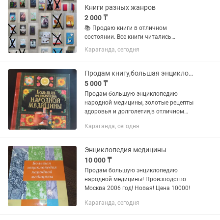
Книги разных жанров
2 000 ₸
📚 Продаю книги в отличном
состоянии. Все книги читались
аккуратно, страницы чистые, без
Караганда, сегодня
пометок и повреждений. Некоторые
книги имеют небольшую подпись на
титульном листе, аккуратно скрытую
Продам книгу,большая энциклопедия народной медицины
закладкой....
5 000 ₸
Продам большую энциклопедию
народной медицины, золотые рецепты
здоровья и долголетия,в отличном
состоянии
Караганда, сегодня
Энциклопедия медицины
10 000 ₸
Продам большую энциклопедию
народной медицины! Производство
Москва 2006 год! Новая! Цена 10000!
Караганда, сегодня