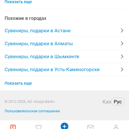
Показать еще
тойбастар
подарки для мужчин
фруктовые букеты
подарочная коробка
Похожие в городах
тенге 5000
обложка
автокружка
Сувениры, подарки в Астане
портрет по фото
ключница
подарочная ручка
Сувениры, подарки в Алматы
2000 тенге
юрта
клубника в шоколаде
цветы
Сувениры, подарки в Шымкенте
бонбоньерки
набор
бульдог
1000тг
Сувениры, подарки в Усть-Каменогорске
Сувениры, подарки в Актобе
куклы ручной работы
тенге
ручная работа
Показать еще
Сувениры, подарки в Актау
Қаз
Рус
© 2012-2026, АО «Kaspi Bank»
Сувениры, подарки в Костанае
Пользовательское соглашение
Сувениры, подарки в Павлодаре