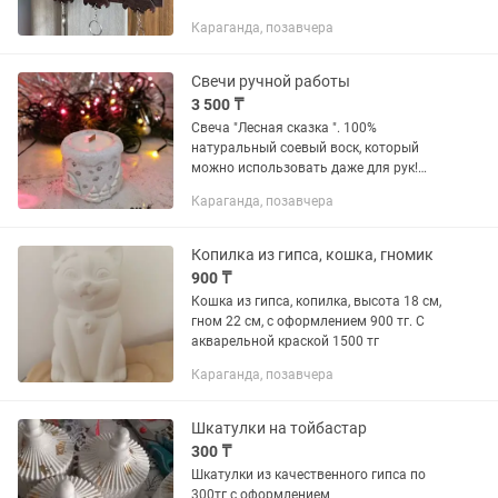
Караганда, позавчера
Свечи ручной работы
3 500 ₸
Свеча "Лесная сказка ". 100%
натуральный соевый воск, который
можно использовать даже для рук!
Деревянный фитиль с эффектом
Караганда, позавчера
треска камина! Аромат на выбор. Сам
подсвечник снабжён специальными...
Копилка из гипса, кошка, гномик
900 ₸
Кошка из гипса, копилка, высота 18 см,
гном 22 см, с оформлением 900 тг. С
акварельной краской 1500 тг
Караганда, позавчера
Шкатулки на тойбастар
300 ₸
Шкатулки из качественного гипса по
300тг с оформлением