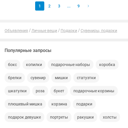
1
2
3
...
9
Объявления
Личные вещи
Подарки
Сувениры, подарки
Популярные запросы
бокс
копилки
подарочные наборы
коробка
брелки
сувенир
мишки
статуэтки
шкатулки
роза
букет
подарочные корзины
плюшевый мишка
корзина
подарки
подарок девушке
портреты
ракушки
холсты