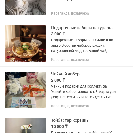
Караганда, позавчера
Подарочные наборы натуральный мёд, травяной чай
3 000 ₸
Подарочные наборы в наличии и на
заказ.В состав наборов входит:
натуральный мёд, травяной чай,
орешки,скрабы для тела,мыло ручной
Караганда, позавчера
работы.Есть разные варианты,могу
сделать под ваши пожелания и...
Чайный набор
2 000 ₸
Чайные подарки для коллектива
Успейте забронировать к 8 марта для
девушка, если вы ищете идеальные
подарки , то вам обязательно нужно
Караганда, позавчера
обратиться к нам Звоните и пишите
заранее, соберем и привезем...
Тойбастар корзины
15 000 ₸
Продаю корзины для тойбастара(У