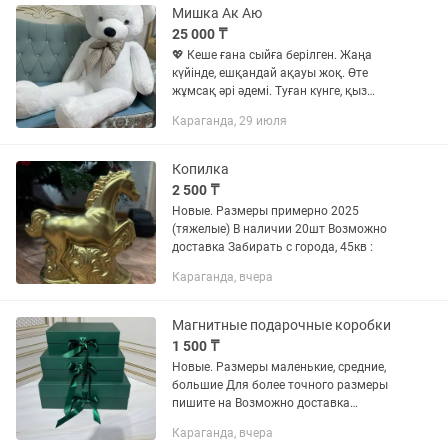
Мишка Ак Аю
25 000 ₸
💖 Кеше ғана сыйға берілген. Жаңа
күйінде, ешқандай ақауы жоқ. Өте
жұмсақ әрі әдемі. Туған күнге, қыз
балаға немесе сүйіктіңізге тамаша
Караганда, 29 июля
сыйлық болады. 📏 Биіктігі: шамамен 2
метр 🎀 Түсі: ақ ✅ Жағдайы:...
Копилка
2 500 ₸
Новые. Размеры примерно 2025
(тяжелые) В наличии 20шт Возможно
доставка Забирать с города, 45кв :
Караганда, вчера
Магнитные подарочные коробки
1 500 ₸
Новые. Размеры маленькие, средние,
большие Для более точного размеры
пишите на Возможно доставка
Забирать с города, 45кв :
Караганда, вчера