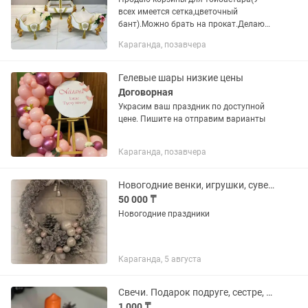
всех имеется сетка,цветочный
бант).Можно брать на прокат.Делаю
на заказ.Доставка по
Караганда, позавчера
Майкудуку,Юг,Город бесплатно
Гелевые шары низкие цены
Договорная
Украсим ваш праздник по доступной
цене. Пишите на отправим варианты
Караганда, позавчера
Новогодние венки, игрушки, сувениры
50 000 ₸
Новогодние праздники
Караганда, 5 августа
Свечи. Подарок подруге, сестре, учителю
1 000 ₸