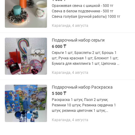
Оранжевая свеча с шишкой - 500 тг
Свеча в белом подсвечнике - 500 тг
Свеча голубая (ручной работы) 1000 тг
Караганда, 4 августа
Подарочный набор серьги
6 000 ₸
Серьги 1 шт; Браслеты 2 шт; Брошь 1
шт; Ручка красная 1 шт; Блокнот 1 шт;
Бумага для квиллинга 1 шт; Цепочка 1
шт; Набор резинки для браслета 1 шт;
Караганда, 4 августа
Резинка для волос 1 шт; Кошелек 1 шт;
Свечка...
Подарочный набор Раскраска
5 500 ₸
Раскраска 1 штук; Пазл 2 штуки;
Резинки 10 штук; Резинка сердечка 1
штук; резинка цветочек 1 штук;
невидимки 4 штуки; ручка синяя 1
Караганда, 4 августа
штук; стикер 1 штук; блестки 1 штук;
игрушка яйцо 1 штук; игрушка...