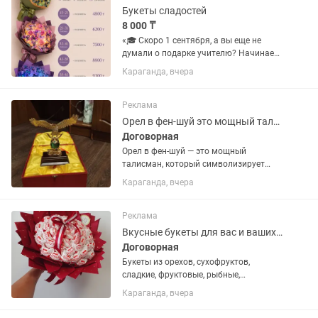
Букеты сладостей
8 000 ₸
«🎓 Скоро 1 сентября, а вы еще не
думали о подарке учителю? Начинаем
прием заказов на букеты ручной
Караганда, вчера
работы с конфетами Raffaello! ✨
Почему это идеальный выбор:
Выглядит стильно и воздушно Не
Реклама
завянет и...
Орел в фен-шуй это мощный талисман, который символизирует силу
Договорная
Орел в фен-шуй — это мощный
талисман, который символизирует
силу, карьерный рост и победу. Он
Караганда, вчера
помогает достигать целей, защищает
от трудностей и приносит процветание.
Не звоните а пишите пожалуйста
Реклама
Вкусные букеты для вас и ваших близких
Договорная
Букеты из орехов, сухофруктов,
сладкие, фруктовые, рыбные,
колбасные
Караганда, вчера