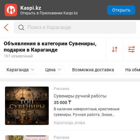
Kaspi.kz
Открыть
Открыть в Приложении Kaspi.kz
Объявления в категории Сувениры,
подарки в Караганде
197 объявлений
Караганда
Цена
Возможна доставка
На обм
Реклама
Сувениры ручной работы
35 000 ₸
В наличии невероятные, креативные
сувениры. Ручная работа. Знаки
Зодиака, Рыбаки неваляшки и другие
Караганда, вчера
эксклюзивчики ручной работы.
Пишите на , пришлю видеообзоры на
весь ассортимент.
Реклама