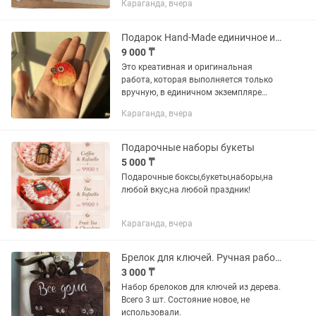
Караганда, вчера
тойбастар подойдут.Размеры 12х12
(9000)-16.5х20 (16тыс) Пишите в...
Подарок Hand-Made единичное изделие. Брошь. Попугайчик
9 000 ₸
Это креативная и оригинальная
работа, которая выполняется только
вручную, в единичном экземпляре
Инстаграм с другими изделиями:
Караганда, вчера
Подарочные наборы букеты
5 000 ₸
Подарочные боксы,букеты,наборы,на
любой вкус,на любой праздник!
Караганда, вчера
Брелок для ключей. Ручная работа
3 000 ₸
Набор брелоков для ключей из дерева.
Всего 3 шт. Состояние новое, не
использовали.