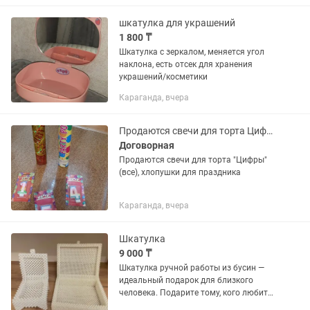
шкатулка для украшений
1 800 ₸
Шкатулка с зеркалом, меняется угол
наклона, есть отсек для хранения
украшений/косметики
Караганда, вчера
Продаются свечи для торта Цифры (все), хлопушки для праздника
Договорная
Продаются свечи для торта "Цифры"
(все), хлопушки для праздника
Караганда, вчера
Шкатулка
9 000 ₸
Шкатулка ручной работы из бусин —
идеальный подарок для близкого
человека. Подарите тому, кого любите,
и сделайте момент особенным.Для