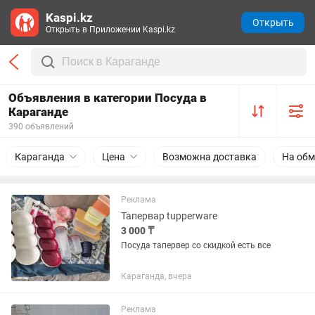
Kaspi.kz
Открыть
Открыть в Приложении Kaspi.kz
Объявления в категории Посуда в
Караганде
390 объявлений
Караганда
Цена
Возможна доставка
На обм
Реклама
Тапервар tupperware
3 000 ₸
Посуда тапервер со скидкой есть все
Караганда, вчера
Реклама