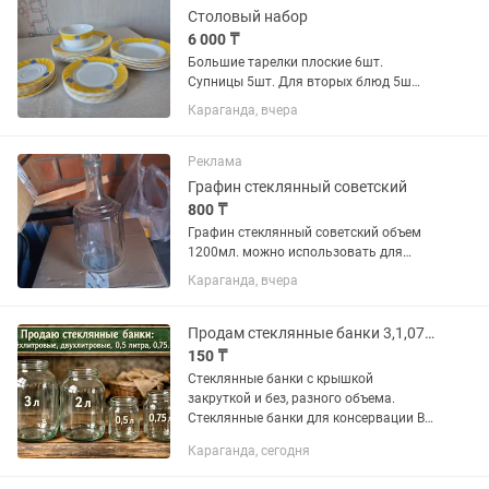
Столовый набор
6 000 ₸
Большие тарелки плоские 6шт.
Супницы 5шт. Для вторых блюд 5ш
Для тортиков маленькие 5шт
Караганда, вчера
Салатница 1 шт
Реклама
Графин стеклянный советский
800 ₸
Графин стеклянный советский объем
1200мл. можно использовать для
ташкентского чая
Караганда, вчера
Продам стеклянные банки 3,1,07 и 05 литра
150 ₸
Стеклянные банки с крышкой
закруткой и без, разного объема.
Стеклянные банки для консервации В
наличии банки: - 3 литра - 1 литр - 0,5
Караганда, сегодня
литра - 0,75 литра. Банки без сколов и
трещин, подходят для...