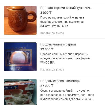
Продаю керамический кувшинчик в отличном состоянии без сколов
3 000 ₸
Продаю керамический кувшин в
отличном состоянии без сколов
ёмкость кувшина 1 л
Караганда, вчера
Продам чайный сервиз
12 000 ₸
Продаю чайный сервиз 6 персон,12
предметов, новый в упаковке фирмы
WINDCERA
Караганда, вчера
Продам сервиз люминарк
27 000 ₸
Сервиз столово-чайный, что удобно
при сервировке, 44 предмета, все новое
в упаковке,на самом деле его цена на
сегодняшний день 32000тыс тенге