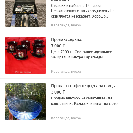
Столовый набор на 12 персон
Нержавеющая сталь хром,никель Не
окисляется не ржавеет. Хорошо
проводит тепло Обладает химической
Караганда, вчера
нейтральностью к любым продуктам
Золото декор 24 карата
Производство...
Продаю сервиз.
7 000 ₸
Цена 7000 тг. Состояние идеальное.
Забирать в центре Караганды.
Караганда, вчера
Продаю конфетницы/салатницы. Винтаж.
3 000 ₸
Продаю винтажные салатницы или
конфетницы. Размеры и цена - на фото.
Караганда, вчера