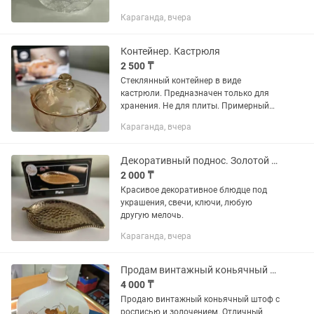
Караганда, вчера
Контейнер. Кастрюля
2 500 ₸
Стеклянный контейнер в виде
кастрюли. Предназначен только для
хранения. Не для плиты. Примерный
объем 500 мл.
Караганда, вчера
Декоративный поднос. Золотой цвет. Подарок на Новый год
2 000 ₸
Красивое декоративное блюдце под
украшения, свечи, ключи, любую
другую мелочь.
Караганда, вчера
Продам винтажный коньячный штоф
4 000 ₸
Продаю винтажный коньячный штоф с
росписью и золочением. Отличный