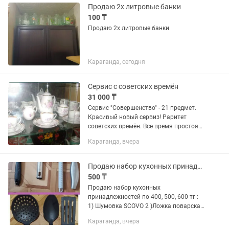
Продаю 2х литровые банки
100 ₸
Продаю 2х литровые банки
Караганда, сегодня
Сервис с советских времён
31 000 ₸
Сервис "Совершенство" - 21 предмет.
Красивый новый сервиз! Раритет
советских времён. Все время простоял
в стенке.
Караганда, вчера
Продаю набор кухонных принадлежностей.Шумовка, Лопатка, ложка, половник
500 ₸
Продаю набор кухонных
принадлежностей по 400, 500, 600 тг :
1) Шумовка SCOVO 2 )Ложка поварская
SCOVO 3) Лопатка 4) Половник 5) Нож -
Караганда, вчера
800 тг