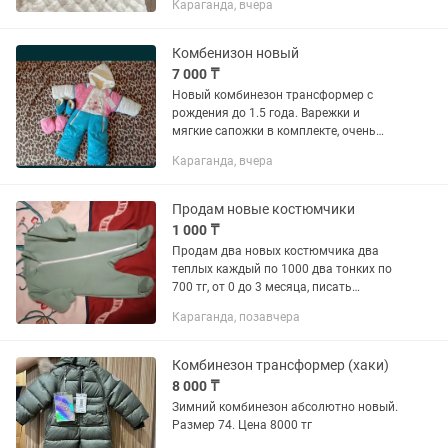
Караганда, вчера
не отвечаю! Доставка через такси
Караганда, Майкудук
Комбенизон новый
7 000 ₸
Новый комбинезон трансформер с
рождения до 1.5 года. Варежки и
мягкие сапожки в комплекте, очень
тёплый подклад
Караганда, вчера
Продам новые костюмчики
1 000 ₸
Продам два новых костюмчика два
теплых каждый по 1000 два тонких по
700 тг, от 0 до 3 месяца, писать
майкудук
Караганда, позавчера
Комбинезон трансформер (хаки)
8 000 ₸
Зимний комбинезон абсолютно новый.
Размер 74. Цена 8000 тг