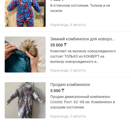
В отличном состоянии. Толком и не
носили
Караганда, 4 августа
Зимний комбинезон для новорожденных
35 000 ₸
Комплект на выписку новорожденного
состоит ТОЛЬКО из КОНВЕРТ на
выписку новорожденного и
КОМБИНЕЗОН для малыша.
Караганда, 3 августа
Комбинезон детский можно носить
самостоятельно весной, осенью при
температуре от +15 до...
Продаю комбинезон
5 000 ₸
Продам демисезонный комбинезон
Crockid. Рост: 62–68 см. Комбинезон в
хорошем состоянии.
Караганда, 3 августа