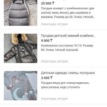
25 000 ₸
Продам конверт с комбинезоном+ две
шапки( зима, весна), два шарфика и
варежки. Размер до 68. Очень теплый.
Можно носить весной без конверта.
Караганда, сегодня
Зимняя шапка отличного качества,
покупали за 10000 ( очень...
Продам детский зимний комбинезон.
9 000 ₸
Комбинезон состояние 10/10. Размер
80. Очень теплый хороший.
Караганда, сегодня
Детская одежда: слипы, ползунки
3 500 ₸
Продам вещи для новорожденных,
цены разные, надо уточнять
Караганда, сегодня