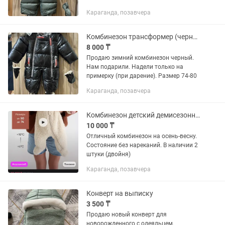
Караганда, позавчера
Комбинезон трансформер (черный)
8 000 ₸
Продаю зимний комбинезон черный.
Нам подарили. Надели только на
примерку (при дарение). Размер 74-80
Караганда, позавчера
Комбинезон детский демисезонный 68-74р
10 000 ₸
Отличный комбинезон на осень-весну.
Состояние без нареканий. В наличии 2
штуки (двойня)
Караганда, позавчера
Конверт на выписку
3 500 ₸
Продаю новый конверт для
новорожденного с одеяльцем.