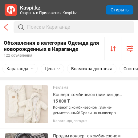
Kaspi.kz
Открыть
Открыть в Приложении Kaspi.kz
Объявления в категории Одежда для
новорожденных в Караганде
122 объявления
Караганда
Цена
Возможна доставка
Состоя
Реклама
Конверт комбинезон (зимний, демисезонный)
15 000 ₸
Конверт с комбинезоном. Зимне-
демисезонный! Брали на выписку в
декабре, весной носили без конверта!
Караганда, сегодня
Очень удобный, мягкий!брали на заказ
в Астане
Продам конверт с комбинезоном