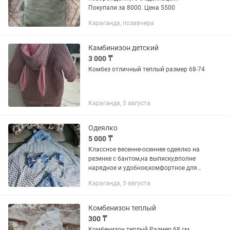
Покупали за 8000. Цена 5500
Караганда, позавчера
Камбинизон детский
3 000 ₸
Комбез отличный теплый размер 68-74
Караганда, 5 августа
Одеялко
5 000 ₸
Классное весенне-осеннее одеялко на
резинке с бантом,на выписку,вполне
нарядное и удобное,комфортное для
малыша ,матерьял х/б..состояние
Караганда, 5 августа
нового,использовано 1 раз..к нему
шапочка ..светло синего...
Комбенизон теплый
300 ₸
Комбенизон теплый Размер 68 см