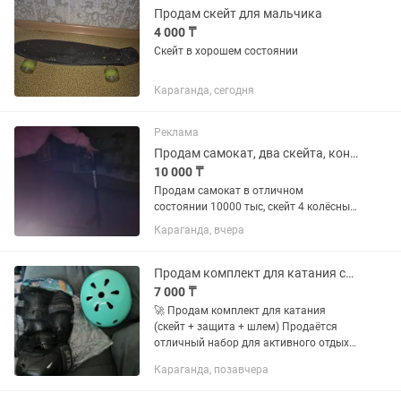
Продам скейт для мальчика
4 000 ₸
Скейт в хорошем состоянии
Караганда, сегодня
Реклама
Продам самокат, два скейта, коньки
10 000 ₸
Продам самокат в отличном
состоянии 10000 тыс, скейт 4 колёсный
7 тыс, скейт 2 колёсный 6000. Все в
Караганда, вчера
отличном состоянии. Использовали
пару раз. Коньки 3000. Размер 34
николь.
Продам комплект для катания скейт защита шлем
7 000 ₸
🚀 Продам комплект для катания
(скейт + защита + шлем) Продаётся
отличный набор для активного отдыха:
✔️ Скейтборд (устойчивый, подходит
Караганда, позавчера
для начинающих) ✔️ Защитный
комплект (наколенники,...