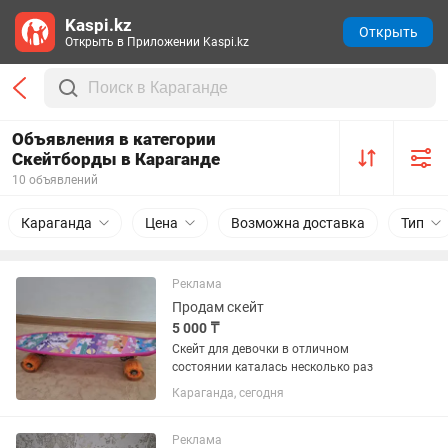
Kaspi.kz
Открыть
Открыть в Приложении Kaspi.kz
Объявления в категории
Скейтборды в Караганде
10 объявлений
Караганда
Цена
Возможна доставка
Тип
Реклама
Продам скейт
5 000 ₸
Скейт для девочки в отличном
состоянии каталась несколько раз
Караганда, сегодня
Реклама