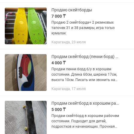
Продаю скейтборды
7 000 ₸
Продаю 2 скейтборда+ 2 резиновых
тапочек 31 и 38 размеры, игра тогыз
кумалак
Караганда, 23 июля
Продам скейтборд (пенни борд) б/у
4 000 ₸
Продам пенни борд б/у в хорошем
состоянии. Длина 60см, ширина 17см,
высота 10см. Писать или звонить на
или тут в приложении. Самовывоз с
Караганда, 17 июля
Нуркена Абдирова.
Продам скейтборд в хорошем рабочем состоянии
5 000 ₸
Продам скейтборд в хорошем рабочем
состоянии. Подходит для детей,
подростков и начинающих. Прочная
дека, надежная подвеска, колеса