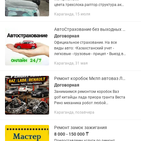
цвета.трехслока.раптор.структура.акри
л.база.
Караганда, 15 июля
АвтоСтрахование без выходных АвтоСтраховка грузовые легковые прицепы
Договорная
Официальное страхование. На все
виды авто: •Казахстанский учет -
легковые - грузовые - прицеп • Выезд в
Россию от 15 дней до года •
Караганда, 31 мая
Страхование ТОО - Нерезиденты: •
Российский учет • Армянский...
Ремонт коробок Мкпп автоваз Лада Приора Веста Рено Робот
Договорная
Занимаемся ремонтом коробок Ваз
golf китайцы лада приора гранта Веста
Рено механика робот любой
сложности Находимся в майкудуке по
Караганда, позавчера
всем вопросам звоните узнавайте
также продаем отдельно запчасти на...
Ремонт замок зажигания
8 000 - 150 000 ₸
Предоставляем услуги по ремонт