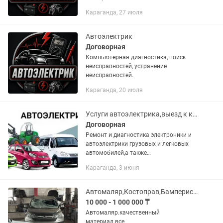
Караганда, 27 июля
Автоэлектрик
Договорная
Компьютерная диагностика, поиск
неисправностей, устранение
неисправностей.
Караганда, 20 июля
Услуги автоэлектрика,выезд к клиенту
Договорная
Ремонт и диагностика электроники и
автоэлектрики грузовых и легковых
автомобилей,а также
спецтехники.Выезд к клиенту 5000 тг,
Караганда, 3 июня
остальное по объему работы.
Автомаляр,Костоправ,Бамперист,Сварщик
10 000 - 1 000 000 ₸
Автомаляр.качественный
материал.все