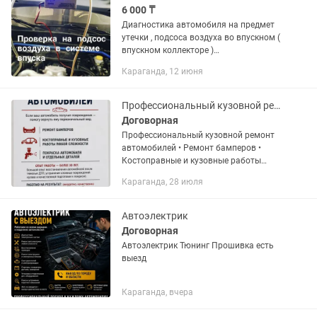
6 000 ₸
Диагнocтикa автoмoбиля на предмет
утечки , пoдсoсa вoздуха вo впуcкнoм (
впускнoм кoллeктopе )
Дымогенеpaтopoм , Oпрeсcoвка дымом
Караганда, 12 июня
. - - подсос воздуха через патрубок
воздушного фильтра...
Профессиональный кузовной ремонт и покраска автомобилей
Договорная
Профессиональный кузовной ремонт
автомобилей • Ремонт бамперов •
Костоправные и кузовные работы
любой сложности • Покраска
Караганда, 28 июля
автомобиля и отдельных деталей Опыт
работы — более 30 лет. Большой
опыт...
Автоэлектрик
Договорная
Автоэлектрик Тюнинг Прошивка есть
выезд
Караганда, вчера