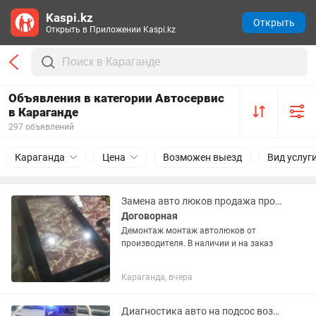
Kaspi.kz
Открыть
Открыть в Приложении Kaspi.kz
Объявления в категории Автосервис
в Караганде
297 объявлений
Караганда
Цена
Возможен выезд
Вид услуг
Замена авто люков продажа производство
Договорная
Демонтаж монтаж автолюков от
производителя. В наличии и на заказ
Караганда, вчера
Диагностика авто на подсос воздуха дымогенератором