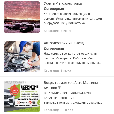
Услуги Автоэлектрика
Договорная
Установка автосигнализации и
ремонт! Установка автомагнитол и доп
оборудование! Диагностика
автомобиля и ремонт
Караганда, 8 июня
Автоэлектрик на выезд
Договорная
Наш сервис всегда готов обслужить
вас в любое время. Работаем без
выходных 24/7 Не заводится машина ?
Автоэлектрик выезд Караганда и
Караганда, 9 июня
Районы ! Мы экономим ваше время и
средства. Вполне возможно, что...
Вскрытие замков Авто Машины Квартиры Гаражи Сейфы Установка замков
от 5 000 ₸
В НАЛИЧИИ ВСЕ ВИДЫ ЗАМКОВ
ГАРАНТИЯ Вскрытие
замков,авто,квартир,машин,гараж,откр
ыть дверь,установка замков 24/7
Караганда, 30 июля
Аварийное вскрытие замков,вскрытие