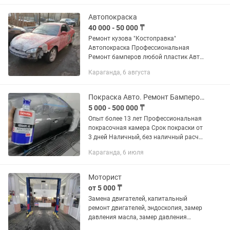
сейфов,вскрытие
автомобилей,вскрытие дверей в...
Автопокраска
40 000 - 50 000 ₸
Ремонт кузова "Костоправка"
Автопокраска Профессиональная
Ремонт бамперов любой пластик Авто
полировка Профессиональная
Караганда, 6 августа
Покраска Авто. Ремонт Бамперов. Костоправные Работы. Сварочные Работы
5 000 - 500 000 ₸
Опыт более 13 лет Профессиональная
покрасочная камера Срок покраски от
3 дней Наличный, без наличный расчет
Цена зависит от сложности работы
Караганда, 6 июля
Счет фактура, акт выполненных работ
Используем...
Моторист
от 5 000 ₸
Замена двигателей, капитальный
ремонт двигателей, эндоскопия, замер
давления масла, замер давления
топлива, компрессия, компьютерная