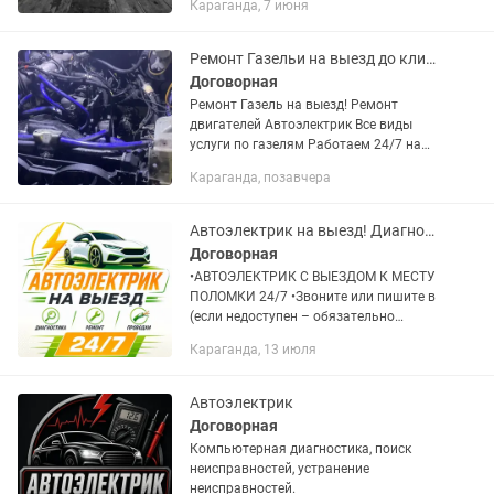
Караганда, 7 июня
диагностика, промывка форсунок,
замена печек, очистка топливной...
Ремонт Газельи на выезд до клиента
Договорная
Ремонт Газель на выезд! Ремонт
двигателей Автоэлектрик Все виды
услуги по газелям Работаем 24/7 на
выезд до 100 км
Караганда, позавчера
Автоэлектрик на выезд! Диагностика авто
Договорная
•АВТОЭЛЕКТРИК С ВЫЕЗДОМ К МЕСТУ
ПОЛОМКИ 24/7 •Звоните или пишите в
(если недоступен – обязательно
перезвоню). -Консультация бесплатная
Караганда, 13 июля
-Оплата только за результат! ⸻ •
Услуги: • Выезд к месту...
Автоэлектрик
Договорная
Компьютерная диагностика, поиск
неисправностей, устранение
неисправностей.