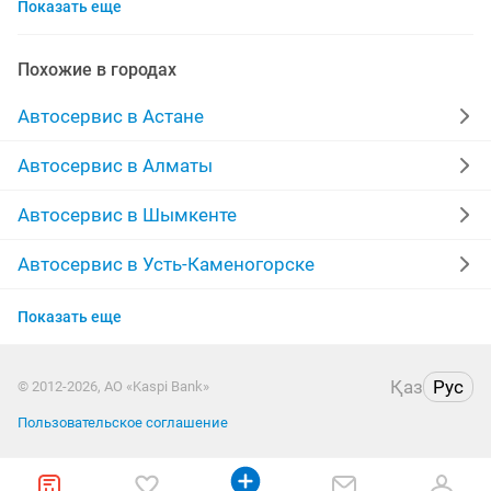
Показать еще
заправка кондиционеров
замена масла
акпп
чистка форсунок
ремонт фар
Похожие в городах
пассажирские перевозки
реставрация
Автосервис в Астане
ремонт радиаторов
химчистка салона
моторист
Автосервис в Алматы
кпп
химчистка
полировка фар
диагностика
Автосервис в Шымкенте
полировка
ремонт выезд
костоправ
Автосервис в Усть-Каменогорске
Автосервис в Актобе
шумоизоляция
изготовление ключей
Показать еще
Автосервис в Актау
ремонт услуга
ремонт ходовой
перетяжка
Қаз
Рус
© 2012-2026, АО «Kaspi Bank»
Автосервис в Костанае
страховка
ремонт стартера
Пользовательское соглашение
Автосервис в Павлодаре