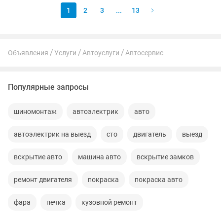
1
2
3
...
13
Объявления
Услуги
Автоуслуги
Автосервис
Популярные запросы
шиномонтаж
автоэлектрик
авто
автоэлектрик на выезд
сто
двигатель
выезд
вскрытие авто
машина авто
вскрытие замков
ремонт двигателя
покраска
покраска авто
фара
печка
кузовной ремонт