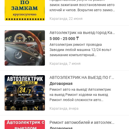
замок зажигания восстановление авто
ключей и чипов. Вскрытие авто замков,
бардачок багажник автобокс
Караганда, 22 июня
Автоэлектрик на выезд город Караганды выезд
5 000 - 25 000 ₸
Автоэлектрик ремонт проводка
Заводим любой машина 12/24 вольт
замыкание компьютерный
диагностика выезд город стартер
Караганда, 7 июня
Генератор ремонт
АВТОЭЛЕКТРИК НА ВЫЕЗД ПО ГОРОДУ И ОБЛАСТЬИ
Договорная
Ремонт авто на выезд! Автоэлектрик
на выезд Ремонт ходовки на выезд
Ремонт любой сложности авто
Работаем 24/7 на выезд до 100 км
Караганда, вчера
Ремонт автомобилей и автоэлектрик на выезд 24/7
Договорная