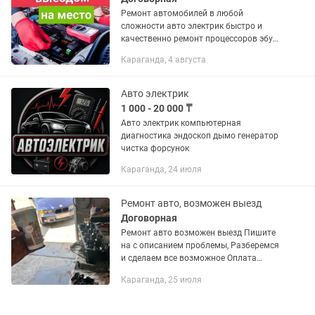
Ремонт автомобилей в любой
сложности авто электрик быстро и
качественно ремонт процессоров эбу
прошивка иммобилайзер🚙👍🏻 все
Караганда, 4 августа
вопросы по телефону. 24/7 Выезд в
любой город.
Авто электрик
1 000 - 20 000 ₸
Авто электрик компьютерная
диагностика эндоскоп дымо генератор
чистка форсунок
Караганда, 24 июля
Ремонт авто, возможен выезд
Договорная
Ремонт авто возможен выезд Пишите
на с описанием проблемы, Разберемся
и сделаем все возможное Оплата
договорная
Караганда, 25 июля