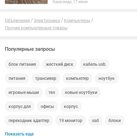
Караганда, 17 июня
использовалась ⚡ Отлично подойдёт
для ускорения работы...
Объявления
Электроника
Компьютеры
Прочие компьютерные товары
Популярные запросы
блок питания
жесткий диск
кабель usb
питания
трансивер
компьютер
ноутбук
игровые мыши
тел
новые ноутбуки
корпус для
офисы
корпус
переходник адаптер
19 монитор
ssd
блоки
Показать еще
видеокарта
порт
vga
каркас для