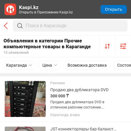
Kaspi.kz
Открыть
Открыть в Приложении Kaspi.kz
Объявления в категории Прочие
компьютерные товары в Караганде
10 объявлений
Караганда
Цена
Возможна доставка
Состоя
Реклама
Продаю два дубликатора DVD
300 000 ₸
Продаю два дубликатора DVD в
отличном рабочем состоянии.
Привода менялись год назад. Писал
Караганда, вчера
мало. Состояние нового
JST коннекторлары бар баланстаушы кабель (шлейф)