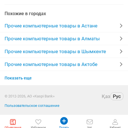
переходник
windows
пару
жесткий
Похожие в городах
видеокарт
коврики для мыши
шнур
Прочие компьютерные товары в Астане
охлаждение
видеокарту
обмен
sata
hdd
Прочие компьютерные товары в Алматы
коврики для
оперативная память
intel
Прочие компьютерные товары в Шымкенте
станции
windows 10
usb переходник
Прочие компьютерные товары в Актобе
Прочие компьютерные товары в Семее
диск hdd
Показать еще
Прочие компьютерные товары в Уральске
Қаз
Рус
© 2012-2026, АО «Kaspi Bank»
Прочие компьютерные товары в Казахстане
Пользовательское соглашение
Объявления
Избранное
Подать
Чат
Кабинет