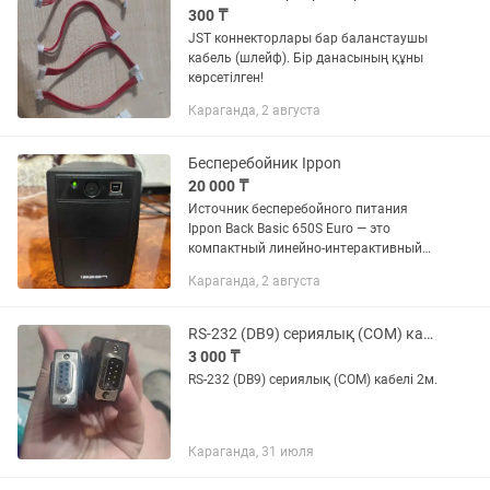
300 ₸
JST коннекторлары бар баланстаушы
кабель (шлейф). Бір данасының құны
көрсетілген!
Караганда, 2 августа
Бесперебойник Ippon
20 000 ₸
Источник бесперебойного питания
Ippon Back Basic 650S Euro — это
компактный линейно-интерактивный
ИБП мощностью 650 ВА (360 Вт),
Караганда, 2 августа
предназначенный для использования
как в офисе, так и дома для защиты...
RS-232 (DB9) сериялық (COM) кабелі
3 000 ₸
RS-232 (DB9) сериялық (COM) кабелі 2м.
Караганда, 31 июля