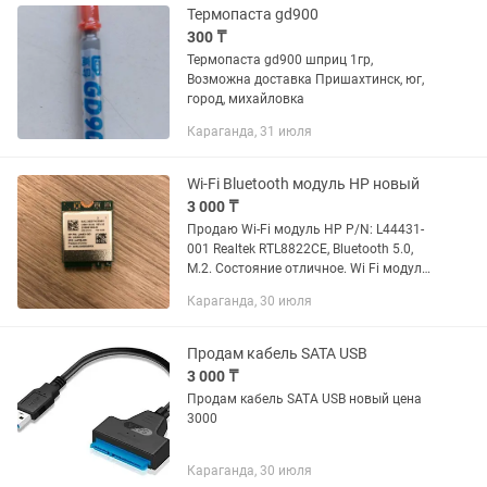
Термопаста gd900
300 ₸
Термопаста gd900 шприц 1гр,
Возможна доставка Пришахтинск, юг,
город, михайловка
Караганда, 31 июля
Wi-Fi Bluetooth модуль HP новый
3 000 ₸
Продаю Wi-Fi модуль HP P/N: L44431-
001 Realtek RTL8822CE, Bluetooth 5.0,
M.2. Состояние отличное. Wi Fi модуль
новый, подходит для многих моделей
Караганда, 30 июля
ноутбуков HP и не только и имеет
поддержку двух...
Продам кабель SATA USB
3 000 ₸
Продам кабель SATA USB новый цена
3000
Караганда, 30 июля