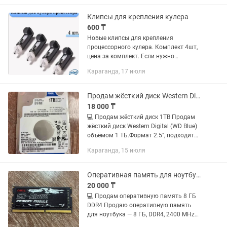
Клипсы для крепления кулера
600 ₸
Новые клипсы для крепления
процессорного кулера. Комплект 4шт,
цена за комплект. Если нужно
поштучно то 200тг 1шт
Караганда, 17 июля
Продам жёсткий диск Western Digital (WD Blue) объёмом 1 ТБ
18 000 ₸
💻 Продам жёсткий диск 1TB Продам
жёсткий диск Western Digital (WD Blue)
объёмом 1 ТБ.Формат 2.5", подходит
для ноутбуков и ПК. Состояние: б/у,
Караганда, 15 июля
полностью рабочий, без
проблем.Работает тихо, без...
Оперативная память для ноутбука 8 ГБ, DDR4, 2400 MHz (SO-DIMM
20 000 ₸
💻 Продам оперативную память 8 ГБ
DDR4 Продаю оперативную память
для ноутбука — 8 ГБ, DDR4, 2400 MHz
(SO-DIMM). 📦 Состояние: новая, не