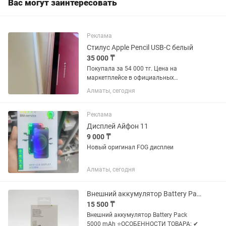
Вас могут заинтересовать
Реклама
Стилус Apple Pencil USB-C белый
35 000 ₸
Покупала за 54 000 тг. Цена на
маркетплейсе в официальных
магазинах почти такая же, но в
Алматы, сегодня
остальных магазинах 44 000 тг.
Состояние отличное, идеальное,
коробочка есть, заряд держит хорошо,
Реклама
быстро...
Дисплей Айфон 11
9 000 ₸
Новый оригинал FOG дисплеи
Алматы, сегодня
Внешний аккумулятор Battery Pack 5000 mAh
15 500 ₸
Внешний аккумулятор Battery Pack
5000 mAh ⭐ОСОБЕННОСТИ ТОВАРА: ✔