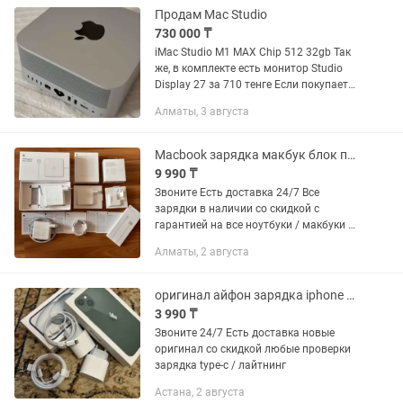
Продам Mac Studio
730 000 ₸
iMac Studio M1 MAX Chip 512 32gb Так
же, в комплекте есть монитор Studio
Display 27 за 710 тенге Если покупаете
все вместе, клавиатура оригинал в
Алматы, 3 августа
подарок.
Macbook зарядка макбук блок питания тайпси шнур magsafe 1,2,3 адаптер
9 990 ₸
Звоните Есть доставка 24/7 Все
зарядки в наличии со скидкой с
гарантией на все ноутбуки / макбуки и
так далее
Алматы, 2 августа
оригинал айфон зарядка iphone адаптер тайпси головка шнур штекер lightning
3 990 ₸
Звоните 24/7 Есть доставка новые
оригинал со скидкой любые проверки
зарядка type-c / лайтнинг
Астана, 2 августа