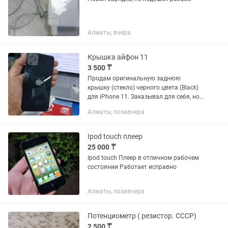
Алматы, вчера
Крышка айфон 11
3 500 ₸
Продам оригинальную заднюю
крышку (стекло) черного цвета (Black)
для iPhone 11. Заказывал для себя, но
сам телефон уже продал, поэтому
Алматы, позавчера
деталь осталась без надобности.
Полный комплект для...
Ipod touch плеер
25 000 ₸
Ipod touch Плеер в отличном рабочем
состоянии Работает исправно
Алматы, позавчера
Потенциометр ( резистор. СССР)
2 500 ₸