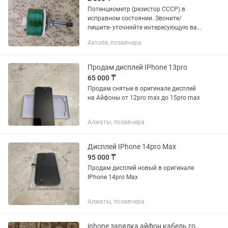
Потенциометр (резистор СССР) в
исправном состоянии. Звоните/
пишите- уточняйте интересующую вас
информацию.
Актобе, позавчера
Продам дисплей IPhone 13pro
65 000 ₸
Продам снятые в оригинале дисплей
на Айфоны от 12pro max до 15pro max
Алматы, позавчера
Дисплей IPhone 14pro Max
95 000 ₸
Продам дисплей новый в оригинале
IPhone 14pro Max
Алматы, позавчера
iphone зарядка айфон кабель головка тайпей штекер лайтнинг блок питания