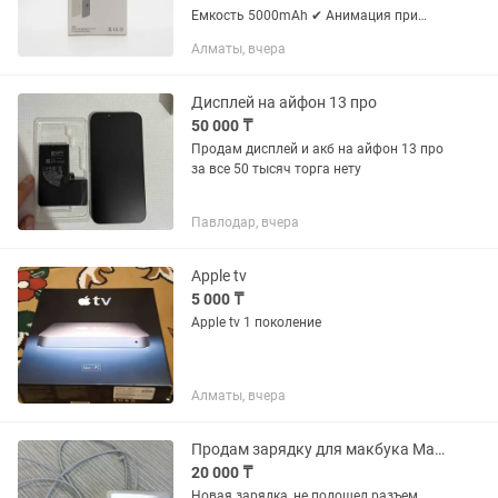
️Емкость 5000mAh ✔ ️Анимация при
подключении. ✔ Мощный усиленный
Алматы, вчера
магнит ✔ ️ Магнитится к iPhonee с
функцией MaagSafe (начиная с...
Дисплей на айфон 13 про
50 000 ₸
Продам дисплей и акб на айфон 13 про
за все 50 тысяч торга нету
Павлодар, вчера
Apple tv
5 000 ₸
Apple tv 1 поколение
Алматы, вчера
Продам зарядку для макбука MagSafe 2
20 000 ₸
Новая зарядка, не подошел разъем