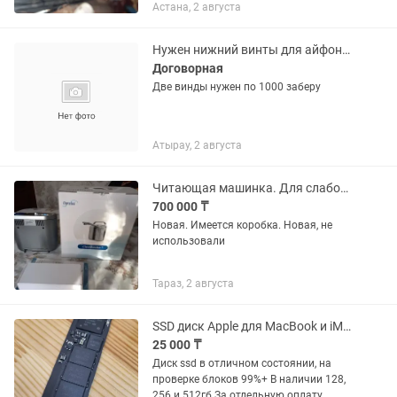
Астана, 2 августа
Нужен нижний винты для айфона.куплю От х и до последнего.2 штук надо
Договорная
Две винды нужен по 1000 заберу
Атырау, 2 августа
Читающая машинка. Для слабовидящих
700 000 ₸
Новая. Имеется коробка. Новая, не
использовали
Тараз, 2 августа
SSD диск Apple для MacBook и iMac
25 000 ₸
Диск ssd в отличном состоянии, на
проверке блоков 99%+ В наличии 128,
256 и 512гб За отдельную оплату