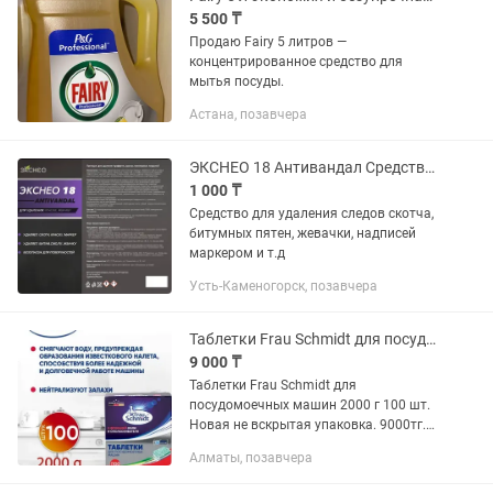
5 500 ₸
Продаю Fairy 5 литров —
концентрированное средство для
мытья посуды.
Астана, позавчера
ЭКСНЕО 18 Антивандал Средство для удаления следов скотча, надписей маркером
1 000 ₸
Средство для удаления следов скотча,
битумных пятен, жевачки, надписей
маркером и т.д
Усть-Каменогорск, позавчера
Таблетки Frau Schmidt для посудомоечных машин 2000 г 100 шт.
9 000 ₸
Таблетки Frau Schmidt для
посудомоечных машин 2000 г 100 шт.
Новая не вскрытая упаковка. 9000тг.
Без торга. Район Рыскулова Емцова
Алматы, позавчера
или Орбита 1.