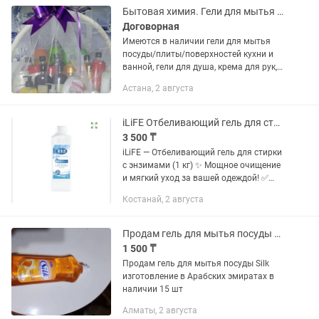
Бытовая химия. Гели для мытья посуды
Договорная
Имеются в наличии гели для мытья
посуды/плиты/поверхностей кухни и
ванной, гели для душа, крема для рук,
кондиционеры для белья, порошки,
Астана, 2 августа
жидкое мыло, шампуни и т.д. (по
доступным и недорогим ценам)....
iLiFE Отбеливающий гель для стирки с энзимами (1 кг)
3 500 ₸
iLiFE — Отбеливающий гель для стирки
с энзимами (1 кг) ✨ Мощное очищение
и мягкий уход за вашей одеждой! ✅
Эффективно удаляет пятна ✅
Костанай, 2 августа
Возвращает белизну без агрессивных
веществ ✅ Подходит для...
Продам гель для мытья посуды Silk
1 500 ₸
Продам гель для мытья посуды Silk
изготовление в Арабских эмиратах в
наличии 15 шт
Алматы, 2 августа