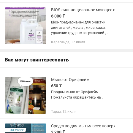
BIOS-сильнощелочное моющее средство
6 000 ₸
Bios- предназначен для очистки
двигателей , масла , жира ,сажи,
удаление трудных загрязнений ,
нефтепродуктов .Цена 6.000 за 5л.Цена
Караганда, 17 июля
за 1л - 2.000.От 3-х канистр цена
договорная .
Вас могут заинтересовать
Мыло от Орифлейм
650 ₸
Продам мыло от Орифлейм
Пожалуйста обращайтесь на .
Тараз, 12 июля
Средство для мытья всех поверхностей
2 200 ₸