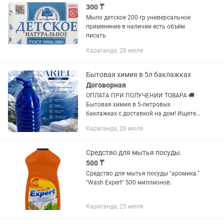
300 ₸
Мыло детское 200 гр универсальное
применение в наличии есть объём
писать
Караганда, 28 июля
Бытовая химия в 5л баклажках
Договорная
ОПЛАТА ПРИ ПОЛУЧЕНИИ ТОВАРА 🚚
Бытовая химия в 5-литровых
баклажках с доставкой на дом! Ищете
выгодное и удобное решение для дома
Караганда, 26 июля
или бизнеса? Мы предлагаем
качественную бытовую химию в
больших...
Средство для мытья посуды.
500 ₸
Средство для мытья посуды "аромика."
"Wash Expert" 500 миллионов.
Караганда, 25 июля