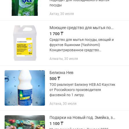
подходит для повседневного мытья
посуды
Актау, 30 июля
Моющее средство для мытья посуды овощей и фруктов Яшиноми,5л
1 700 ₸
Средство для мытья посуды, овощей и
фруктов Яшиноми (Yashinomi)
Концентрированное средство
предназначено для мытья посуды,
Алматы, 30 июля
различных столовых и кухонных
принадлежностей, а также для мытья
овощей,...
Белизна Нев
500 ₸
ТОО реализует Белизну НЕВ АО Каустик
от Российского производителя
фасовкой по 1 литру.
Астана, 30 июля
Подарки на Новый год. Змейка, змея. Ручная работа.
1 100 ₸