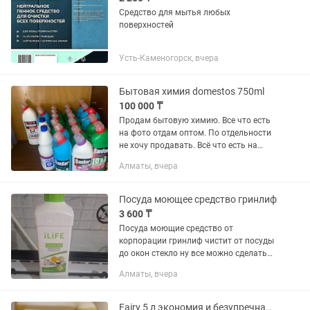
Средство для мытья любых
поверхностей
Усть-Каменогорск, вчера
Бытовая химия domestos 750ml
100 000 ₸
Продам бытовую химию. Все что есть
на фото отдам оптом. По отдельности
не хочу продавать. Всё что есть на
фото. Оригинал. При покупке можно
Алматы, вчера
каждую открыть проверить. Был
магазин бытовой химии. К...
Посуда моющее средство гринлиф
3 600 ₸
Посуда моющие средство от
корпорации гринлиф чистит от посуды
до окон стекло ну все можно сделать
даже мыть фрукты овощи потому что
Алматы, вчера
эко продукция
Fairy 5 л экономия и безупречная чистота!