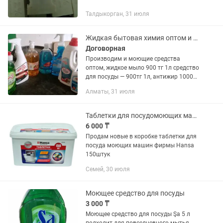
Талдыкорган, 31 июля
Жидкая бытовая химия оптом и в розницу
Договорная
Производим и моющие средства
оптом, жидкое мыло 900 тг 1л средство
для посуды — 900тг 1л, антижир 1000
тг 0, 5л жидкий стиральный порошок
Алматы, 31 июля
1200 тг 1литр, средство для прочистки
труб 500 тг1л, средство...
Таблетки для посудомоющих машин Hansa 150шт
6 000 ₸
Продам новые в коробке таблетки для
посуда моющих машин фирмы Hansa
150штук
Семей, 30 июля
Моющее средство для посуды
3 000 ₸
Моющее средство для посуды Şa 5 л