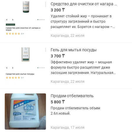
Средство для очистки от нагара и жира
3 200 ₸
Удаляет стойкий жир – проникает в
структуру загрязнений и быстро
расщепляет их. Борется с нагаром –
очищает дно кастрюль, сковородок и
Караганда, 22 июля
духовых шкафов даже после
многолетнего использования.
Устраняет...
Гель для мытья посуды
3 700 ₸
Эффективно удаляет жир – мощная
формула быстро расщепляет даже
засохшие загрязнения. Натуральная
свежесть – экстракт грейпфрута
Караганда, 22 июля
обладает антимикробными
свойствами и дарит невероятный
цитрусовый...
Продам отбеливатель
5 800 ₸
Продам отбеливатель объем
2.6л.новый.
Караганда, 17 июля