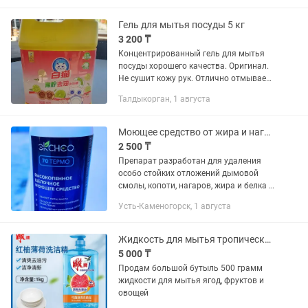
Гель для мытья посуды 5 кг
3 200 ₸
Концентрированный гель для мытья
посуды хорошего качества. Оригинал.
Не сушит кожу рук. Отлично отмывает
в холодной воде. Можно мыть овощи и
Талдыкорган, 1 августа
фрукты. Объем 5 кг.
Моющее средство от жира и нагара ЭКСНЕР 70 термо
2 500 ₸
Препарат разработан для удаления
особо стойких отложений дымовой
смолы, копоти, нагаров, жира и белка с
твердых поверхностей оборудования,
Усть-Каменогорск, 1 августа
изготовленных из нержавеющей стали,
керамики,...
Жидкость для мытья тропических фруктов, ягод
5 000 ₸
Продам большой бутыль 500 грамм
жидкости для мытья ягод, фруктов и
овощей