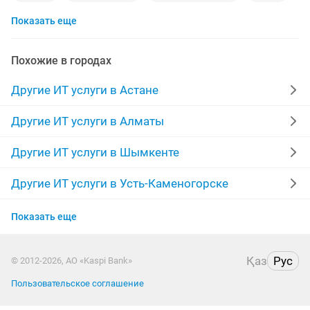
Показать еще
чат
лиц
аптека
услуги 1с
машину
эсф
установка антивирусов
instagram
Похожие в городах
обновление
компьютерное
реклама
домены
Другие ИТ услуги в Астане
школа
сервера
монтаж видео
инстаграм
Другие ИТ услуги в Алматы
офисные
windows 7
договорная оплата
Другие ИТ услуги в Шымкенте
установка 1с бухгалтерия
специалист it
Другие ИТ услуги в Усть-Каменогорске
Другие ИТ услуги в Актобе
Показать еще
Другие ИТ услуги в Актау
Қаз
Рус
© 2012-2026, АО «Kaspi Bank»
Другие ИТ услуги в Костанае
Пользовательское соглашение
Другие ИТ услуги в Павлодаре