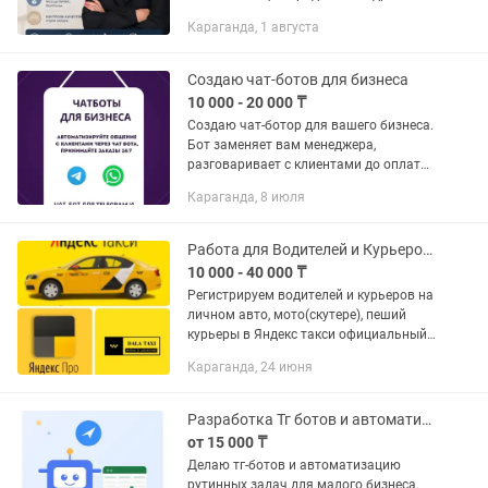
CRM-систем. Наши услуги: ✅ Внедрение
Караганда, 1 августа
amoCRM от 120 тысяч настройка CRM с
нуля; создание воронок продаж; ...
Создаю чат-ботов для бизнеса
10 000 - 20 000 ₸
Создаю чат-ботоp для вашего бизнеса.
Бот заменяет вам менеджера,
разговаривает с клиентами до оплаты
и консультирует их. Такой бот намного
Караганда, 8 июля
эффективнее работника и не требует
ежемесячных трат в виде...
Работа для Водителей и Курьеров на Яндекс Про
10 000 - 40 000 ₸
Регистрируем водителей и курьеров на
личном авто, мото(скутере), пеший
курьеры в Яндекс такси официальный
партнер DALA TAXI. Онлайн
Караганда, 24 июня
регистрация по за 5 минут.
Необходимо техпаспорт,
водительские...
Разработка Тг ботов и автоматизация для бизнеса
от 15 000 ₸
Делаю тг-ботов и автоматизацию
рутинных задач для малого бизнеса.