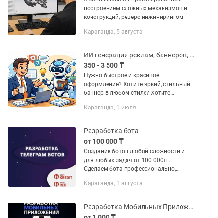
построением сложных механизмов и
конструкций, реверс инжинирингом
Караганда, 5 августа
ИИ генерации реклам, баннеров, мультфильмов, фотографий
350 - 3 500 ₸
Нужно быстрое и красивое
оформление? Хотите яркий, стильный
баннер в любом стиле? Хотите
попробовать себя в разных ролях,
Караганда, 1 июля
провести фотосессию, не выходя из
дома? Обращайтесь! Создаю
различные...
Разработка бота
от 100 000 ₸
Создание ботов любой сложности и
для любых задач от 100 000тг.
Сделаем бота профессионально,
быстро, качественно и без
Караганда, 1 августа
посредников. Используем язык
программирования php. Создание
качественных сайтов...
Разработка Мобильных Приложений
от 1 000 ₸