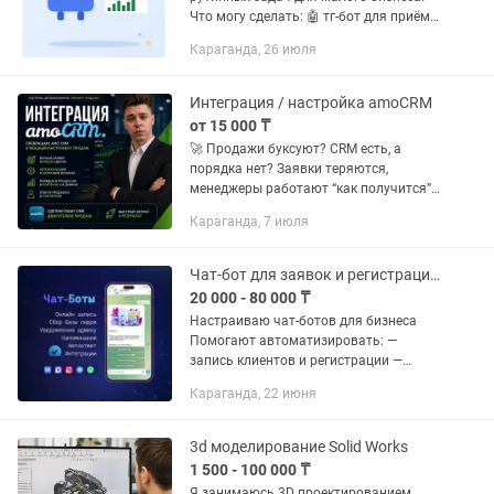
Что могу сделать: 🤖 тг-бот для приёма
заказов — клиент выбирает товар/
Караганда, 26 июля
услугу из каталога, оформляет заказ,
вам приходит...
Интеграция / настройка amoCRM
от 15 000 ₸
🚀 Продажи буксуют? CRM есть, а
порядка нет? Заявки теряются,
менеджеры работают “как получится”,
цифры непонятны? ⚙️ Спектр услуг: —
Караганда, 7 июля
Аудит текущей CRM-системы —
Настройка воронок продаж —
Настройка...
Чат-бот для заявок и регистраций (insta,tg,vk,wa)
20 000 - 80 000 ₸
Настраиваю чат-ботов для бизнеса
Помогают автоматизировать: —
запись клиентов и регистрации —
ответы на частые вопросы — сбор и
Караганда, 22 июня
обработку заявок — выгрузку всех
данных в Google Sheets Подходит...
3d моделирование Solid Works
1 500 - 100 000 ₸
Я занимаюсь 3D проектированием,