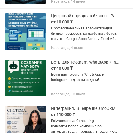
Караганда, 14 июня
рекламы 🔹 Чат-боты для бизнеса —
Автоответы клиентам 24/7 — Приём
заявок и...
Цифровой порядок в бизнесе. Разработка tg и wp ботов, AI ассистенты.
от 10 000 ₸
Профессиональная автоматизация
бизнес-процессов: разработка /-ботов;
скрипты Google Apps Script и Excel VBA
для автоформирования табелей,
Караганда, 4 июля
отчетов и рассылок; обработка
выгрузок из 1С и интеграция с...
Боты для Telegram, WhatsApp и Instagram под ваши задачи!
от 40 000 ₸
Боты для Telegram, WhatsApp и
Instagram под ваши задачи!
Караганда, 13 июля
Интеграция/ Внедрение amoCRM
от 110 000 ₸
Baizhumanova Consulting —
консалтинговая компания по
автоматизации продаж и внедрению