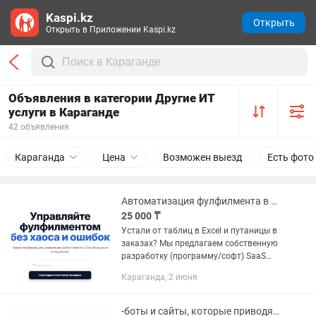
Kaspi.kz
Открыть
Открыть в Приложении Kaspi.kz
Объявления в категории Другие ИТ
услуги в Караганде
42 объявления
Караганда
Цена
Возможен выезд
Есть фото
Автоматизация фулфилмента в Казахстане WMS SaaS-система
25 000 ₸
Устали от таблиц в Excel и путаницы в
заказах? Мы предлагаем собственную
разработку (программу/софт) SaaS
решение заточенное именно для
Караганда, 2 июня
ведения фулфилмента. Автоматизация
бизнес процессов, адресное...
-боты и сайты, которые приводят клиентов