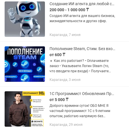
Создание ИИ агента для любой сферы
200 000 - 1 000 000 ₸
Создаю ИИ-агента для вашего бизнеса,
жизнедеятельности и других сфер.
Караганда, 7 июня
Пополнение Steam, Стим. Без входа
от 600 ₸
🔹 Как это работает? • Оплачиваете
заказ • Указываете Логин Steam (то,
что вводите при входе) • Получаете
товар быстро и безопасно)
Караганда, 3 июня
1С Программист Обновления Предприятие Консультация Облако Торговля
от 5 000 ₸
Доброго времени суток! ОБО МНЕ Я
частный программист 1С с 9-летним
опытом, работаю напрямую без
посредников. Это экономит ваши
Караганда, 29 июня
деньги и время. Высокая