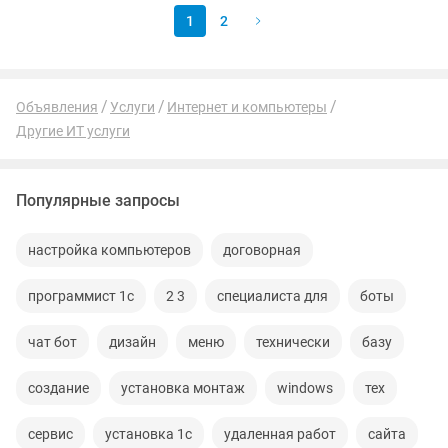
1
2
Объявления
Услуги
Интернет и компьютеры
Другие ИТ услуги
Популярные запросы
настройка компьютеров
договорная
программист 1с
2 3
специалиста для
боты
чат бот
дизайн
меню
технически
базу
создание
установка монтаж
windows
тех
сервис
установка 1с
удаленная работ
сайта