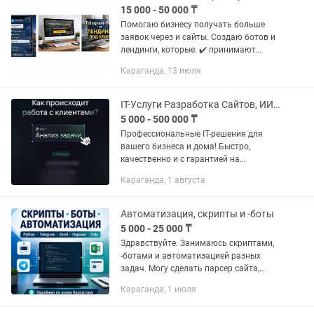
15 000 - 50 000 ₸
Помогаю бизнесу получать больше
заявок через и сайты. Создаю ботов и
лендинги, которые: ✔️ принимают
заказы автоматически ✔️ записывают
Караганда, 13 июля
клиентов 24/7 ✔️ повышают продажи
✔️ экономят ваше...
IT-Услуги Разработка Сайтов, ИИ-боты, Настройка и Ремонт ПО
5 000 - 500 000 ₸
Профессиональные IT-решения для
вашего бизнеса и дома! Быстро,
качественно и с гарантией на
результат. Помогаю
Караганда, 1 августа
автоматизировать процессы и
внедрять современные технологии
(AI/GPT). 🚀 ИСКУССТВЕННЫЙ...
Автоматизация, скрипты и -боты
5 000 - 25 000 ₸
Здравствуйте. Занимаюсь скриптами,
-ботами и автоматизацией разных
задач. Могу сделать парсер сайта,
обработку Excel или Google Sheets, бота
Караганда, 1 июля
для заявок, простую программу,
автоматизацию прайсов,...