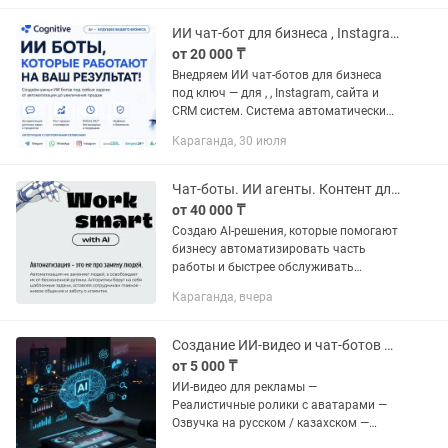
квалификация, люблю свою работу,
быстро...
ИИ чат-бот для бизнеса , Instagram, CRM
от 20 000 ₸
Внедряем ИИ чат-ботов для бизнеса
под ключ — для , , Instagram, сайта и
CRM систем. Система автоматически
отвечает клиентам, консультирует по
Караганда, 30 июля
услугам и товарам, обрабатывает
заявки, записывает...
Чат-боты. ИИ агенты. Контент для бизнеса.
от 40 000 ₸
Создаю AI-решения, которые помогают
бизнесу автоматизировать часть
работы и быстрее обслуживать
клиентов. - AI-чат-ботов -
Караганда, вчера
автоматизацию заявок и обращений -
AI-помощников для сотрудников -
сайты и...
Создание ИИ-видео и чат-ботов под ключ
от 5 000 ₸
ИИ-видео для рекламы —
Реалистичные ролики с аватарами —
Озвучка на русском / казахском —
Идеально для TikTok, Instagram,