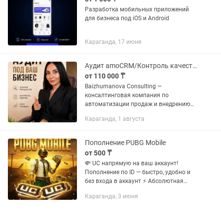
Разработка мобильных приложений
для бизнеса под iOS и Android
Караганда, 17 июня
Аудит amoCRM/Контроль качества отдела продаж
от 110 000 ₸
Baizhumanova Consulting —
консалтинговая компания по
автоматизации продаж и внедрению
CRM-систем. Помогаем компаниям
Караганда, 1 августа
навести порядок в отделе продаж,
автоматизировать бизнес-процессы и
увеличить...
Пополнение PUBG Mobile
от 500 ₸
💸 UC напрямую на ваш аккаунт!
Пополнение по ID — быстро, удобно и
без входа в аккаунт ⚡ Абсолютная
безопасность — никаких паролей или
Караганда, 3 июня
кодов подтверждения не требуется 🔒 ⚙️
Как все происходит: 1....