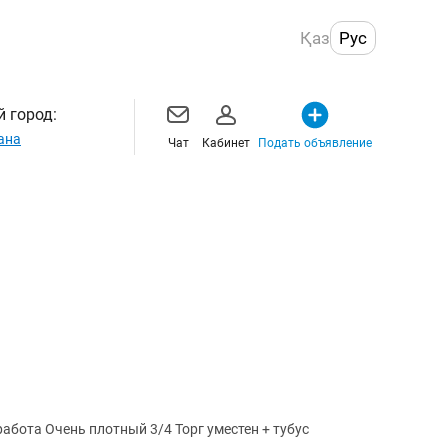
Қаз
Рус
 город:
ана
Чат
Кабинет
Подать объявление
Продается кий ЛУЦКИЙ ЭБЕН Старая работа Очень плотный 3/4 Торг уместен + тубус