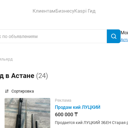
Клиентам
Бизнесу
Kaspi Гид
Мой
Аст
ильярд
д в Астане
(24)
Сортировка
Реклама
Продам кий ЛУЦКИЙ
600 000 ₸