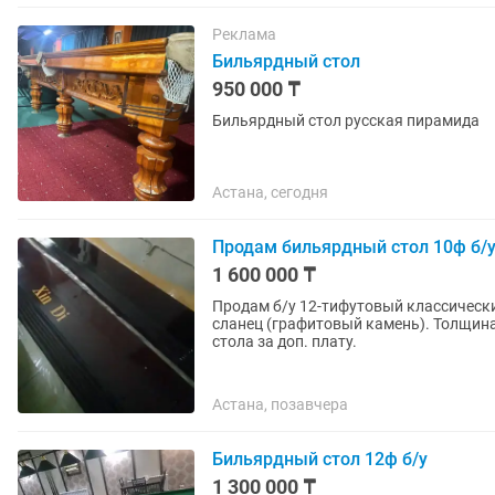
Реклама
Бильярдный стол
950 000 ₸
Бильярдный стол русская пирамида
Астана, сегодня
Продам бильярдный стол 10ф б/
1 600 000 ₸
Продам б/у 12-тифутовый классически
сланец (графитовый камень). Толщина
стола за доп. плату.
Астана, позавчера
Бильярдный стол 12ф б/у
1 300 000 ₸