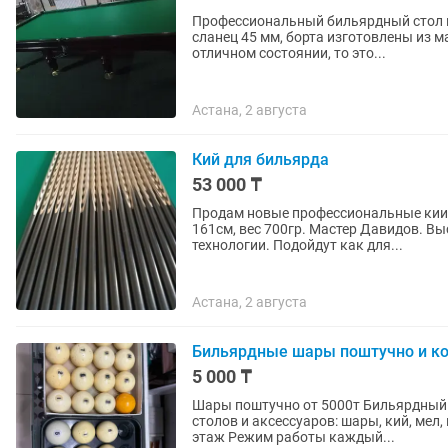
Профессиональный бильярдный стол в
сланец 45 мм, борта изготовлены из массива дерева. Если Вы ищи
отличном состоянии, то это...
Астана, 2 августа
Кий для бильярда
53 000 ₸
Продам новые профессиональные кии 
161см, вес 700гр. Мастер Давидов. В
технологии. Подойдут как для...
Астана, 2 августа
Бильярдные шары поштучно и к
5 000 ₸
Шары поштучно от 5000т Бильярдный 
столов и аксессуаров: шары, кий, мел, машки, сукно и.т.д. Ад
этаж Режим работы каждый...