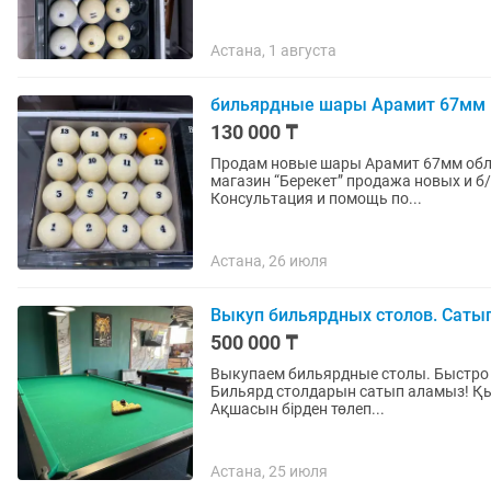
Астана, 1 августа
бильярдные шары Арамит 67мм
130 000 ₸
Продам новые шары Арамит 67мм облегченн
магазин “Берекет” продажа новых и б/
Консультация и помощь по...
Астана, 26 июля
Выкуп бильярдных столов. Саты
500 000 ₸
Выкупаем бильярдные столы. Быстро п
Бильярд столдарын сатып аламыз! Қысқ
Ақшасын бірден төлеп...
Астана, 25 июля