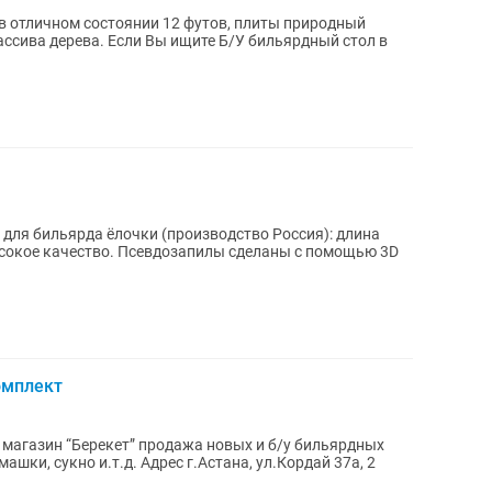
 отличном состоянии 12 футов, плиты природный
те Б/У бильярдный стол в
для бильярда ёлочки (производство Россия): длина
ысокое качество. Псевдозапилы сделаны с помощью 3D
омплект
магазин “Берекет” продажа новых и б/у бильярдных
рес г.Астана, ул.Кордай 37а, 2