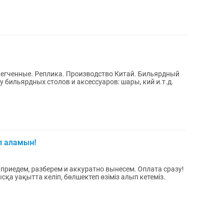
ые. Реплика. Производство Китай. Бильярдный
у бильярдных столов и аксессуаров: шары, кий и.т.д.
п аламын!
риедем, разберем и аккуратно вынесем. Оплата сразу!
а уақытта келіп, бөлшектеп өзіміз алып кетеміз.