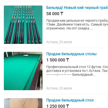
Бильярд! Новый кий черный граб
58 000 ₸
Продам кии цельные из черного граба
13мм. Двойники тоже есть. Самый луч
ограничено. На опт скидка....
Астана, 25 июля
Продам бильярдные столы
1 500 000 ₸
Профессиональный стол 12 футов. Сос
доставка и установка по г.Астана. Также е
————/————— Бильярдный...
Астана, 23 июля
Продам бильярдный стол
1 250 000 ₸