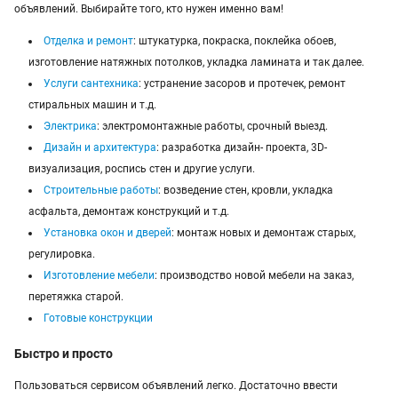
объявлений. Выбирайте того, кто нужен именно вам!
Строительство и ремонт в Павлодаре
Отделка и ремонт
: штукатурка, покраска, поклейка обоев,
Строительство и ремонт в Атырау
изготовление натяжных потолков, укладка ламината и так далее.
Услуги сантехника
: устранение засоров и протечек, ремонт
Строительство и ремонт в Казахстане
стиральных машин и т.д.
Электрика
: электромонтажные работы, срочный выезд.
Дизайн и архитектура
: разработка дизайн- проекта, 3D-
визуализация, роспись стен и другие услуги.
Строительные работы
: возведение стен, кровли, укладка
асфальта, демонтаж конструкций и т.д.
Установка окон и дверей
: монтаж новых и демонтаж старых,
регулировка.
Изготовление мебели
: производство новой мебели на заказ,
перетяжка старой.
Готовые конструкции
Быстро и просто
Пользоваться сервисом объявлений легко. Достаточно ввести