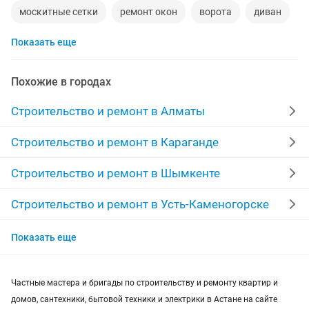
москитные сетки
ремонт окон
ворота
диван
Показать еще
реставрация мебели
прихожая
двери
сборка мебели
ремонт
кухни
стяжка полов
Похожие в городах
дизайн
забор
укладка ламината
Строительство и ремонт в Алматы
перетяжка мебели
шкаф
установка замков
Строительство и ремонт в Караганде
сварщик
ремонт ванной
обои
Строительство и ремонт в Шымкенте
сварочные работы
кухни на заказ
Строительство и ремонт в Усть-Каменогорске
Строительство и ремонт в Актобе
отделочные работы
пластиковые двери
кирпичи
Показать еще
Строительство и ремонт в Актау
реставрация ванн
Частные мастера и бригады по строительству и ремонту квартир и
Строительство и ремонт в Таразе
домов, сантехники, бытовой техники и электрики в Астане на сайте