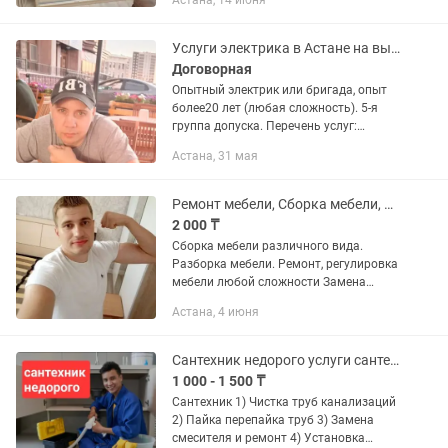
Астана, 14 июня
Кухонный гарнитур Спальный
гарнитур Комод Кровать Диван
Стеллаж итп А...
Услуги электрика в Астане на выезд! Электрик профессионал недорого!
Договорная
Опытный электрик или бригада, опыт
более20 лет (любая сложность). 5-я
группа допуска. Перечень услуг:
Аварийный выезд (нет света, искрит
Астана, 31 мая
проводка и т. Д. ) Устранение
неисправности в эл проводке ...
Ремонт мебели, Сборка мебели, регулировка, переезды, газель грузчики
2 000 ₸
Сборка мебели различного вида.
Разборка мебели. Ремонт, регулировка
мебели любой сложности Замена
фурнитуры, крепежных элементов,
Астана, 4 июня
мебельных аксессуаров, механизмов и
др. Упаковка мебели для переезда...
Сантехник недорого услуги сантехника прочистка труб канализаций трос
1 000 - 1 500 ₸
Сантехник 1) Чистка труб канализаций
2) Пайка перепайка труб 3) Замена
смесителя и ремонт 4) Установка