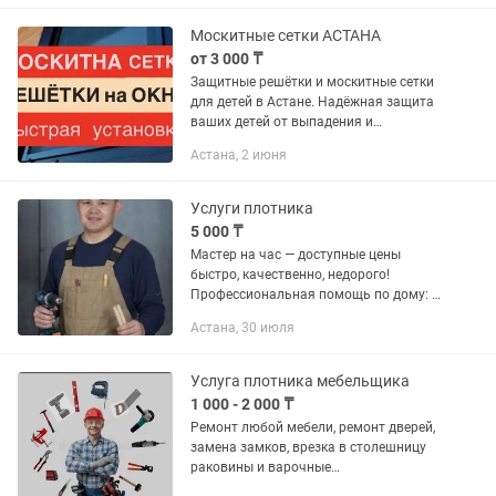
Врезка под мойку, под...
Москитные сетки АСТАНА
от 3 000 ₸
Защитные решётки и москитные сетки
для детей в Астане. Надёжная защита
ваших детей от выпадения и
насекомых. Быстрая установка,
Астана, 2 июня
качественные материалы.
Услуги плотника
5 000 ₸
Мастер на час — доступные цены
быстро, качественно, недорого!
Профессиональная помощь по дому: •
Сборка и ремонт мебели •
Астана, 30 июля
Сантехнические работы •
Электромонтажные работы •
Установка гардин,...
Услуга плотника мебельщика
1 000 - 2 000 ₸
Ремонт любой мебели, ремонт дверей,
замена замков, врезка в столешницу
раковины и варочные
поверхности.Сборка-разборка и