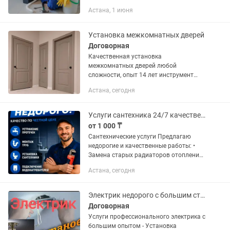
унитаза, раковины ванны и многое
Астана, 1 июня
другое Обращайтесь
Установка межкомнатных дверей
Договорная
Качественная установка
межкомнатных дверей любой
сложности, опыт 14 лет инструмент
весь комплект имеется. Также делаем
Астана, сегодня
Ремонт Квартир под ключ звоните на
номер
Услуги сантехника 24/7 качественно и быстро
от 1 000 ₸
Сантехнические услуги Предлагаю
недорогие и качественные работы: •
Замена старых радиаторов отопления
• Переделка труб с металла на
Астана, сегодня
полипропилен • Установка/замена
смесителей • Подключение
стиральной...
Электрик недорого с большим стажем. Установка люстр. Услуги электрика
Договорная
Услуги профессионального электрика с
большим опытом - Установка