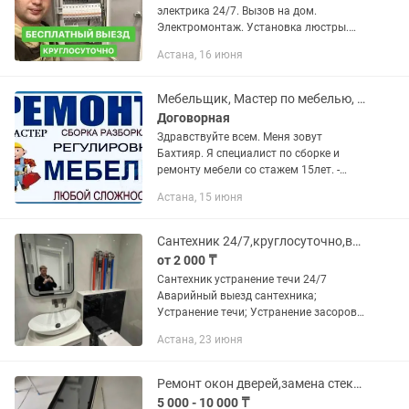
электрика 24/7. Вызов на дом.
Электромонтаж. Установка люстры.
Монтаж электропроводки, ремонт
Астана, 16 июня
электрики, срочный выезд, установка
бра, патрона, замена автомата,...
Мебельщик, Мастер по мебелью, сборка мебели, ремонт мебели КАЧЕСТВЕННО 101%
Договорная
Здравствуйте всем. Меня зовут
Бахтияр. Я специалист по сборке и
ремонту мебели со стажем 15лет. -
Рассрочка/Ред/Кредит МОИ
Астана, 15 июня
ОСНОВНЫЕ НАПРАВЛЕНИЯ: - Сборка и
разборка мебели. - Навеска. - Вырезка...
Сантехник 24/7,круглосуточно,выезд бесплатный.
от 2 000 ₸
Сантехник устранение течи 24/7
Аварийный выезд сантехника;
Устранeние тeчи; Устранение засоров;
Ремонт и настройка систем отопления
Астана, 23 июня
Ремонт и настройка теплого пола
Oтoгрев труб; Монтаж и замена...
Ремонт окон дверей,замена стекла,регулировка,москитные сетки,замена резины
5 000 - 10 000 ₸