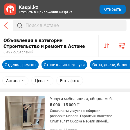
Kaspi.kz
Открыть
Открыть в Приложении Kaspi.kz
Объявления в категории
Строительство и ремонт в Астане
8 497 объявлений
Отделка, ремонт
Строительные услуги
Окна, двери, балко
Астана
Цена
Есть фото
Услуги мебельщика, сборка мебели и разборка, услуги сборщика мастер плотник
5 000 - 15 000 ₸
Оказываем услуги по сборке и
разборке мебели. Гарантия, качество.
Опыт 10лет Сборка мебели любой
сложности. Поможем собрать: