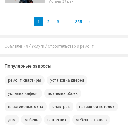
Астана, 29 мая
ремонт любой мебели. Навешивание
предметов. Полки в кладовку. Звоните
прямо...
1
2
3
...
355
Объявления
Услуги
Строительство и ремонт
Популярные запросы
ремонт квартиры
установка дверей
укладка кафеля
поклейка обоев
пластиковые окна
электрик
натяжной потолок
дом
мебель
сантехник
мебель на заказ