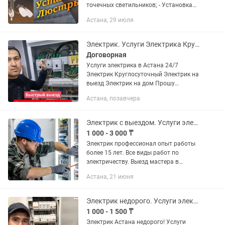
точечных светильников; - Установка
стабилизаторов напряжения; -
Астана, 29 июля
Установка внутренних электрощитов; -
Монтаж электропроводки; -...
Электрик. Услуги Электрика Круголсуточно// Электрик на выезд
Договорная
Услуги электрика в Астана 24/7
Электрик Круглосуточный Электрик на
выезд Электрик на дом Прошу
сообщения сюда не писұать - читать
Астана, позавчера
некогда! Звоните! Выезд к клиенту и
диагностика! Быстрый выезд...
Электрик с выездом. Услуги электрика. Все виды работ по электричеству
1 000 - 3 000 ₸
Электрик профессионал опыт работы
более 15 лет. Все виды работ по
электричеству. Выезд мастера в
течение 30 минут.
Астана, 21 июня
Электрик недорого. Услуги электрика на дом. Электромонтаж. Установка люстры
1 000 - 1 500 ₸
Электрик Астана недорого! Услуги