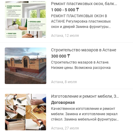
Ремонт пластиковых окон, балконы, витражи, замена стеклопакета
1 000 - 5 000 ₸
РЕМОНТ ПЛАСТИКОВЫХ ОКОН В
АСТАНЕ Регулировка пластиковых
окон и дверей Замена фурнитуры
любых производителей Замена ручек,
Астана, 12 июля
замков, петель и навесов Замена
стеклопакетов и стекла Устранение...
Строительство мазаров в Астане
300 000 ₸
Строительство мазаров в Астане.
Низкие цены. Возможна рассрочка
Астана, 8 июля
Изготовление и ремонт мебели, Замена зеркал и стекла
Договорная
Качественное изготовление и ремонт
мебели. Замена и изготовление зеркал
стёкол. Замена мебельной фурнитуры,
механизмов, навесов роликов. Замена
Астана, 27 июля
столешниц и недостающих деталей.