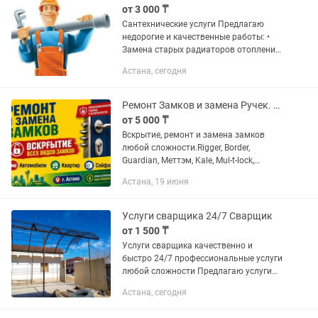
от 3 000 ₸
Сантехнические услуги Предлагаю
недорогие и качественные работы: •
Замена старых радиаторов отопления
• Переделка труб с металла на
Астана, сегодня
полипропилен • Установка/замена
смесителей • Подключение
стиральной...
Ремонт Замков и замена Ручек. Установка замков, Вскрытие замков дверей
от 5 000 ₸
Вскрытие, ремонт и замена замков
любой сложности.Rigger, Border,
Guardian, Меттэм, Kale, Mul-t-lock,
ПроСам и т.д. Поможем установить
Астана, 19 июня
или заменить замок, сердцевину,
личинку, а также изготовить или...
Услуги сварщика 24/7 Сварщик
от 1 500 ₸
Услуги сварщика качественно и
быстро 24/7 профессиональные услуги
любой сложности Предлагаю услуги
частного сварщика с многолетним
Астана, сегодня
опытом работы. Выполняю сварочные
работы любой сложности — от...