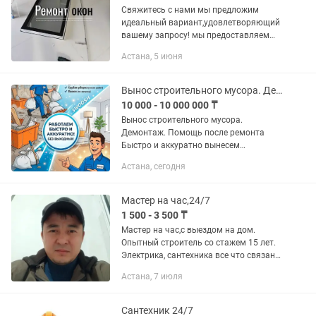
Свяжитесь с нами мы предложим
идеальный вариант,удовлетворяющий
вашему запросу! мы предоставляем
услуги по ремонту и реставрации окон
Астана, 5 июня
и дверей - Монтаж окон и дверей
ПВХ.Алюминь - Москитные сетки...
Вынос строительного мусора. Демонтаж. Помощь после ремонта.
10 000 - 10 000 000 ₸
Вынос строительного мусора.
Демонтаж. Помощь после ремонта
Быстро и аккуратно вынесем
строительный мусор из квартиры,
Астана, сегодня
дома или офиса. Работаем после
ремонта и стройки. Наши услуги: –
Вынос...
Мастер на час,24/7
1 500 - 3 500 ₸
Мастер на час,с выездом на дом.
Опытный строитель со стажем 15 лет.
Электрика, сантехника все что связано
с домом! Выезд от 1500 до 3500. Все
Астана, 7 июля
инструменты и расходники всегда с
собой!
Сантехник 24/7