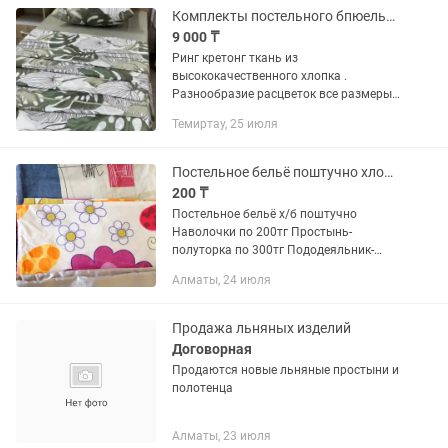
Комплекты постельного бпюелья 100% хлопок ринг кретон
9 000 ₸
Ринг кретонг ткань из
высококачественного хлопка .
Разнообразие расцветок все размеры
1,5-9000 2сп -10000
Темиртау, 25 июля
Постельное бельё поштучно хлопок б/у
200 ₸
Постельное бельё х/б поштучно
Наволочки по 200тг Простынь-
полуторка по 300тг Пододеяльник-
полуторка на кнопках 500тг Находятся
Алматы, 24 июля
в районе ТРЦ Максима
Продажа льняных изделий
Договорная
Продаются новые льняные простыни и
полотенца
Алматы, 23 июля