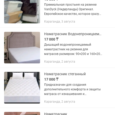
Премиальная простыня на резинке
VanDyck (Нидерланды) Оригинал.
Европейское качество, которое сразу
чувствуется — плотная, мягкая и
Караганда, 3 августа
идеально садится по матрасу. ✔️
Серия: Jersey Supreme ✔️ Состав:...
Наматрасник Водонепроницаемый
17 000 ₸
Дышащий водонепроницаемый
наматрастник на резинке для
матрасов размером: 90×200 и 160×200
высотой до 23 см с махровой
Караганда, 2 августа
поверхностностью . Наматрастник с
бортиками полностью растягивается
по бокам для...
Наматрасник стеганный
17 000 ₸
Предназначен для создания
дополнительного комфорта и защиты
матраса от изнашивания и
загрязнений. Ткань-
Караганда, 2 августа
микрофибра,гипоаллергенна и
экологична,очень прочная,быстро не
изнашивается,с гладкой...
Наматрасник