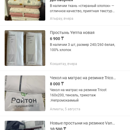
В наличии ткань «стираный хлопок» —
отличное качество, приятная текстура
и большой выбор цветов.
Атырау, вчера
Простынь Yerrna новая
6 900 ₸
В наличии 3 шт, размер 240/260 белая,
100% хлопок
Кокшетау, вчера
Чехол на матрас на резинке Tricot 160x200, тенсель, трикотаж .Непромокаемый
8 000 ₸
Чехол на матрас на резинке Tricot
160x200, тенсель, трикотаж
.Непромокаемый
Алматы, 5 августа
Новые простыни на резинке VanDyck
10 500 ₸