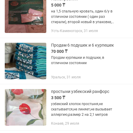
5 000 ₸
на 1,5 спальную кровать, один б/у в
отличном состоянии ( один раз
стирали), второй новый в упаковке,
внутри натуральная верблюжья
Усть-Каменогорск, 31 июля
шерсть, покрытие хлопок, по углам на
резинках. Размер 90х200 см....
Продам 6 подушек и 6 курпешек
70 000 ₸
Продам курпешки и подушки, в
отличном состоянии
Уральск, 31 июля
простыни узбекский ранфорс
3 500 ₸
узбекский хлопок простыня,не
скатывается,не линяет,не вызывает
аллергию,размер 2 на 2,1 метров
Конаев, 29 июля