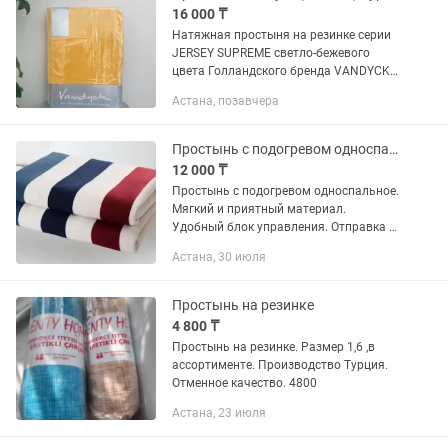
16 000 ₸
Натяжная простыня на резинке серии
JERSEY SUPREME светло-бежевого
цвета Голландского бренда VANDYCK.
Простыня имеет универсальный
Астана, позавчера
размер и подойдет для матрасов + 20
в ширину см, длину 200−220,...
Простынь с подогревом односпальное.
12 000 ₸
Простынь с подогревом односпальное.
Мягкий и приятный материал.
Удобный блок управления. Отправка в
регионы.
Астана, 30 июля
Простынь на резинке
4 800 ₸
Простынь на резинке. Размер 1,6 ,в
ассортименте. Производство Турция.
Отменное качество. 4800
Астана, 23 июля