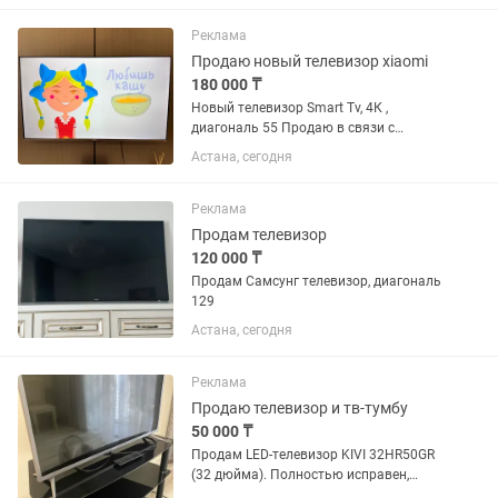
Качество и звук в хорошем состоянии
Бренд: LG Диагональ экрана: 32...
Реклама
Продаю новый телевизор xiaomi
180 000 ₸
Новый телевизор Smart Tv, 4К ,
диагональ 55 Продаю в связи с
переездом Покупала за 220.000 отдам
Астана, сегодня
за 180.000
Реклама
Продам телевизор
120 000 ₸
Продам Самсунг телевизор, диагональ
129
Астана, сегодня
Реклама
Продаю телевизор и тв-тумбу
50 000 ₸
Продам LED-телевизор KIVI 32HR50GR
(32 дюйма). Полностью исправен,
изображение и звук без нареканий. В