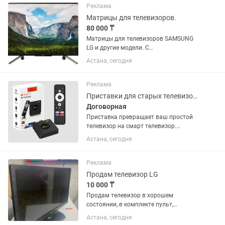
пикселей с поддержкой...
Реклама
Матрицы для телевизоров.
80 000 ₸
Матрицы для телевизоров SAMSUNG
LG и другие модели. С
установкой.Гарантия. качество.
Астана, сегодня
Реклама
Приставки для старых телевизоров
Договорная
Приставка превращает ваш простой
телевизор на смарт телевизор.
Доставка установка бесплатно по
Астана, сегодня
городу Астана. Если закажете
отправим по РК.
Реклама
Продам телевизор LG
10 000 ₸
Продам телевизор в хорошем
состоянии, в комплекте пульт,
кронштейн, домашний антенна. можно
Астана, сегодня
подключить ютуб через Алиса!