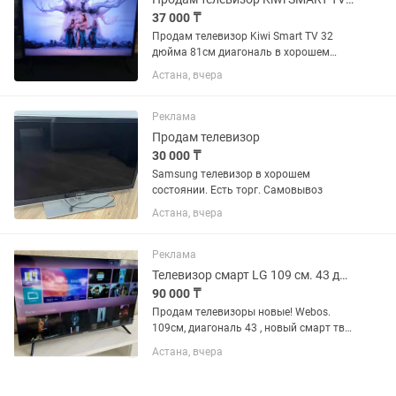
37 000 ₸
Продам телевизор Kiwi Smart TV 32
дюйма 81см диагональ в хорошем
состоянии на базе Андроид. В
Астана, вчера
комплекте пульт. Интернет есть.
Реклама
Продам телевизор
30 000 ₸
Samsung телевизор в хорошем
состоянии. Есть торг. Самовывоз
Астана, вчера
Реклама
Телевизор смарт LG 109 см. 43 диагональ
90 000 ₸
Продам телевизоры новые! Webos.
109см, диагональ 43 , новый смарт тв.
С голосовым пультом ! ! Звоните ,
Астана, вчера
всегда быстро разбирают.