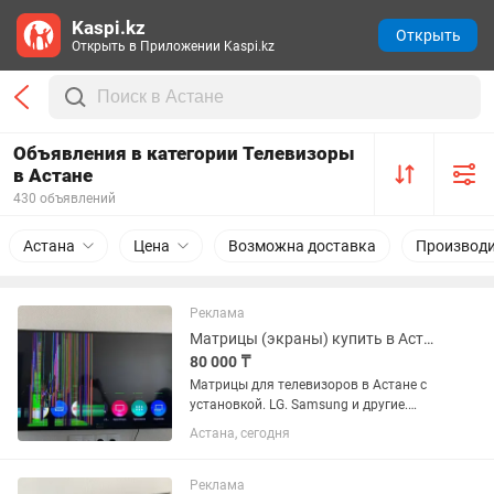
Kaspi.kz
Открыть
Открыть в Приложении Kaspi.kz
Объявления в категории Телевизоры
в Астане
430 объявлений
Астана
Цена
Возможна доставка
Производи
Реклама
Матрицы (экраны) купить в Астане.
80 000 ₸
Матрицы для телевизоров в Астане с
установкой. LG. Samsung и другие.
Цены договорные.
Астана, сегодня
Реклама