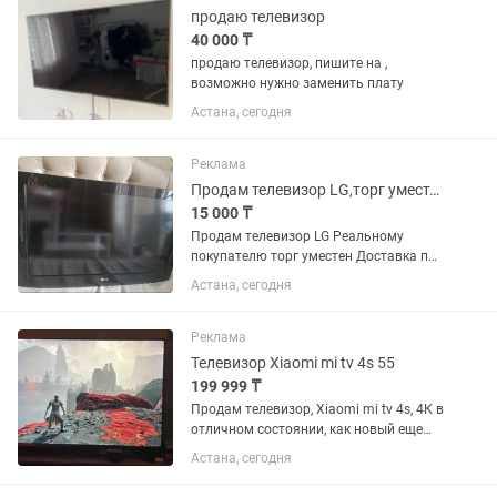
продаю телевизор
40 000 ₸
продаю телевизор, пишите на ,
возможно нужно заменить плату
Астана, сегодня
Реклама
Продам телевизор LG,торг уместен
15 000 ₸
Продам телевизор LG Реальному
покупателю торг уместен Доставка по
городу или самовывоз
Астана, сегодня
Реклама
Телевизор Xiaomi mi tv 4s 55
199 999 ₸
Продам телевизор, Xiaomi mi tv 4s, 4К в
отличном состоянии, как новый еще
заводские пленки по краям тв, коробка
Астана, сегодня
от тв. Самовывоз, доставки нет
Разрешение экрана: 3840 × 2160