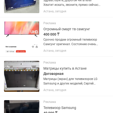
Здравствуйте, Дорогой читатель!
Хватит искать, звоните, прямо сейчас
мы сделаем то, что вы хотите
Астана, сегодня
качественно и не дорого) Наши
телевизоры LG TV обладают самыми
современными функциями, такими
Реклама
как...
Огромный смарт тв самсунг
400 000 ₸
Срочно продам огромный телевизор
Самсунг оригинал. Состояние очень
хорошее, с год гарантией с момента
Астана, сегодня
покупки. Полноценный современный
телевизор. Цены ниже не найдете.
Возможна доставка, обговорим. ...
Реклама
Матрицы купить в Астане
Договорная
Матрицы (экран) для телевизоров LG
Samsung и других моделей, Сергей
Николаевич. Звоните ответим на все
Астана, сегодня
ваши вопросы.
Реклама
Телевизор Samsung