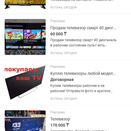
подсветку за 5-25тт . Исправить
Астана, сегодня
неисправность дешево . Важно !
Отправить фото наклейки на задней
крышке телевизора или сюда чат ....
Реклама
Продам телевизор смарт 40 диоганаль
60 000 ₸
Продам телевизор смарт 40 диоганаль
в рабочем состоянии пульт есть
можно квартирантов
Астана, сегодня
Реклама
Куплю телевизоры любой модели обмен
Договорная
Купим телевизоры рабочие и не
рабочие! Отправьте фото и краткое
описание Так же есть ремонт
Астана, сегодня
телевизоров и замена экрана Ремонт
пультов и продажа пультов на
телевизор Процесс проходит
Реклама
оперативно и...
Телевизор
170 000 ₸