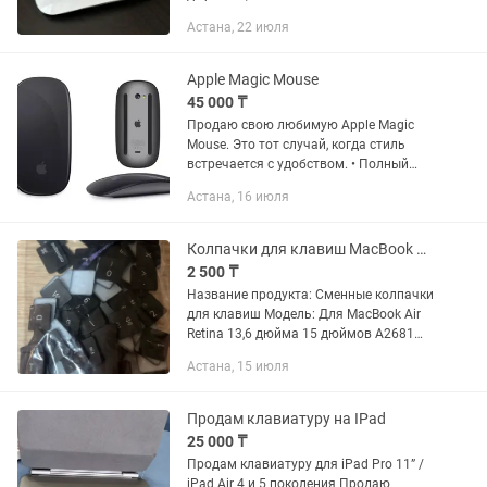
была, реальному покупателю сделаю
Астана, 22 июля
скидку! В отличном состоянии. Продаю
в связи с финансовым...
Apple Magic Mouse
45 000 ₸
Продаю свою любимую Apple Magic
Mouse. Это тот случай, когда стиль
встречается с удобством. • Полный
комплект: есть родная коробка и
Астана, 16 июля
зарядный кабель; • Состояние:
пользовалась очень бережно, гаджет...
Колпачки для клавиш MacBook Air M2 M3
2 500 ₸
Название продукта: Сменные колпачки
для клавиш Модель: Для MacBook Air
Retina 13,6 дюйма 15 дюймов A2681
A2941 A3114 Год: 2022 2024
Астана, 15 июля
Цвет:Черный Раскладка: США /
Великобритания / Французский /
Испания...
Продам клавиатуру на IPad
25 000 ₸
Продам клавиатуру для iPad Pro 11” /
iPad Air 4 и 5 поколения Продаю