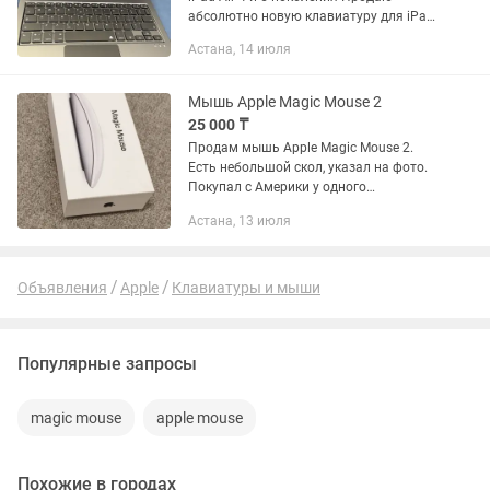
абсолютно новую клавиатуру для iPad
Pro 11” и iPad Air 4/5 поколения.
Астана, 14 июля
Заказала по ошибке не ту модель —
оказалось, что моему...
Мышь Apple Magic Mouse 2
25 000 ₸
Продам мышь Apple Magic Mouse 2.
Есть небольшой скол, указал на фото.
Покупал с Америки у одного
дизайнера. Причина продажи:
Астана, 13 июля
неудобен для длительной работы,
медленная чувствительность.
Самовывоз.
Объявления
Apple
Клавиатуры и мыши
Популярные запросы
magic mouse
apple mouse
Похожие в городах