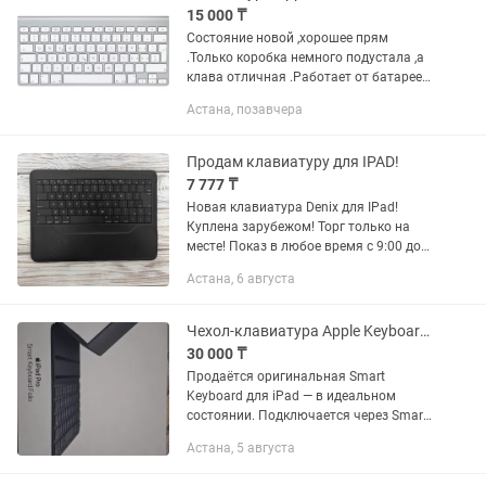
15 000 ₸
Состояние новой ,хорошее прям
.Только коробка немного подустала ,а
клава отличная .Работает от батареек
.Описание можно посмотреть в
Астана, позавчера
интернете,раскладка Английская .
Можно посмотреть на Кумисбекова...
Продам клавиатуру для IPAD!
7 777 ₸
Новая клавиатура Denix для IPad!
Куплена зарубежом! Торг только на
месте! Показ в любое время c 9:00 до
20:00 без перерыва и выходных! Если
Астана, 6 августа
несколько товаров купите еще скинем!
Продается на левом...
Чехол-клавиатура Apple Keyboard iPad 7-8-9, iPad Air 3, iPad Pro 10,5
30 000 ₸
Продаётся оригинальная Smart
Keyboard для iPad — в идеальном
состоянии. Подключается через Smart
Connector — без Bluetooth и зарядки.
Астана, 5 августа
Превращает iPad в полноценный
компактный ноутбук: тонкий корпус,...