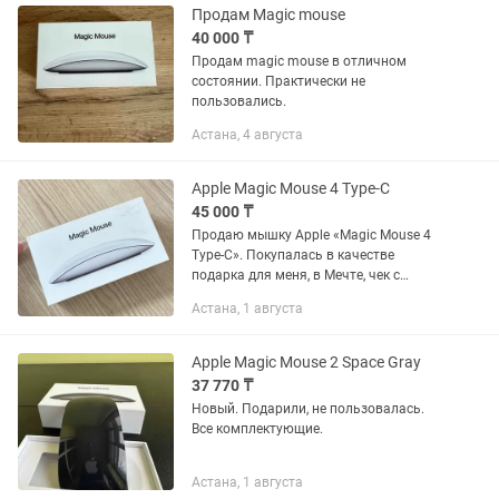
Продам Magic mouse
40 000 ₸
Продам magic mouse в отличном
состоянии. Практически не
пользовались.
Астана, 4 августа
Apple Magic Mouse 4 Type-C
45 000 ₸
Продаю мышку Apple «Magic Mouse 4
Type-C». Покупалась в качестве
подарка для меня, в Мечте, чек с
покупки имеется. После вскрытия
Астана, 1 августа
коробки 1 цикл зарядки. Оказалась не
совсем удобна в использовании...
Apple Magic Mouse 2 Space Gray
37 770 ₸
Новый. Подарили, не пользовалась.
Все комплектующие.
Астана, 1 августа