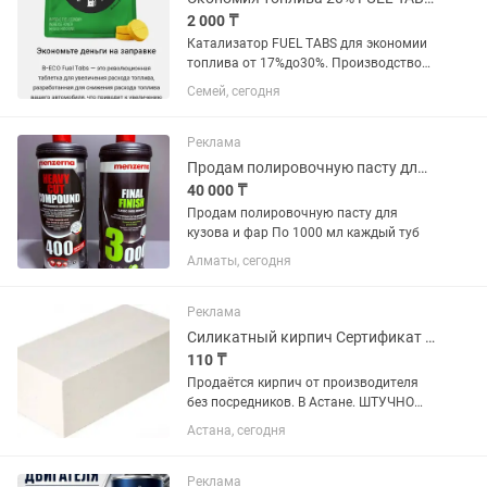
2 000 ₸
Катализатор FUEL TABS для экономии
топлива от 17%до30%. Производство
США. Дополнительный Доход! Бизнес!
Семей, сегодня
Доставка в 100 стран мира! Напрямую
от производителя! Помогу заказать по
выгодной цене через...
Реклама
Продам полировочную пасту для авто
40 000 ₸
Продам полировочную пасту для
кузова и фар По 1000 мл каждый туб
Алматы, сегодня
Реклама
Силикатный кирпич Сертификат имеется
110 ₸
Продаётся кирпич от производителя
без посредников. В Астане. ШТУЧНО
кирпич 150/160 тенге Сертификат
Астана, сегодня
качества имееться ( цена для оптовых
покупателей минимальный заказ от
100.тысяч кирпичей) Марка...
Реклама