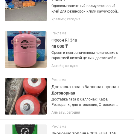
Однокомпонентный полиуретановый
клей для резиновой и/или каучуковой
крошки. Разработан для создания
Уральск, сегодня
высокопрочного, пористого, упруго-
эластичного, нескользящего покрытия,
стойкого к абразивному...
Реклама
Фреон R134a
48 000 ₸
Фреон в неограниченном количестве с
гарантией низкой цены и доставкой по
Казахстану R134a, R410a, R404a, R507
Актобе, сегодня
Цены с учетом НДС Работаем с
физическими и юридическими лицами
Реклама
Доставка газа в баллонах пропан
Договорная
Доставка газа в баллонах! Кафе,
Рестораны, для отопления, Столовая
оптовикам хорошая скидка Быстрая
Алматы, сегодня
доставка и установка бесплатно
Звоните заказывайте будем рады
Время работы 9.00 до 19:00 Продаём...
Реклама
Экономия топлива 20% FUEL TABS (USA)