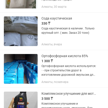
Алматы, 30 марта
Сода каустическая
330 ₸
Сода каустическая в наличии . Только
крупный опт. ( мин. Заказ 20 тонн)
Алматы, вчера
Ортофосфорная кислота 85%
1 300 ₸
Ортофосфорная кислота используется:
· - при строительстве дорог в
изготовлении дорожной эмульсии для
асфальтобетона, · - при пайке в
Алматы, позавчера
качестве флюса, · - для очищения от
ржавчины металлических...
Комплексное улучшение для мотора
3 500 ₸
Комплексное улучшение и