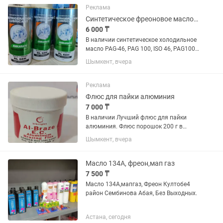
Реклама
Синтетическое фреоновое масло Pag, Iso, Poe
6 000 ₸
В наличии синтетическое холодильное
масло PAG-46, PAG 100, ISO 46, PAG100
с ультрафиолетовым красителем. От
Шымкент, вчера
6500т/л
Реклама
Флюс для пайки алюминия
7 000 ₸
В наличии Лучший флюс для пайки
алюминия. Флюс порошок 200 г в
удобном контейнере.
Шымкент, вчера
Масло 134А, фреон,мап газ
7 500 ₸
Масло 134А,мапгаз, Фреон Култобе4
район Сембинова Абая, Без Выходных.
Астана, сегодня