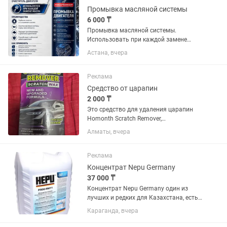
Промывка масляной системы
6 000 ₸
Промывка масляной системы.
Использовать при каждой замене
масла. Рекомендуется применять
Астана, вчера
каждые 6.000 километров пробега
Реклама
Средство от царапин
2 000 ₸
Это средство для удаления царапин
Homonth Scratch Remover,
предназначенное для устранения
Алматы, вчера
умеренных и мелких царапин на
автомобиле.Продукт поставляется в
тюбике объемом 120 г и предназначен
Реклама
для...
Концентрат Nepu Germany
37 000 ₸
Концентрат Nepu Germany один из
лучших и редких для Казахстана, есть
в наличии и на заказ разные объемы и
Караганда, вчера
цвета, цены тоже разные