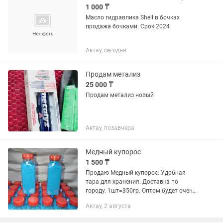
1 000 ₸
Масло гидравлика Shell в бочках
продажа бочками. Срок 2024
Актау, сегодня
Продам метализ
25 000 ₸
Продам метализ новый
Актау, позавчера
Медный купорос
1 500 ₸
Продаю Медный купорос. Удобная
тара для хранения. Доставка по
городу. 1шт=350гр. Оптом будет очень
хорошая скидка. Звоните, обговорим.
Актау, 2 августа
Если не беру трубку, значит занят,
пишите