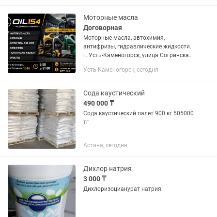
Моторные масла
Договорная
Моторные масла, автохимия,
антифризы, гидравлические жидкости.
г. Усть-Каменогорск, улица Согринская,
154а. 9:00 до 21:00 По поводу
Усть-Каменогорск, сегодня
ассортимента звоните или пишите на
указанный номер/ звонок на двери...
Сода каустический
490 000 ₸
Сода каустический палет 900 кг 505000
тг
Астана, сегодня
Дихлор натрия
3 000 ₸
Дихлоризоцианурат натрия