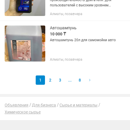
производительность двигателя. Для
пользователей с высоким уровнем
шума: снижение механического шума
Алматы, позавчера
на 50% специально для холодного
запуска двигателя. Устраняет шум...
Автошампунь
10 000 ₸
Автошампунь 20л для самомойки авто
Алматы, позавчера
1
2
3
...
8
Объявления
Для бизнеса
Сырье и материалы
Химическое сырье