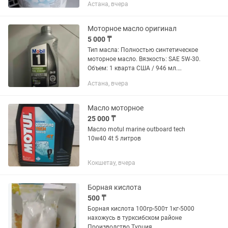
Астана, вчера
Моторное масло оригинал
5 000 ₸
Тип масла: Полностью синтетическое
моторное масло. Вязкость: SAE 5W-30.
Объем: 1 кварта США / 946 мл.
Особенности: Разработано для
Астана, вчера
поддержания работы двигателя как
нового, обеспечивает превосходную...
Масло моторное
25 000 ₸
Масло motul marine outboard tech
10w40 4t 5 литров
Кокшетау, вчера
Борная кислота
500 ₸
Борная кислота 100гр-500т 1кг-5000
нахожусь в турксибском районе
Производство Турция